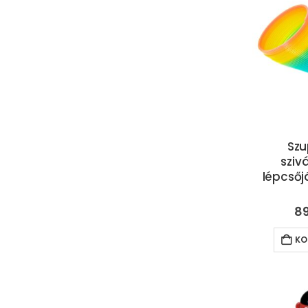
Szu
sziv
lépcsőj
8
KO