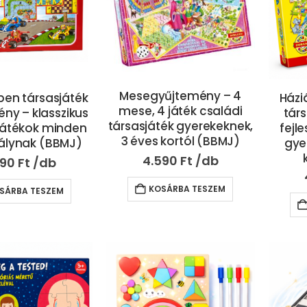
Mesegyűjtemény – 4
-ben társasjáték
Házi
mese, 4 játék családi
ny – klasszikus
társ
társasjáték gyerekeknek,
játékok minden
fejle
3 éves kortól (BBMJ)
álynak (BBMJ)
gye
4.590
Ft
990
Ft
KOSÁRBA TESZEM
SÁRBA TESZEM