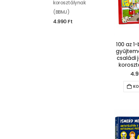
korosztálynak
(BBMJ)
4.990
Ft
100 az 1
gyűjtemé
családi 
koroszt
4.
KO