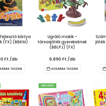
ejlesztő kártya
Ugráló makik –
Számk
ák (FX) (BBKM)
társasjáték gyerekeknek
játék
(BBLPJ) (FX)
90
Ft
6.890
Ft
SÁRBA TESZEM
KOSÁRBA TESZEM
NÉPSZERŰ