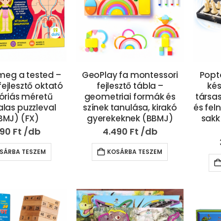
meg a tested –
GeoPlay fa montessori
Popto
ejlesztő oktató
fejlesztő tábla –
kés
 óriás méretű
geometriai formák és
társa
alas puzzleval
színek tanulása, kirakó
és fel
BMJ) (FX)
gyerekeknek (BBMJ)
sakk
990
Ft
4.490
Ft
SÁRBA TESZEM
KOSÁRBA TESZEM