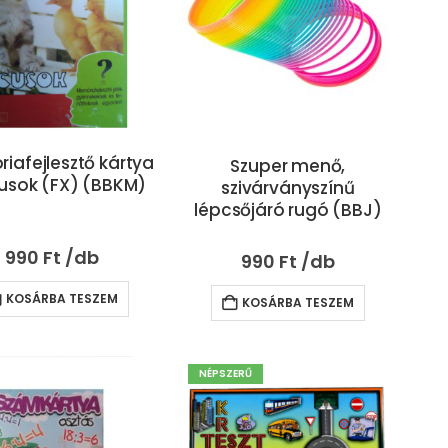
iafejlesztő kártya
Szuper menő,
cusok (FX) (BBKM)
szivárványszínű
lépcsőjáró rugó (BBJ)
990
Ft
990
Ft
KOSÁRBA TESZEM
KOSÁRBA TESZEM
NÉPSZERŰ