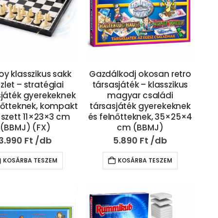
y klasszikus sakk
Gazdálkodj okosan retro
zlet – stratégiai
társasjáték – klasszikus
sjáték gyerekeknek
magyar családi
nőtteknek, kompakt
társasjáték gyerekeknek
 szett 11×23×3 cm
és felnőtteknek, 35×25×4
(BBMJ) (FX)
cm (BBMJ)
3.990
Ft
5.890
Ft
KOSÁRBA TESZEM
KOSÁRBA TESZEM