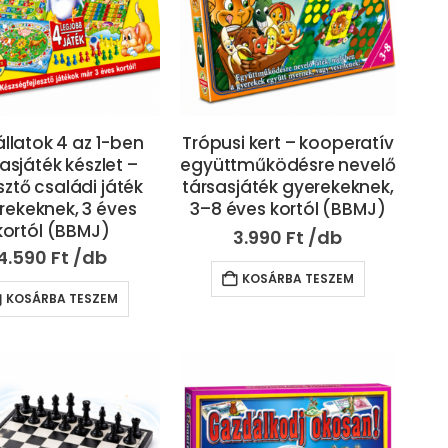
állatok 4 az 1-ben
Trópusi kert – kooperatív
asjáték készlet –
együttműködésre nevelő
sztő családi játék
társasjáték gyerekeknek,
rekeknek, 3 éves
3–8 éves kortól (BBMJ)
kortól (BBMJ)
3.990
Ft
4.590
Ft
KOSÁRBA TESZEM
KOSÁRBA TESZEM