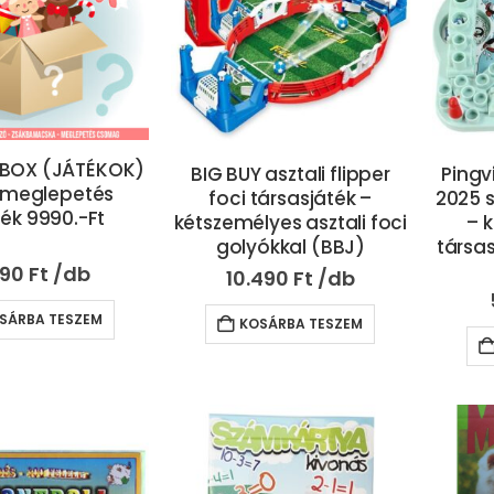
 BOX (JÁTÉKOK)
BIG BUY asztali flipper
Pingv
 meglepetés
foci társasjáték –
2025 s
ék 9990.-Ft
kétszemélyes asztali foci
– 
golyókkal (BBJ)
társa
990
Ft
10.490
Ft
SÁRBA TESZEM
KOSÁRBA TESZEM