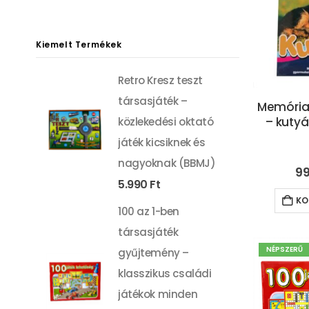
ár
ár
Kiemelt Termékek
Retro Kresz teszt
társasjáték –
Memóriaf
– kuty
közlekedési oktató
játék kicsiknek és
nagyoknak (BBMJ)
9
5.990
Ft
KO
100 az 1-ben
társasjáték
NÉPSZERŰ
gyűjtemény –
klasszikus családi
játékok minden