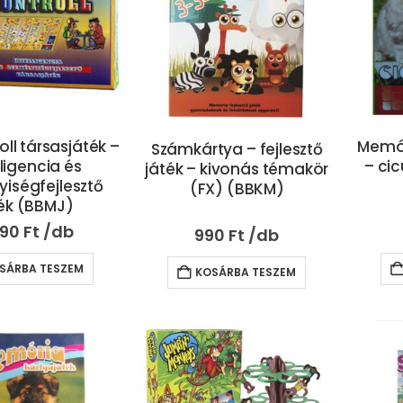
ll társasjáték –
Memór
Számkártya – fejlesztő
lligencia és
– ci
játék – kivonás témakör
yiségfejlesztő
(FX) (BBKM)
ék (BBMJ)
990
Ft
990
Ft
SÁRBA TESZEM
KOSÁRBA TESZEM