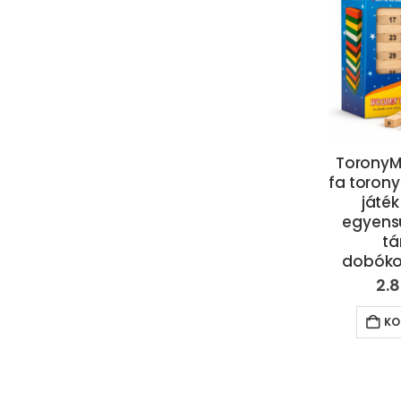
ToronyM
fa toron
játék
egyensú
tá
dobóko
2.
KO