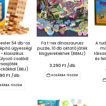
ester 54 db-os
Fa t-rex dinoszaurusz
A tud
yépítő ügyességi
puzzle, 10 db oktató játék
mű
 – klasszikus
kisgyerekeknek (BBMJ)
társa
lyozó családi
és fe
rsasjáték
3.290
Ft
ckákkal (BBJ)
890
Ft
KOSÁRBA TESZEM
SÁRBA TESZEM