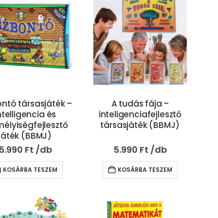
ntó társasjáték –
A tudás fája –
ntelligencia és
inteligenciafejlesztő
élyiségfejlesztő
társasjáték (BBMJ)
játék (BBMJ)
5.990
Ft
5.990
Ft
KOSÁRBA TESZEM
KOSÁRBA TESZEM