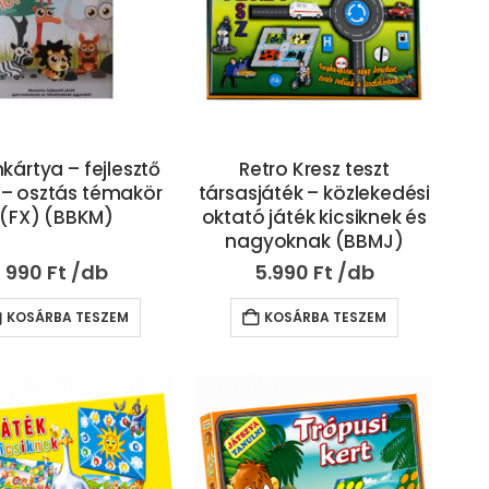
ártya – fejlesztő
Retro Kresz teszt
 – osztás témakör
társasjáték – közlekedési
(FX) (BBKM)
oktató játék kicsiknek és
nagyoknak (BBMJ)
990
Ft
5.990
Ft
KOSÁRBA TESZEM
KOSÁRBA TESZEM