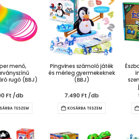
per menő,
Pingvines számoló játék
Észbo
árványszínű
és mérleg gyermekeknek
i
áró rugó (BBJ)
(BBJ)
szem
90
Ft
7.490
Ft
SÁRBA TESZEM
KOSÁRBA TESZEM