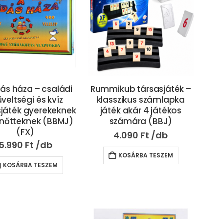
ás háza – családi
Rummikub társasjáték –
veltségi és kvíz
klasszikus számlapka
sjáték gyerekeknek
játék akár 4 játékos
lnőtteknek (BBMJ)
számára (BBJ)
(FX)
4.090
Ft
5.990
Ft
KOSÁRBA TESZEM
KOSÁRBA TESZEM