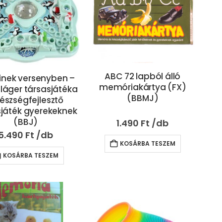
ABC 72 lapból álló
inek versenyben –
memóriakártya (FX)
láger társasjátéka
(BBMJ)
készségfejlesztő
sjáték gyerekeknek
(BBJ)
1.490
Ft
5.490
Ft
KOSÁRBA TESZEM
KOSÁRBA TESZEM