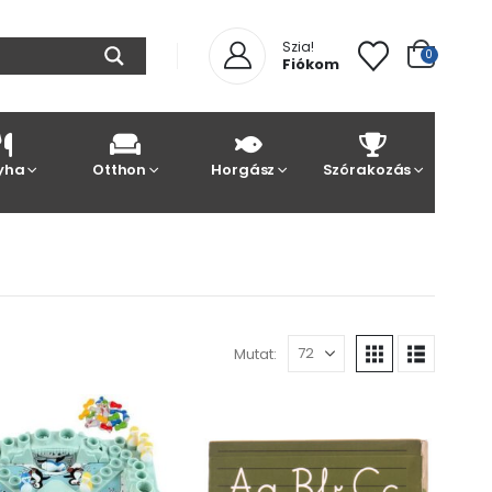
Szia!
0
Fiókom
yha
Otthon
Horgász
Szórakozás
Mutat: