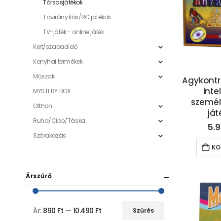
Társasjátékok
Távirányítós/RC játékok
TV-játék - online játék
Kert/szabadidő
Konyhai termékek
Műszaki
Agykontro
inte
MYSTERY BOX
személ
Otthon
ját
Ruha/Cipő/Táska
5.
Szórakozás
KO
Árszűrő
Ár:
890 Ft
—
10.490 Ft
Szűrés
Min
Max