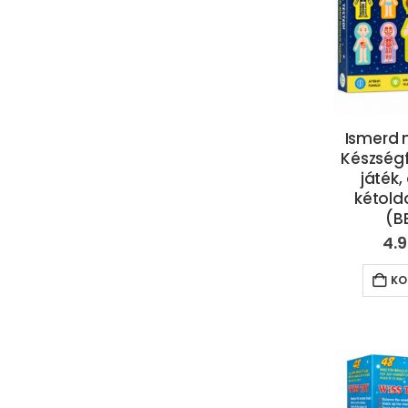
Ismerd 
Készségf
játék,
kétold
(B
4.
KO