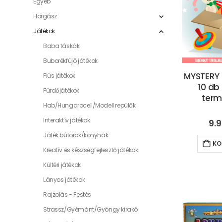
Egyéb
Horgász
Játékok
Baba táskák
Buborékfújó játékok
MYSTERY
Fiús játékok
10 db
Fürdőjátékok
term
Hab/Hungarocell/Modell repülők
Interaktív játékok
9.
Játék bútorok/konyhák
KO
Kreatív és készségfejlesztő játékok
Kültéri játékok
Lányos játékok
Rajzolás - Festés
Strassz/Gyémánt/Gyöngy kirakó