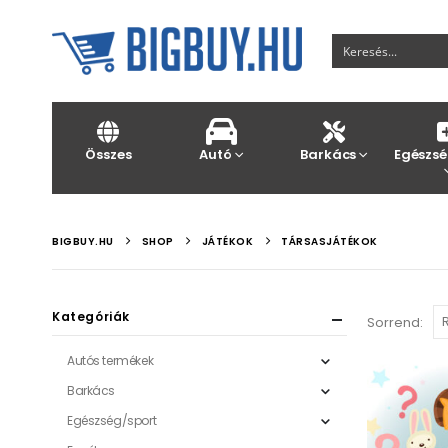
Összes
Autó
Barkács
Egészsé
BIGBUY.HU
SHOP
JÁTÉKOK
TÁRSASJÁTÉKOK
Kategóriák
Sorrend:
Autós termékek
Barkács
Egészség/sport