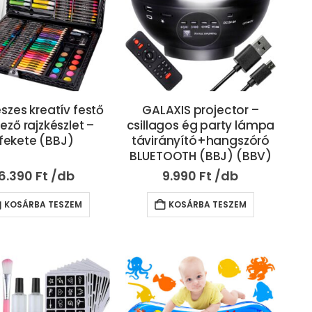
észes kreatív festő
GALAXIS projector –
ező rajzkészlet –
csillagos ég party lámpa
fekete (BBJ)
távirányító+hangszóró
BLUETOOTH (BBJ) (BBV)
6.390
Ft
9.990
Ft
KOSÁRBA TESZEM
KOSÁRBA TESZEM