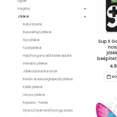
Egyéb
Horgász
Játékok
Baba táskák
Buborékfújó játékok
Fiús játékok
Sup X G
nosz
Fürdőjátékok
játé
Hab/Hungarocell/Modell repülők
beépítet
Interaktív játékok
4.
Játék bútorok/konyhák
KO
Kreatív és készségfejlesztő játékok
Kültéri játékok
Lányos játékok
Rajzolás - Festés
Strassz/Gyémánt/Gyöngy kirakó