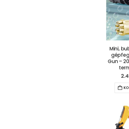
Mini, bu
gépfeg
Gun – 20
ter
2.
KO