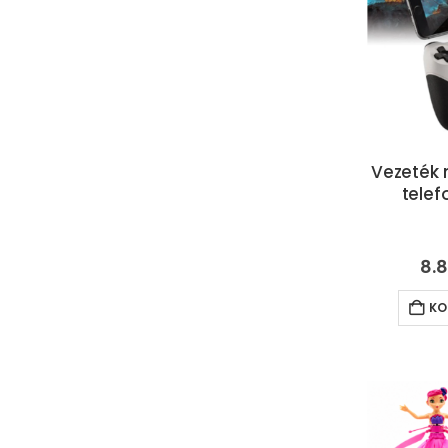
Vezeték n
telef
8.
KO