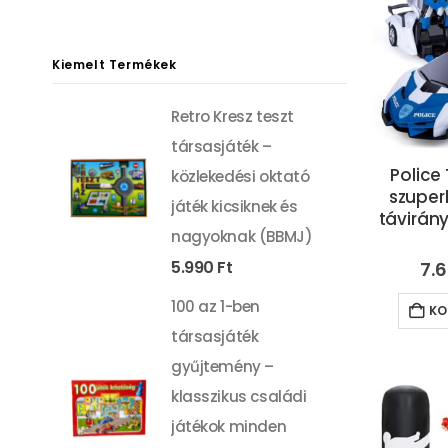
ár
ár
Kiemelt Termékek
Retro Kresz teszt
társasjáték –
Police
közlekedési oktató
szuper
játék kicsiknek és
távirán
nagyoknak (BBMJ)
5.990
Ft
7.
100 az 1-ben
KO
társasjáték
gyűjtemény –
klasszikus családi
játékok minden