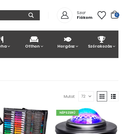
Szia!
0
Fiókom
yha
Otthon
Horgász
Szórakozás
Mutat:
NÉPSZERŰ