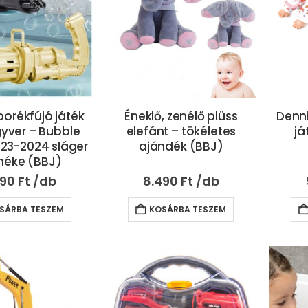
borékfújó játék
Éneklő, zenélő plüss
Denn
yver – Bubble
elefánt – tökéletes
já
23-2024 sláger
ajándék (BBJ)
méke (BBJ)
490
Ft
8.490
Ft
SÁRBA TESZEM
KOSÁRBA TESZEM