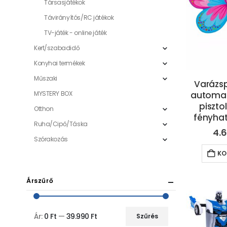
Társasjátékok
Távirányítós/RC játékok
TV-játék - online játék
Kert/szabadidő
Konyhai termékek
Műszaki
Varázsp
MYSTERY BOX
automat
piszto
Otthon
fényhat
Ruha/Cipő/Táska
4.
Szórakozás
KO
Árszűrő
Ár:
0 Ft
—
39.990 Ft
Szűrés
Min
Max