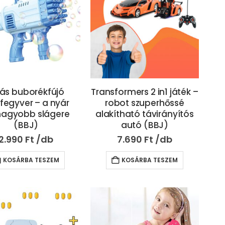
iás buborékfújó
Transformers 2 in1 játék –
fegyver – a nyár
robot szuperhőssé
nagyobb slágere
alakítható távirányítós
(BBJ)
autó (BBJ)
2.990
Ft
7.690
Ft
KOSÁRBA TESZEM
KOSÁRBA TESZEM