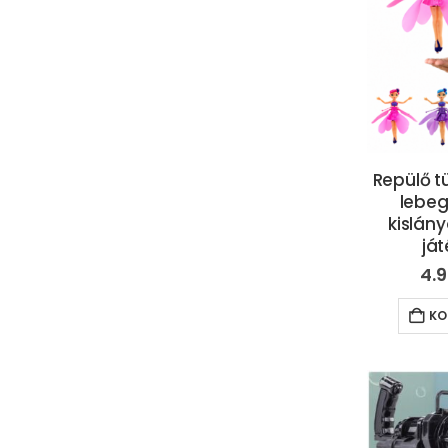
Repülő t
lebeg
kislán
já
4.
KO