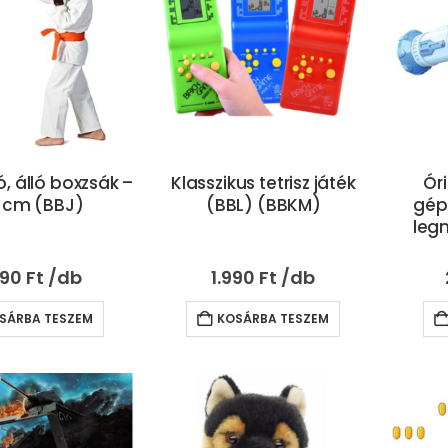
ó, álló boxzsák –
Klasszikus tetrisz játék
Ór
 cm (BBJ)
(BBL) (BBKM)
gép
leg
390
Ft
1.990
Ft
SÁRBA TESZEM
KOSÁRBA TESZEM