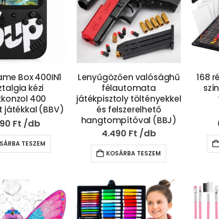
ame Box 400IN1
Lenyűgözően valósághű
168 r
talgia kézi
félautomata
szín
kkonzol 400
játékpisztoly töltényekkel
t játékkal (BBV)
és felszerelhető
hangtompítóval (BBJ)
990
Ft
4.490
Ft
SÁRBA TESZEM
KOSÁRBA TESZEM