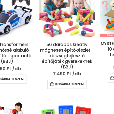
MYSTE
 Transformers
56 darabos kreatív
10
hőssé alakuló
mágneses építőkészlet –
t
yítós sportautó
készségfejlesztő
(BBJ)
építőjáték gyerekeknek
(BBJ)
690
Ft
7.490
Ft
SÁRBA TESZEM
KOSÁRBA TESZEM