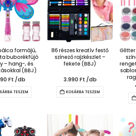
álca formájú,
86 részes kreatív festő
Glitte
a buborékfújó
színező rajzkészlet –
szín
ly – hang-, és
fekete (BBJ)
renge
ásokkal (BBJ)
sablon
rag
690
Ft
3.990
Ft
SÁRBA TESZEM
KOSÁRBA TESZEM