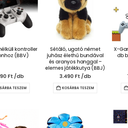
élküli kontroller
Sétáló, ugató német
X-Gam
onhoz (BBV)
juhász élethű bundával
db b
és aranyos hanggal –
elemes játékkutya (BBJ)
890
Ft
3.490
Ft
SÁRBA TESZEM
KOSÁRBA TESZEM