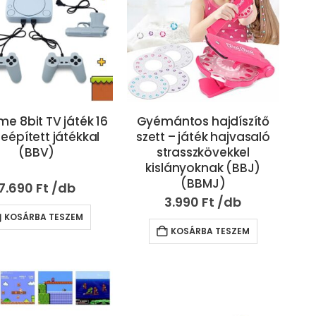
e 8bit TV játék 16
Gyémántos hajdíszítő
eépített játékkal
szett – játék hajvasaló
(BBV)
strasszkövekkel
kislányoknak (BBJ)
(BBMJ)
7.690
Ft
3.990
Ft
KOSÁRBA TESZEM
KOSÁRBA TESZEM