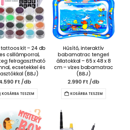
r tattoos kit – 24 db
Hűsítő, interaktív
es csillámporral,
babamatrac tengeri
teg felragasztható
állatokkal – 65 x 48 x 8
nal, ecsetekkel és
cm – vizes babamatrac
asztókkal (BBJ)
(BBJ)
4.590
Ft
2.990
Ft
KOSÁRBA TESZEM
KOSÁRBA TESZEM