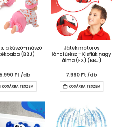
is, a kúszó-mászó
Játék motoros
tékbaba (BBJ)
láncfűrész – Kisfiúk nagy
álma (FX) (BBJ)
5.990
Ft
7.990
Ft
KOSÁRBA TESZEM
KOSÁRBA TESZEM