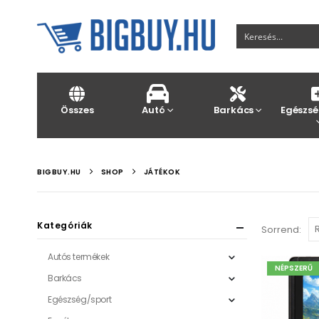
Összes
Autó
Barkács
Egészsé
BIGBUY.HU
SHOP
JÁTÉKOK
Kategóriák
Sorrend:
Autós termékek
NÉPSZERŰ
Barkács
Egészség/sport