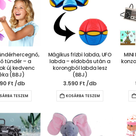
ündérhercegnő,
Mágikus frizbi labda, UFO
MINI
ő tündér – a
labda – eldobás után a
konzo
yok új kedvenc
korongból labda lesz
téka (BBJ)
(BBJ)
990
Ft
3.590
Ft
SÁRBA TESZEM
KOSÁRBA TESZEM