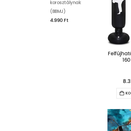
korosztálynak
(BBMJ)
4.990
Ft
Felfújhat
160
8.
KO