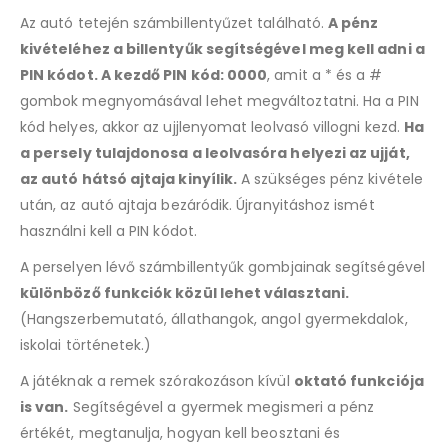
Az autó tetején számbillentyűzet található.
A pénz
kivételéhez a billentyűk segítségével meg kell adni a
PIN kódot. A kezdő PIN kód: 0000
, amit a * és a #
gombok megnyomásával lehet megváltoztatni. Ha a PIN
kód helyes, akkor az ujjlenyomat leolvasó villogni kezd.
Ha
a persely tulajdonosa a leolvasóra helyezi az ujját,
az autó hátsó ajtaja kinyílik.
A szükséges pénz kivétele
után, az autó ajtaja bezáródik. Újranyitáshoz ismét
használni kell a PIN kódot.
A perselyen lévő számbillentyűk gombjainak segítségével
különböző funkciók közül lehet választani.
(Hangszerbemutató, állathangok, angol gyermekdalok,
iskolai történetek.)
A játéknak a remek szórakozáson kívül
oktató funkciója
is van.
Segítségével a gyermek megismeri a pénz
értékét, megtanulja, hogyan kell beosztani és