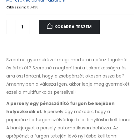
Már csak 98 db van raktáron!
Cikkszám:
00438
KOSÁRBA TESZEM
Szeretné gyermekével megismertetni a pénz fogalmát
és értékét? Szeretné megtanítani a takarékosságra és
arra ösztönözni, hogy a zsebpénzét okosan ossza be?
Amennyiben a válasza igen, akkor lepje meg gyermekét
ezzel a multifunkciós persellyel!
A persely egy pénzszállító furgon belsejében
helyezkedik el.
A persely úgy működik, hogy a
papírpénzt a furgon szélvédője fölötti nyílásba kell tenni.
A bankjegyet a persely automatikusan behúzza. Az
aprópénzt a furgon tetején lévő nyílásba kell tenni.