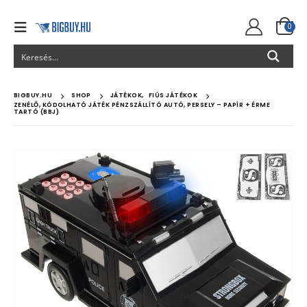
0
BIGBUY.HU
SHOP
JÁTÉKOK
,
FIÚS JÁTÉKOK
ZENÉLŐ, KÓDOLHATÓ JÁTÉK PÉNZSZÁLLÍTÓ AUTÓ, PERSELY – PAPÍR + ÉRME
TARTÓ (BBJ)