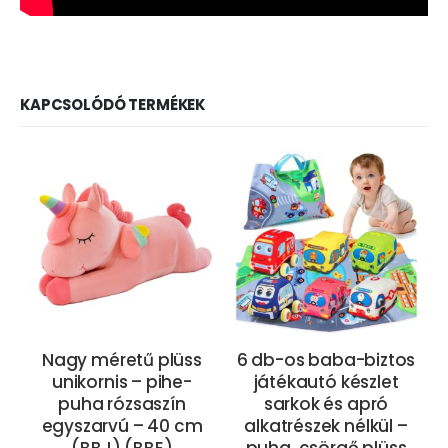
KAPCSOLÓDÓ TERMÉKEK
Nagy méretű plüss
6 db-os baba-biztos
unikornis – pihe-
játékautó készlet
puha rózsaszín
sarkok és apró
egyszarvú – 40 cm
alkatrészek nélkül –
h