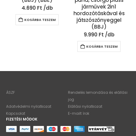
(BBJ) (BBE)
puha, csörgő plüss
járművek 2in1
4.690
Ft
hordozótáskával és
játszószőnyeggel
KOSÁRBA TESZEM
(BBJ)
9.990
Ft
KOSÁRBA TESZEM
ÁSZF
Rendelés lemondása és elállási
jog
Adatvédelmi nyilatkozat
Elállási nyilatkozat
Kapcsolat
E-mailt írok
FIZETÉSI MÓDOK