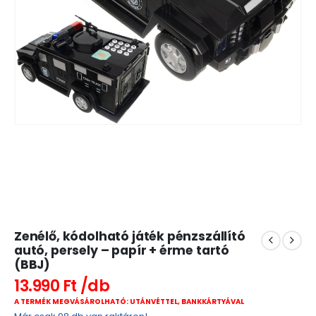
Zenélő, kódolható játék pénzszállító
autó, persely – papír + érme tartó
(BBJ)
13.990
Ft
A TERMÉK MEGVÁSÁROLHATÓ: UTÁNVÉTTEL, BANKKÁRTYÁVAL