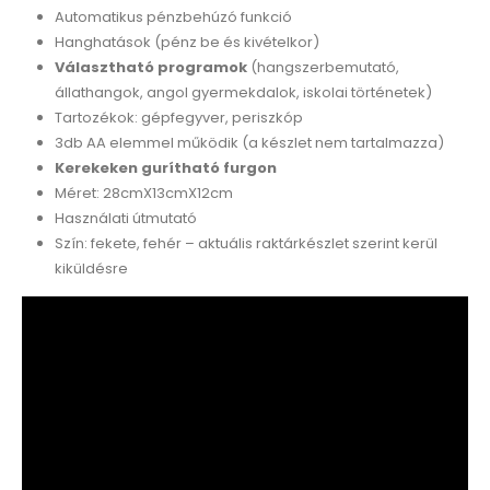
Automatikus pénzbehúzó funkció
Hanghatások (pénz be és kivételkor)
Választható programok
(hangszerbemutató,
állathangok, angol gyermekdalok, iskolai történetek)
Tartozékok: gépfegyver, periszkóp
3db AA elemmel működik (a készlet nem tartalmazza)
Kerekeken gurítható furgon
Méret: 28cmX13cmX12cm
Használati útmutató
Szín: fekete, fehér – aktuális raktárkészlet szerint kerül
kiküldésre