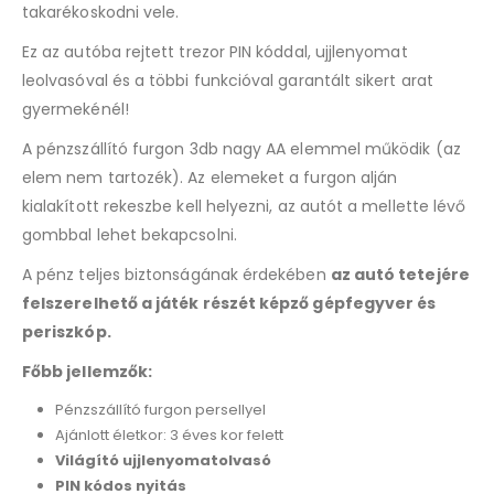
takarékoskodni vele.
Ez az autóba rejtett trezor PIN kóddal, ujjlenyomat
leolvasóval és a többi funkcióval garantált sikert arat
gyermekénél!
A pénzszállító furgon 3db nagy AA elemmel működik (az
elem nem tartozék). Az elemeket a furgon alján
kialakított rekeszbe kell helyezni, az autót a mellette lévő
gombbal lehet bekapcsolni.
A pénz teljes biztonságának érdekében
az autó tetejére
felszerelhető a játék részét képző gépfegyver és
periszkóp.
Főbb jellemzők:
Pénzszállító furgon persellyel
Ajánlott életkor: 3 éves kor felett
Világító ujjlenyomatolvasó
PIN kódos nyitás