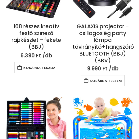
168 részes kreatív
GALAXIS projector –
festő színező
csillagos ég party
rajzkészlet – fekete
lámpa
(BBJ)
távirányító+hangszóró
BLUETOOTH (BBJ)
6.390
Ft
(BBV)
9.990
Ft
KOSÁRBA TESZEM
KOSÁRBA TESZEM