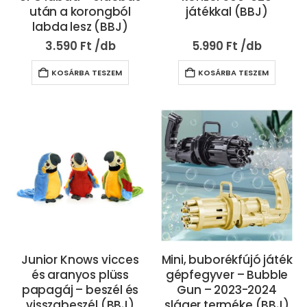
után a korongból
játékkal (BBJ)
labda lesz (BBJ)
3.590
Ft
5.990
Ft
KOSÁRBA TESZEM
KOSÁRBA TESZEM
Junior Knows vicces
Mini, buborékfújó játék
és aranyos plüss
gépfegyver – Bubble
papagáj – beszél és
Gun – 2023-2024
visszabeszél (BBJ)
sláger terméke (BBJ)