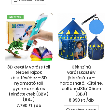
NÉPSZERŰ
3D kreatív varázs toll
Kék színű
térbeli rajzok
varázskastély
készítéséhez – 3D
játszósátor –
nyomtató toll
hordozható, kültérre,
gyerekeknek és
beltérre,135x105cm
felnőtteknek (BBV)
(BBJ)
(BBJ)
8.990
Ft
7.790
Ft
KOSÁRBA TESZEM