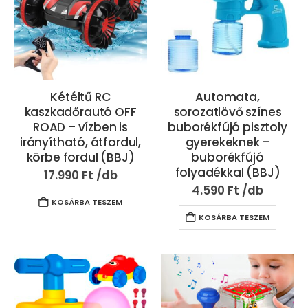
Kétéltű RC
Automata,
kaszkadőrautó OFF
sorozatlövő színes
ROAD – vízben is
buborékfújó pisztoly
irányítható, átfordul,
gyerekeknek –
körbe fordul (BBJ)
buborékfújó
folyadékkal (BBJ)
17.990
Ft
4.590
Ft
KOSÁRBA TESZEM
KOSÁRBA TESZEM