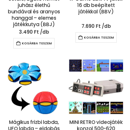
juhász élethű
16 db beépített
bundával és aranyos
játékkal (BBV)
hanggal – elemes
játékkutya (BBJ)
7.690
Ft
3.490
Ft
KOSÁRBA TESZEM
KOSÁRBA TESZEM
Mágikus frizbi labda,
MINI RETRO videojáték
UFO labda – eldobás
konzol 500-620