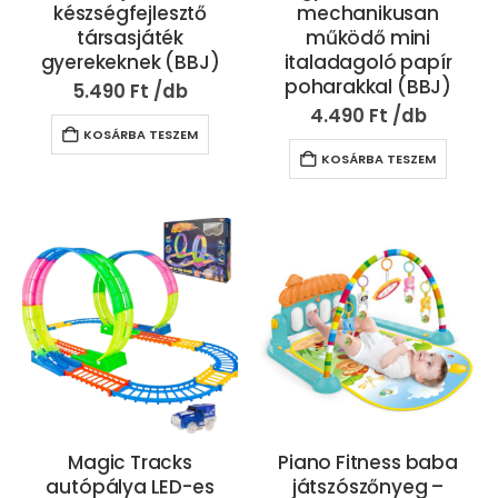
készségfejlesztő
mechanikusan
társasjáték
működő mini
gyerekeknek (BBJ)
italadagoló papír
poharakkal (BBJ)
5.490
Ft
4.490
Ft
KOSÁRBA TESZEM
KOSÁRBA TESZEM
Magic Tracks
Piano Fitness baba
autópálya LED-es
játszószőnyeg –