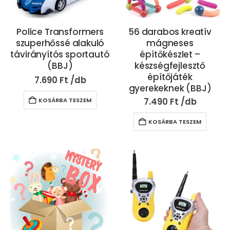
Police Transformers
56 darabos kreatív
szuperhőssé alakuló
mágneses
távirányítós sportautó
építőkészlet –
(BBJ)
készségfejlesztő
építőjáték
7.690
Ft
gyerekeknek (BBJ)
7.490
Ft
KOSÁRBA TESZEM
KOSÁRBA TESZEM