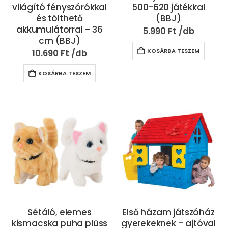
világító fényszórókkal
500-620 játékkal
és tölthető
(BBJ)
akkumulátorral – 36
5.990
Ft
cm (BBJ)
KOSÁRBA TESZEM
10.690
Ft
KOSÁRBA TESZEM
Sétáló, elemes
Első házam játszóház
kismacska puha plüss
gyerekeknek – ajtóval