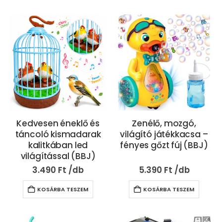
Kedvesen éneklő és
Zenélő, mozgó,
táncoló kismadarak
világító játékkacsa –
kalitkában led
fényes gőzt fúj (BBJ)
világítással (BBJ)
3.490
Ft
5.390
Ft
KOSÁRBA TESZEM
KOSÁRBA TESZEM