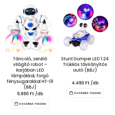
Táncoló, zenélő
Stunt Dumper LED 1:24
világító robot –
Trükkös távirányítós
karjában LED
autó (BBJ)
lámpákkal, forgó
fénysugarakkal HT-01
4.490
Ft
(BBJ)
5.690
Ft
KOSÁRBA TESZEM
KOSÁRBA TESZEM