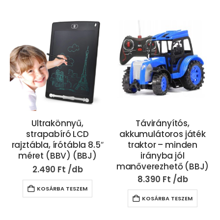
Ultrakönnyű,
Távirányítós,
strapabíró LCD
akkumulátoros játék
rajztábla, írótábla 8.5″
traktor – minden
méret (BBV) (BBJ)
irányba jól
manőverezhető (BBJ)
2.490
Ft
8.390
Ft
KOSÁRBA TESZEM
KOSÁRBA TESZEM