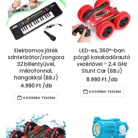
Elektromos játék
LED-es, 360°-ban
szintetizátor/zongora
pörgő kaszkadőrautó
32 billentyűvel,
vezérlővel – 2,4 GHz
mikrofonnal,
Stunt Car (BBJ)
hangokkal (BBJ)
8.990
Ft
4.990
Ft
KOSÁRBA TESZEM
KOSÁRBA TESZEM