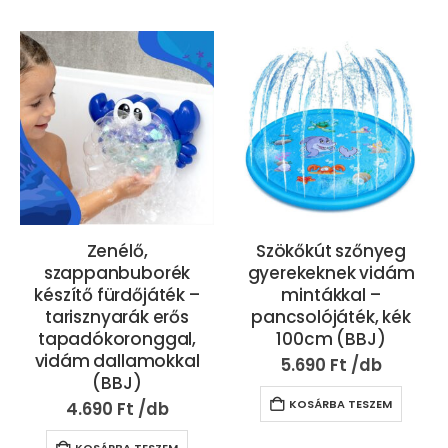
Zenélő,
Szökőkút szőnyeg
szappanbuborék
gyerekeknek vidám
készítő fürdőjáték –
mintákkal –
tarisznyarák erős
pancsolójáték, kék
tapadókoronggal,
100cm (BBJ)
vidám dallamokkal
5.690
Ft
(BBJ)
KOSÁRBA TESZEM
4.690
Ft
KOSÁRBA TESZEM