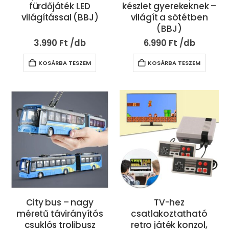
fürdőjáték LED
készlet gyerekeknek –
világítással (BBJ)
világít a sötétben
(BBJ)
3.990
Ft
6.990
Ft
KOSÁRBA TESZEM
KOSÁRBA TESZEM
City bus – nagy
TV-hez
méretű távirányítós
csatlakoztatható
csuklós trolibusz
retro játék konzol,