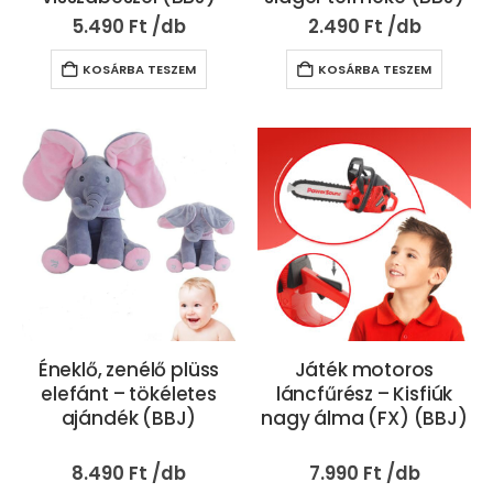
5.490
Ft
2.490
Ft
KOSÁRBA TESZEM
KOSÁRBA TESZEM
Éneklő, zenélő plüss
Játék motoros
elefánt – tökéletes
láncfűrész – Kisfiúk
ajándék (BBJ)
nagy álma (FX) (BBJ)
8.490
Ft
7.990
Ft