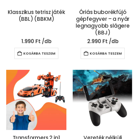
Klasszikus tetrisz játék
Óriás buborékfújó
(BBL) (BBKM)
gépfegyver – a nyár
legnagyobb slágere
(BBJ)
1.990
Ft
2.990
Ft
KOSÁRBA TESZEM
KOSÁRBA TESZEM
Transformers 2 in1
Vezeték nélküli