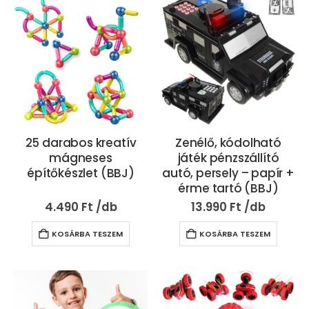
25 darabos kreatív
Zenélő, kódolható
mágneses
játék pénzszállító
építőkészlet (BBJ)
autó, persely – papír +
érme tartó (BBJ)
4.490
Ft
13.990
Ft
KOSÁRBA TESZEM
KOSÁRBA TESZEM