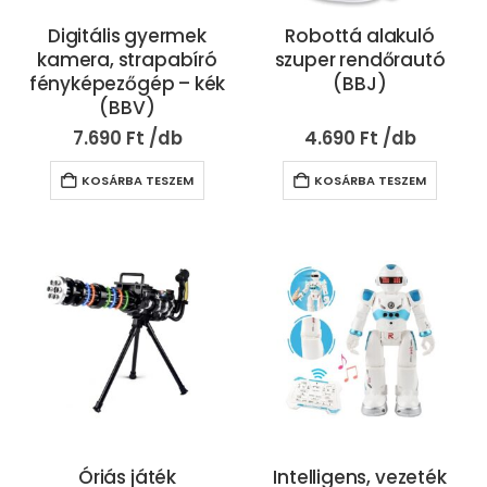
Digitális gyermek
Robottá alakuló
kamera, strapabíró
szuper rendőrautó
fényképezőgép – kék
(BBJ)
(BBV)
7.690
Ft
4.690
Ft
KOSÁRBA TESZEM
KOSÁRBA TESZEM
Óriás játék
Intelligens, vezeték