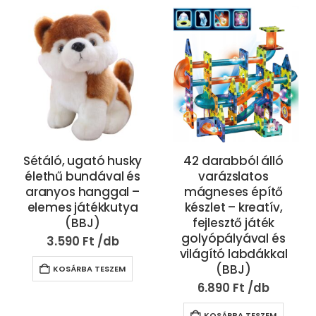
Sétáló, ugató husky
42 darabból álló
élethű bundával és
varázslatos
aranyos hanggal –
mágneses építő
elemes játékkutya
készlet – kreatív,
(BBJ)
fejlesztő játék
golyópályával és
3.590
Ft
világító labdákkal
(BBJ)
KOSÁRBA TESZEM
6.890
Ft
KOSÁRBA TESZEM