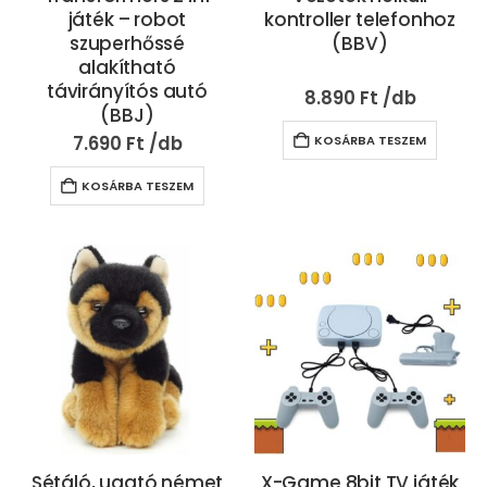
játék – robot
kontroller telefonhoz
szuperhőssé
(BBV)
alakítható
távirányítós autó
8.890
Ft
(BBJ)
7.690
Ft
KOSÁRBA TESZEM
KOSÁRBA TESZEM
Sétáló, ugató német
X-Game 8bit TV játék