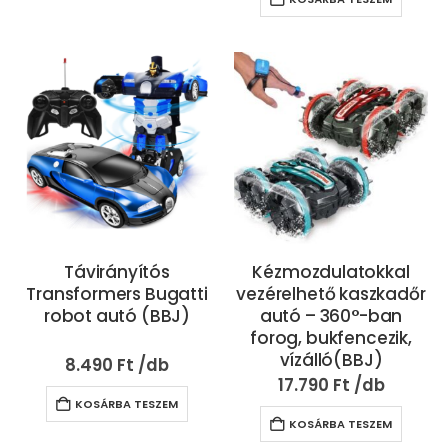
Távirányítós
Kézmozdulatokkal
Transformers Bugatti
vezérelhető kaszkadőr
robot autó (BBJ)
autó – 360°-ban
forog, bukfencezik,
vízálló(BBJ)
8.490
Ft
17.790
Ft
KOSÁRBA TESZEM
KOSÁRBA TESZEM