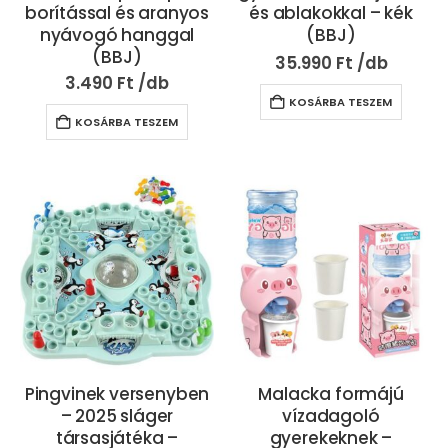
borítással és aranyos
és ablakokkal – kék
nyávogó hanggal
(BBJ)
(BBJ)
35.990
Ft
3.490
Ft
KOSÁRBA TESZEM
KOSÁRBA TESZEM
Pingvinek versenyben
Malacka formájú
– 2025 sláger
vízadagoló
társasjátéka –
gyerekeknek –