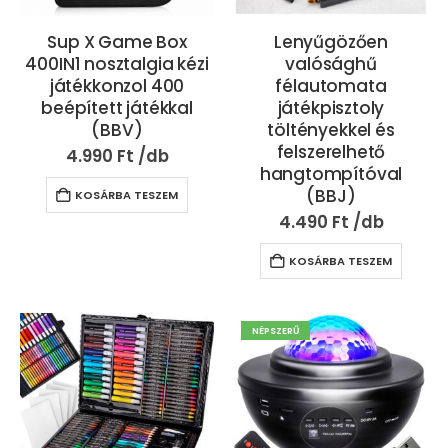
Sup X Game Box
Lenyűgözően
400IN1 nosztalgia kézi
valósághű
játékkonzol 400
félautomata
beépített játékkal
játékpisztoly
(BBV)
töltényekkel és
felszerelhető
4.990
Ft
hangtompítóval
(BBJ)
KOSÁRBA TESZEM
4.490
Ft
KOSÁRBA TESZEM
NÉPSZERŰ