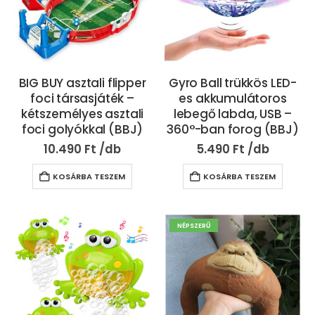
BIG BUY asztali flipper
Gyro Ball trükkös LED-
foci társasjáték –
es akkumulátoros
kétszemélyes asztali
lebegő labda, USB –
foci golyókkal (BBJ)
360°-ban forog (BBJ)
10.490
Ft
5.490
Ft
KOSÁRBA TESZEM
KOSÁRBA TESZEM
NÉPSZERŰ