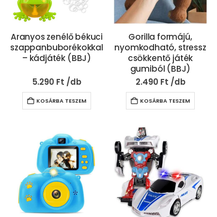
Aranyos zenélő békuci
Gorilla formájú,
szappanbuborékokkal
nyomkodható, stressz
– kádjáték (BBJ)
csökkentő játék
gumiból (BBJ)
5.290
Ft
2.490
Ft
KOSÁRBA TESZEM
KOSÁRBA TESZEM