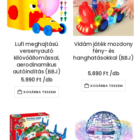
Lufi meghajtású
Vidám játék mozdony
versenyautó
fény- és
kilövőállomással,
hanghatásokkal (BBJ)
aerodinamikus
autóindítás (BBJ)
5.690
Ft
5.990
Ft
KOSÁRBA TESZEM
KOSÁRBA TESZEM