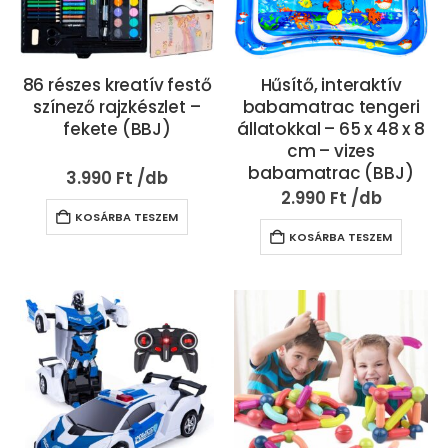
86 részes kreatív festő
Hűsítő, interaktív
színező rajzkészlet –
babamatrac tengeri
fekete (BBJ)
állatokkal – 65 x 48 x 8
cm – vizes
babamatrac (BBJ)
3.990
Ft
2.990
Ft
KOSÁRBA TESZEM
KOSÁRBA TESZEM