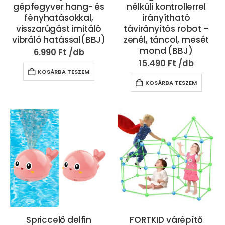
gépfegyver hang- és
nélküli kontrollerrel
fényhatásokkal,
irányítható
visszarúgást imitáló
távirányítós robot –
vibráló hatással(BBJ)
zenél, táncol, mesét
mond (BBJ)
6.990
Ft
15.490
Ft
KOSÁRBA TESZEM
KOSÁRBA TESZEM
Spriccelő delfin
FORTKID várépítő