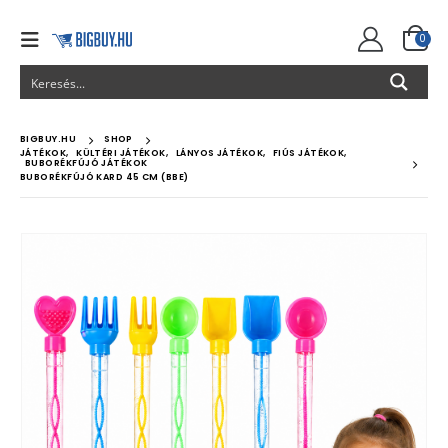
0
BIGBUY.HU
SHOP
JÁTÉKOK
,
KÜLTÉRI JÁTÉKOK
,
LÁNYOS JÁTÉKOK
,
FIÚS JÁTÉKOK
,
BUBORÉKFÚJÓ JÁTÉKOK
BUBORÉKFÚJÓ KARD 45 CM (BBE)