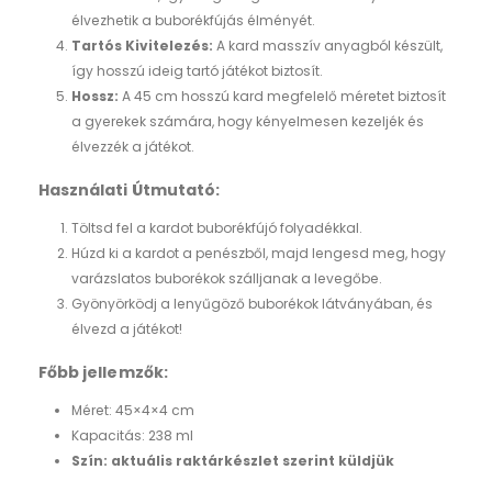
élvezhetik a buborékfújás élményét.
Tartós Kivitelezés:
A kard masszív anyagból készült,
így hosszú ideig tartó játékot biztosít.
Hossz:
A 45 cm hosszú kard megfelelő méretet biztosít
a gyerekek számára, hogy kényelmesen kezeljék és
élvezzék a játékot.
Használati Útmutató:
Töltsd fel a kardot buborékfújó folyadékkal.
Húzd ki a kardot a penészből, majd lengesd meg, hogy
varázslatos buborékok szálljanak a levegőbe.
Gyönyörködj a lenyűgöző buborékok látványában, és
élvezd a játékot!
Főbb jellemzők:
Méret: 45×4×4 cm
Kapacitás: 238 ml
Szín: aktuális raktárkészlet szerint küldjük