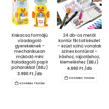
Kiskacsa formájú
24 db-os metál
vízadagoló
kontúr filctoll készlet
gyerekeknek –
– ezüst színű vonalak
mechanikusan
színes kontúrral –
működő mini
íráshoz, rajzoláshoz,
italadagoló papír
kiemeléshez (BBJ)
poharakkal (BBJ)
4.690
Ft
3.990
Ft
KOSÁRBA TESZEM
KOSÁRBA TESZEM