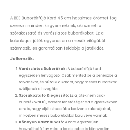
A BBE Buborékfújó Kard 45 cm hatalmas örömet fog
szerezni minden kisgyermeknek, aki szereti a
szórakoztató és varázslatos buborékokat. Ez a
különleges játék egyenesen a mesék világából
származik, és garantáltan feldobja a játékidőt.
Jellemzők:
Varázslatos Buborékok:
A buborékfújó kard
egyszerűen lenyűgöző! Csak merítsd be a penészbe a
folyadékot, és húzd ki a kardot, hogy mesés buborékok
szálljanak a levegőbe.
Szórakoztató Kiegészítő:
Ez a játék nem csak
buborékokat fúj, hanem lehetőséget ad a gyerekeknek
arra is, hogy eljátszhassák a kedvenc kalandjaikat,
miközben mesés buborékokkal körülvéve vannak.
Könnyen Használható:
A kard egyszerűen
használható, így még a legkisebbek is könnyedén