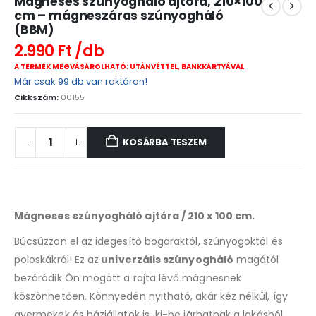
Mágneses szúnyogháló ajtóra, 210×100
cm – mágneszáras szúnyogháló
(BBM)
2.990
Ft
A TERMÉK MEGVÁSÁROLHATÓ: UTÁNVÉTTEL, BANKKÁRTYÁVAL
Már csak 99 db van raktáron!
Cikkszám:
00155
KOSÁRBA TESZEM
Mágneses szúnyogháló ajtóra / 210 x 100 cm.
Búcsúzzon el az idegesítő bogaraktól, szúnyogoktól és
poloskákról! Ez az
univerzális szúnyogháló
magától
bezáródik Ön mögött a rajta lévő mágnesnek
köszönhetően. Könnyedén nyitható, akár kéz nélkül, így
gyermekek és háziállatok is ki-be járhatnak a lakásból,