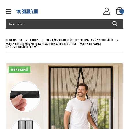
0
BIGBUY.HU
SHOP
KERT/SZABADIDŐ
,
OTTHON
,
SZÚNYOGHÁLÓ
MÁGNESES SZÚNYOGHÁLÓ AJTÓRA, 210×100 CM – MÁGNESZÁRAS
SZÚNYOGHÁLÓ (BBM)
NÉPSZERŰ