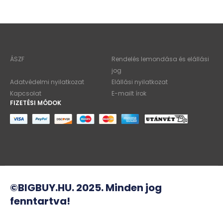
ÁSZF
Rendelés lemondása és elállási
jog
Adatvédelmi nyilatkozat
Elállási nyilatkozat
Kapcsolat
E-mailt írok
FIZETÉSI MÓDOK
©BIGBUY.HU. 2025. Minden jog
fenntartva!