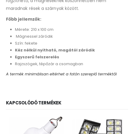
rögzíthető, a mágneseknek köszönhetően nem
maradnak rések a szárnyak között.
Főbb jellemzők:
Mérete: 210 x 100 cm
Mágnessel záródik
Szín: fekete
Kéz nélkül nyitható, magától záródik
Egyszerű felszerelés
Rajzszögek, tépőzár a csomagban
A termék minimálisan eltérhet a fotón szereplő terméktől
KAPCSOLÓDÓ TERMÉKEK