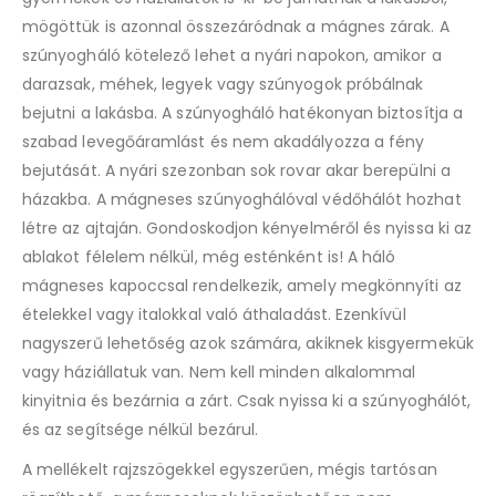
mögöttük is azonnal összezáródnak a mágnes zárak. A
szúnyogháló kötelező lehet a nyári napokon, amikor a
darazsak, méhek, legyek vagy szúnyogok próbálnak
bejutni a lakásba. A szúnyogháló hatékonyan biztosítja a
szabad levegőáramlást és nem akadályozza a fény
bejutását. A nyári szezonban sok rovar akar berepülni a
házakba. A mágneses szúnyoghálóval védőhálót hozhat
létre az ajtaján. Gondoskodjon kényelméről és nyissa ki az
ablakot félelem nélkül, még esténként is! A háló
mágneses kapoccsal rendelkezik, amely megkönnyíti az
ételekkel vagy italokkal való áthaladást. Ezenkívül
nagyszerű lehetőség azok számára, akiknek kisgyermekük
vagy háziállatuk van. Nem kell minden alkalommal
kinyitnia és bezárnia a zárt. Csak nyissa ki a szúnyoghálót,
és az segítsége nélkül bezárul.
A mellékelt rajzszögekkel egyszerűen, mégis tartósan