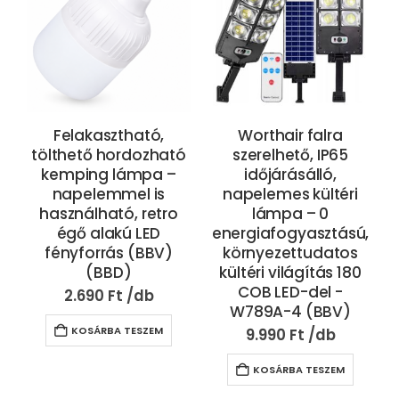
Felakasztható,
Worthair falra
tölthető hordozható
szerelhető, IP65
kemping lámpa –
időjárásálló,
napelemmel is
napelemes kültéri
használható, retro
lámpa – 0
égő alakú LED
energiafogyasztású,
fényforrás (BBV)
környezettudatos
(BBD)
kültéri világítás 180
COB LED-del -
2.690
Ft
W789A-4 (BBV)
KOSÁRBA TESZEM
9.990
Ft
KOSÁRBA TESZEM