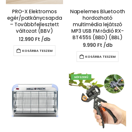
PRO-X Elektromos
Napelemes Bluetooth
egér/patkánycsapda
hordozható
– Továbbfejlesztett
multimédia lejátszó
változat (BBV)
MP3 USB FM rádió RX-
BT455S (BBD) (BBL)
12.990
Ft
9.990
Ft
KOSÁRBA TESZEM
KOSÁRBA TESZEM
NÉPSZERŰ