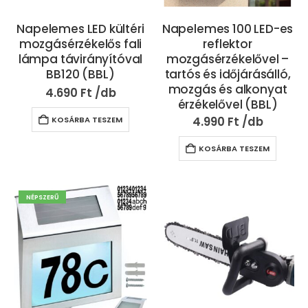
Napelemes LED kültéri
Napelemes 100 LED-es
mozgásérzékelős fali
reflektor
lámpa távirányítóval
mozgásérzékelővel –
BB120 (BBL)
tartós és időjárásálló,
mozgás és alkonyat
4.690
Ft
érzékelővel (BBL)
4.990
Ft
KOSÁRBA TESZEM
KOSÁRBA TESZEM
NÉPSZERŰ