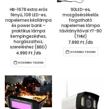
HB-1678 extra erős
90LED-es,
fényű, 108 LED-es,
mozgásérzékelős
napelemes kézilámpa
forgatható
és power bank –
napelemes lámpa
praktikus lámpa
távirányítóval YT-90
kempingezéshez,
(THM)
horgászathoz,
7.690
Ft
szereléshez (BBD)
KOSÁRBA TESZEM
4.990
Ft
KOSÁRBA TESZEM