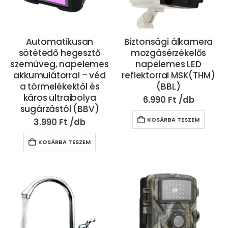
Automatikusan
Biztonsági álkamera
sötétedő hegesztő
mozgásérzékelős
szemüveg, napelemes
napelemes LED
akkumulátorral – véd
reflektorral MSK(THM)
a törmelékektől és
(BBL)
káros ultraibolya
6.990
Ft
sugárzástól (BBV)
KOSÁRBA TESZEM
3.990
Ft
KOSÁRBA TESZEM