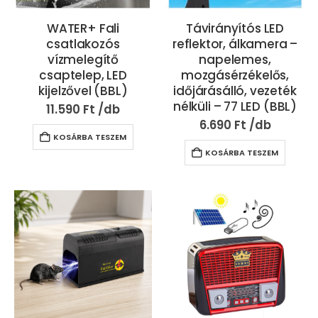
WATER+ Fali
Távirányítós LED
csatlakozós
reflektor, álkamera –
vízmelegítő
napelemes,
csaptelep, LED
mozgásérzékelős,
kijelzővel (BBL)
időjárásálló, vezeték
nélküli – 77 LED (BBL)
11.590
Ft
6.690
Ft
KOSÁRBA TESZEM
KOSÁRBA TESZEM