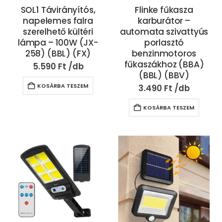
SOL1 Távirányítós,
Flinke fűkasza
napelemes falra
karburátor –
szerelhető kültéri
automata szivattyús
lámpa – 100W (JX-
porlasztó
258) (BBL) (FX)
benzinmotoros
fűkaszákhoz (BBA)
5.590
Ft
(BBL) (BBV)
KOSÁRBA TESZEM
3.490
Ft
KOSÁRBA TESZEM