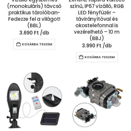
(monokuláris) távcső
színű, IP67 vízálló, RGB
praktikus tárolóban-
LED fényfüzér –
Fedezze fel a világot!
távirányítóval és
(BBL)
okostelefonnal is
vezérelhető – 10 m
3.690
Ft
(BBJ)
KOSÁRBA TESZEM
3.990
Ft
KOSÁRBA TESZEM