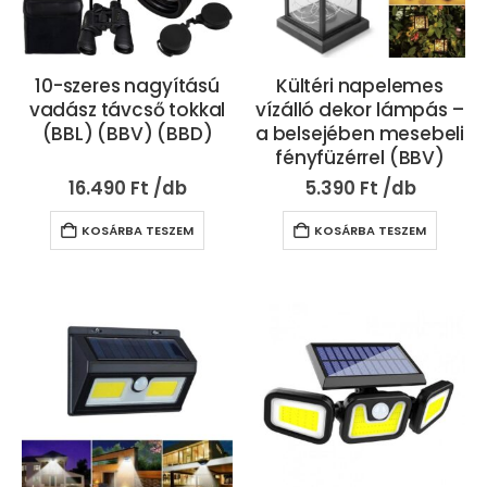
10-szeres nagyítású
Kültéri napelemes
vadász távcső tokkal
vízálló dekor lámpás –
(BBL) (BBV) (BBD)
a belsejében mesebeli
fényfüzérrel (BBV)
16.490
Ft
5.390
Ft
KOSÁRBA TESZEM
KOSÁRBA TESZEM