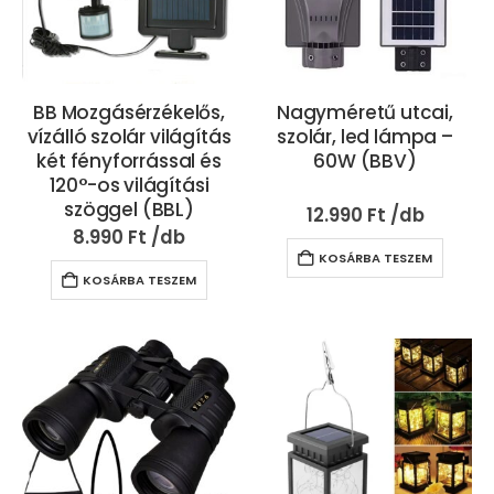
BB Mozgásérzékelős,
Nagyméretű utcai,
vízálló szolár világítás
szolár, led lámpa –
két fényforrással és
60W (BBV)
120°-os világítási
szöggel (BBL)
12.990
Ft
8.990
Ft
KOSÁRBA TESZEM
KOSÁRBA TESZEM