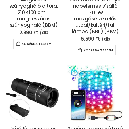
szúnyogháló ajtóra,
napelemes vízálló
210×100 cm –
LED-es
mágneszáras
mozgásérzékelős
szúnyogháló (BBM)
utcai/kültéri/fali
lámpa (BBL) (BBV)
2.990
Ft
5.590
Ft
KOSÁRBA TESZEM
KOSÁRBA TESZEM
Vízálló egyszemes
Zenére, tapsra változó