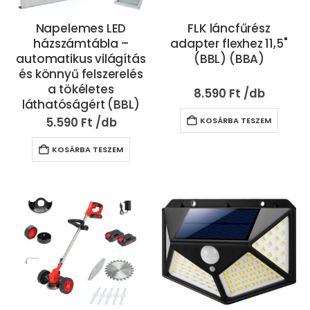
Napelemes LED
FLK láncfűrész
házszámtábla –
adapter flexhez 11,5"
automatikus világítás
(BBL) (BBA)
és könnyű felszerelés
a tökéletes
8.590
Ft
láthatóságért (BBL)
5.590
Ft
KOSÁRBA TESZEM
KOSÁRBA TESZEM