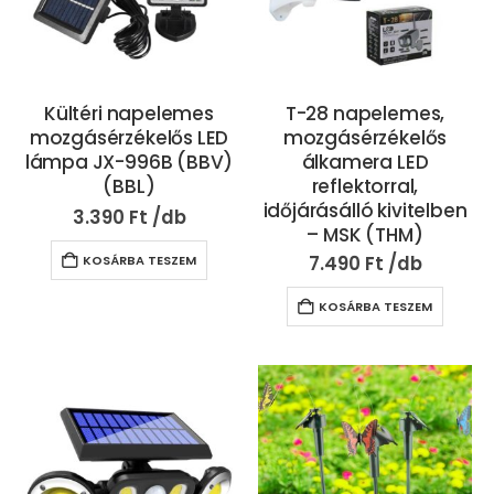
Kültéri napelemes
T-28 napelemes,
mozgásérzékelős LED
mozgásérzékelős
lámpa JX-996B (BBV)
álkamera LED
(BBL)
reflektorral,
időjárásálló kivitelben
3.390
Ft
– MSK (THM)
7.490
Ft
KOSÁRBA TESZEM
KOSÁRBA TESZEM