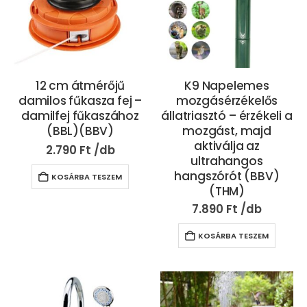
12 cm átmérőjű
K9 Napelemes
damilos fűkasza fej –
mozgásérzékelős
damilfej fűkaszához
állatriasztó – érzékeli a
(BBL)(BBV)
mozgást, majd
aktiválja az
2.790
Ft
ultrahangos
hangszórót (BBV)
KOSÁRBA TESZEM
(THM)
7.890
Ft
KOSÁRBA TESZEM