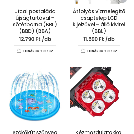
Utcai postaláda
Átfolyós vízmelegítő
újságtartóval –
csaptelep LCD
sötétbarna (BBL)
kijelzővel – álló kivitel
(BBD) (BBA)
(BBL)
12.790
Ft
11.590
Ft
KOSÁRBA TESZEM
KOSÁRBA TESZEM
Szökőkút szőnyeg
Kézmozdulatokkal