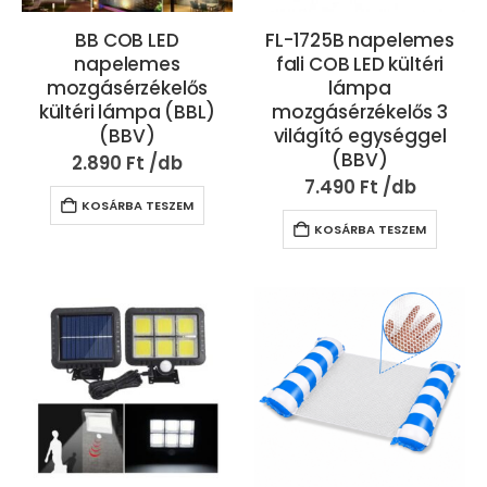
BB COB LED
FL-1725B napelemes
napelemes
fali COB LED kültéri
mozgásérzékelős
lámpa
kültéri lámpa (BBL)
mozgásérzékelős 3
(BBV)
világító egységgel
(BBV)
2.890
Ft
7.490
Ft
KOSÁRBA TESZEM
KOSÁRBA TESZEM