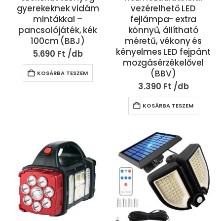
gyerekeknek vidám
vezérelhető LED
mintákkal –
fejlámpa- extra
pancsolójáték, kék
könnyű, állítható
100cm (BBJ)
méretű, vékony és
kényelmes LED fejpánt
5.690
Ft
mozgásérzékelővel
(BBV)
KOSÁRBA TESZEM
3.390
Ft
KOSÁRBA TESZEM