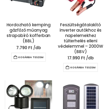
Hordozható kemping
Feszültségátalakító
gázfőző műanyag
inverter autókhoz és
strapabíró kofferban
napelemekhez
(BBL)
túlterhelés elleni
védelemmel – 2000W
7.790
Ft
(BBV)
17.990
Ft
KOSÁRBA TESZEM
KOSÁRBA TESZEM