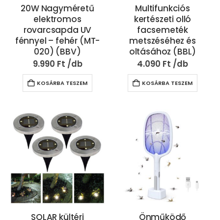
20W Nagyméretű
Multifunkciós
elektromos
kertészeti olló
rovarcsapda UV
facsemeték
fénnyel – fehér (MT-
metszéséhez és
020) (BBV)
oltásához (BBL)
9.990
Ft
4.090
Ft
KOSÁRBA TESZEM
KOSÁRBA TESZEM
SOLAR kültéri
Önműködő