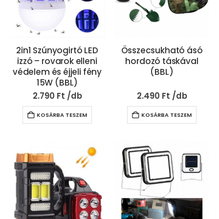
2in1 Szúnyogirtó LED
Összecsukható ásó
izzó – rovarok elleni
hordozó táskával
védelem és éjjeli fény
(BBL)
15W (BBL)
2.790
Ft
2.490
Ft
KOSÁRBA TESZEM
KOSÁRBA TESZEM