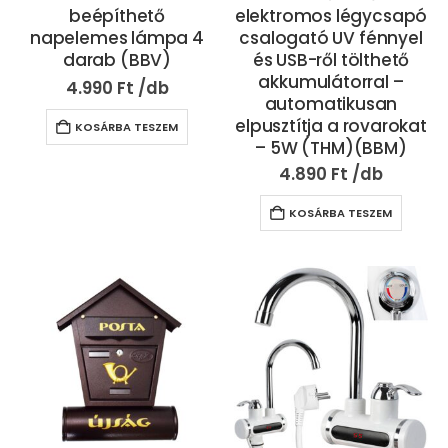
beépíthető
elektromos légycsapó
napelemes lámpa 4
csalogató UV fénnyel
darab (BBV)
és USB-ről tölthető
akkumulátorral –
4.990
Ft
automatikusan
elpusztítja a rovarokat
KOSÁRBA TESZEM
– 5W (THM)(BBM)
4.890
Ft
KOSÁRBA TESZEM