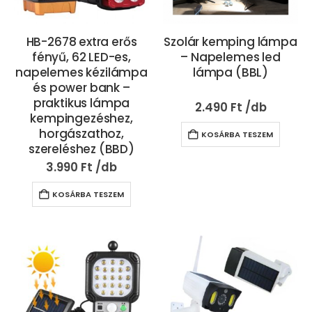
HB-2678 extra erős
Szolár kemping lámpa
fényű, 62 LED-es,
– Napelemes led
napelemes kézilámpa
lámpa (BBL)
és power bank –
praktikus lámpa
2.490
Ft
kempingezéshez,
horgászathoz,
KOSÁRBA TESZEM
szereléshez (BBD)
3.990
Ft
KOSÁRBA TESZEM