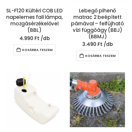
SL-F120 Kültéri COB LED
Lebegő pihenő
napelemes fali lámpa,
matrac 2 beépített
mozgásérzékelővel
párnával – felfújható
(BBL)
vízi függőágy (BBJ)
(BBMJ)
4.990
Ft
3.490
Ft
KOSÁRBA TESZEM
KOSÁRBA TESZEM