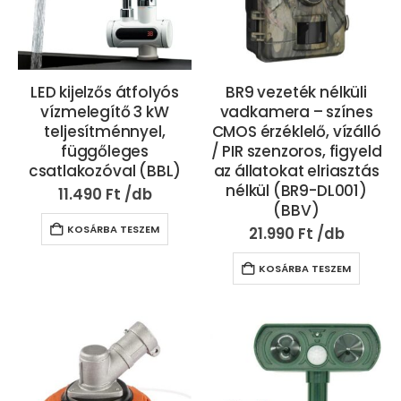
LED kijelzős átfolyós
BR9 vezeték nélküli
vízmelegítő 3 kW
vadkamera – színes
teljesítménnyel,
CMOS érzéklelő, vízálló
függőleges
/ PIR szenzoros, figyeld
csatlakozóval (BBL)
az állatokat elriasztás
nélkül (BR9-DL001)
11.490
Ft
(BBV)
KOSÁRBA TESZEM
21.990
Ft
KOSÁRBA TESZEM