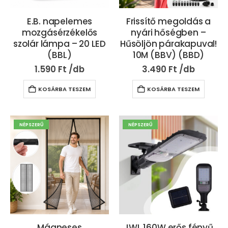
E.B. napelemes
Frissítő megoldás a
mozgásérzékelős
nyári hőségben –
szolár lámpa – 20 LED
Hűsöljön párakapuval!
(BBL)
10M (BBV) (BBD)
1.590
Ft
3.490
Ft
KOSÁRBA TESZEM
KOSÁRBA TESZEM
NÉPSZERŰ
NÉPSZERŰ
Mágneses
JWL 160W erős fényű