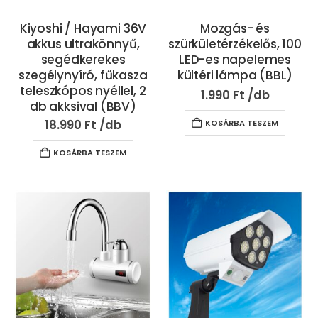
Kiyoshi / Hayami 36V
Mozgás- és
akkus ultrakönnyű,
szürkületérzékelős, 100
segédkerekes
LED-es napelemes
szegélynyíró, fűkasza
kültéri lámpa (BBL)
teleszkópos nyéllel, 2
1.990
Ft
db akksival (BBV)
18.990
Ft
KOSÁRBA TESZEM
KOSÁRBA TESZEM