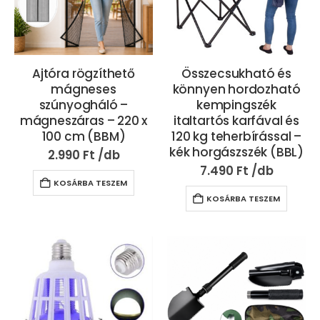
Ajtóra rögzíthető
Összecsukható és
mágneses
könnyen hordozható
szúnyogháló –
kempingszék
mágneszáras – 220 x
italtartós karfával és
100 cm (BBM)
120 kg teherbírással –
kék horgászszék (BBL)
2.990
Ft
7.490
Ft
KOSÁRBA TESZEM
KOSÁRBA TESZEM