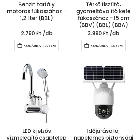
Benzin tartály
Térkő tisztító,
motoros fűkaszához –
gyomeltávolító kefe
1,2 liter (BBL)
fűkaszához – 15 cm
(BBV) (BBL) (BBA)
2.790
Ft
3.990
Ft
KOSÁRBA TESZEM
KOSÁRBA TESZEM
LED kijelzős
Időjárásálló,
vízmelegítő csaptelep
napelemes biztonsági