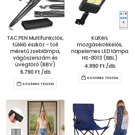
TAC PEN Multifunkciós,
Kültéri,
túlélő eszköz – toll
mozgásérzékelős,
méretű zseblámpa,
napelemes LED lámpa
vágószerszám és
HS-8013 (BBL)
üvegtörő (BBV)
4.990
Ft
6.790
Ft
KOSÁRBA TESZEM
KOSÁRBA TESZEM