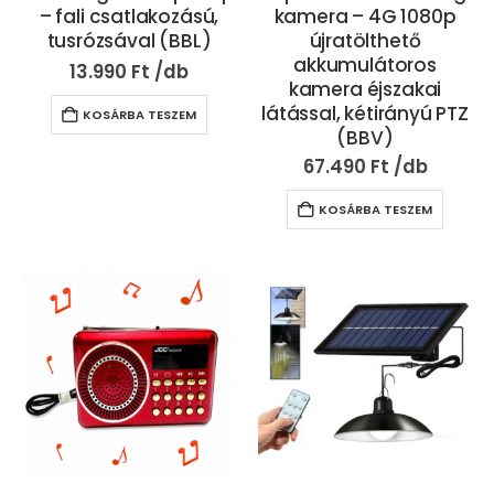
– fali csatlakozású,
kamera – 4G 1080p
tusrózsával (BBL)
újratölthető
akkumulátoros
13.990
Ft
kamera éjszakai
látással, kétirányú PTZ
KOSÁRBA TESZEM
(BBV)
67.490
Ft
KOSÁRBA TESZEM