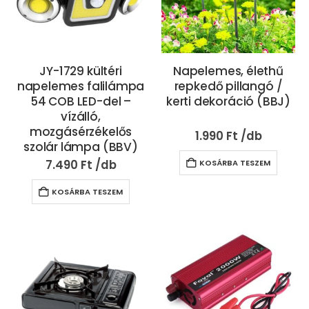
JY-1729 kültéri
Napelemes, élethű
napelemes falilámpa
repkedő pillangó /
54 COB LED-del –
kerti dekoráció (BBJ)
vízálló,
mozgásérzékelős
1.990
Ft
szolár lámpa (BBV)
7.490
Ft
KOSÁRBA TESZEM
KOSÁRBA TESZEM