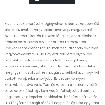
Ezzel a vadkamerával megfigyelheti a környezetében élő
állatokat, anélkül, hogy elriasztaná vagy megzavarná
őket. A kamera kettős funkciót lát el; egyrészt alkalmas
szórakozásra, hiszen ezzel az állatok természetes
viselkedésének lehet tanúja, másrészt azonban alkalmas
vagyonvédelemre is. Ha úgy érzi, területén olyan vad
ólálkodik, amely rendszeresen feltúrja kertjét vagy
letapossa növényeit, akkor a vadkamera alkalmas lehet
megfigyelni az állatot és mozgását, például azt, hogy hol
szökött be éjszaka a kertjébe. Ez ezután könnyen
kiküszöbölhetővé válik. Természetesen a kamera vízálló
és vezeték nélküli, így könnyedén felhelyezheti bárhova.
Rögzíthet vele képeket és videókat, beépített infravörös
LED fényforrásai segítségével nappal és éjszaka egyaránt