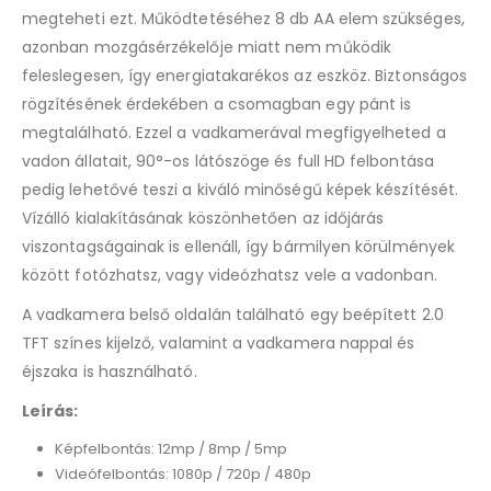
megteheti ezt. Működtetéséhez 8 db AA elem szükséges,
azonban mozgásérzékelője miatt nem működik
feleslegesen, így energiatakarékos az eszköz. Biztonságos
rögzítésének érdekében a csomagban egy pánt is
megtalálható. Ezzel a vadkamerával megfigyelheted a
vadon állatait, 90°-os látószöge és full HD felbontása
pedig lehetővé teszi a kiváló minőségű képek készítését.
Vízálló kialakításának köszönhetően az időjárás
viszontagságainak is ellenáll, így bármilyen körülmények
között fotózhatsz, vagy videózhatsz vele a vadonban.
A vadkamera belső oldalán található egy beépített 2.0
TFT színes kijelző, valamint a vadkamera nappal és
éjszaka is használható.
Leírás:
Képfelbontás: 12mp / 8mp / 5mp
Videófelbontás: 1080p / 720p / 480p