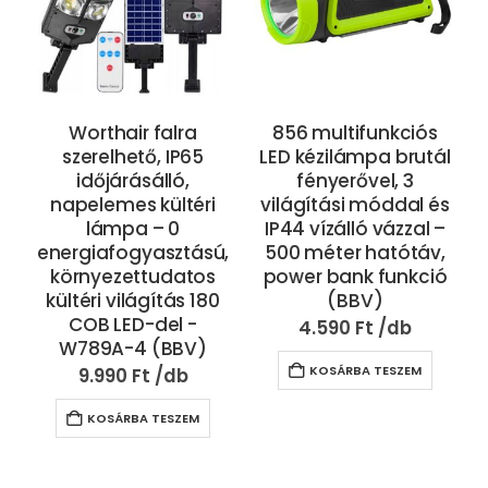
Worthair falra
856 multifunkciós
szerelhető, IP65
LED kézilámpa brutál
n
időjárásálló,
fényerővel, 3
napelemes kültéri
világítási móddal és
lámpa – 0
IP44 vízálló vázzal –
energiafogyasztású,
500 méter hatótáv,
környezettudatos
power bank funkció
kültéri világítás 180
(BBV)
COB LED-del -
4.590
Ft
W789A-4 (BBV)
KOSÁRBA TESZEM
9.990
Ft
KOSÁRBA TESZEM