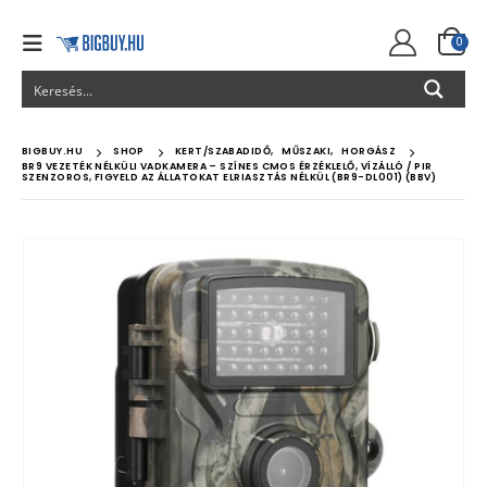
0
BIGBUY.HU
SHOP
KERT/SZABADIDŐ
,
MŰSZAKI
,
HORGÁSZ
BR9 VEZETÉK NÉLKÜLI VADKAMERA – SZÍNES CMOS ÉRZÉKLELŐ, VÍZÁLLÓ / PIR
SZENZOROS, FIGYELD AZ ÁLLATOKAT ELRIASZTÁS NÉLKÜL (BR9-DL001) (BBV)