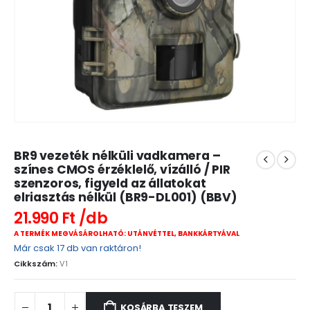
BR9 vezeték nélküli vadkamera –
színes CMOS érzéklelő, vízálló / PIR
szenzoros, figyeld az állatokat
elriasztás nélkül (BR9-DL001) (BBV)
21.990
Ft
A TERMÉK MEGVÁSÁROLHATÓ: UTÁNVÉTTEL, BANKKÁRTYÁVAL
Már csak 17 db van raktáron!
Cikkszám:
V1
KOSÁRBA TESZEM