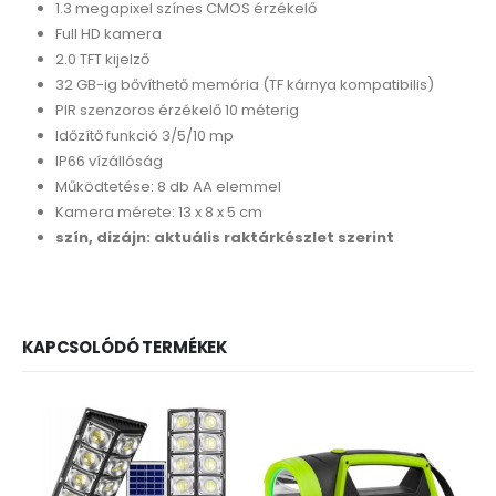
1.3 megapixel színes CMOS érzékelő
Full HD kamera
2.0 TFT kijelző
32 GB-ig bővíthető memória (TF kárnya kompatibilis)
PIR szenzoros érzékelő 10 méterig
Időzítő funkció 3/5/10 mp
IP66 vízállóság
Működtetése: 8 db AA elemmel
Kamera mérete: 13 x 8 x 5 cm
szín, dizájn: aktuális raktárkészlet szerint
KAPCSOLÓDÓ TERMÉKEK