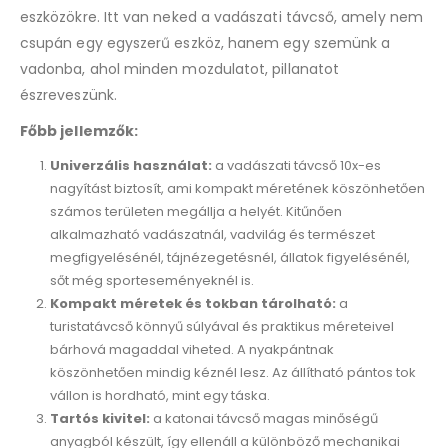
eszközökre. Itt van neked a vadászati távcső, amely nem
csupán egy egyszerű eszköz, hanem egy szemünk a
vadonba, ahol minden mozdulatot, pillanatot
észreveszünk.
Főbb jellemzők:
Univerzális használat:
a vadászati távcső 10x-es
nagyítást biztosít, ami kompakt méretének köszönhetően
számos területen megállja a helyét. Kitűnően
alkalmazható vadászatnál, vadvilág és természet
megfigyelésénél, tájnézegetésnél, állatok figyelésénél,
sőt még sporteseményeknél is.
Kompakt méretek és tokban tárolható:
a
turistatávcső könnyű súlyával és praktikus méreteivel
bárhová magaddal viheted. A nyakpántnak
köszönhetően mindig kéznél lesz. Az állítható pántos tok
vállon is hordható, mint egy táska.
Tartós kivitel:
a katonai távcső magas minőségű
anyagból készült, így ellenáll a különböző mechanikai