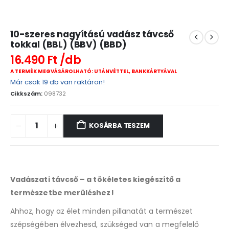
10-szeres nagyítású vadász távcső
tokkal (BBL) (BBV) (BBD)
16.490
Ft
A TERMÉK MEGVÁSÁROLHATÓ: UTÁNVÉTTEL, BANKKÁRTYÁVAL
Már csak 19 db van raktáron!
Cikkszám:
098732
KOSÁRBA TESZEM
Vadászati távcső – a tökéletes kiegészítő a
természetbe merüléshez!
Ahhoz, hogy az élet minden pillanatát a természet
szépségében élvezhesd, szükséged van a megfelelő