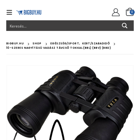
0
BIGBUY.HU
SHOP
EGÉSZSÉG/SPORT
,
KERT/SZABADIDŐ
10-SZERES NAGYÍTÁSÚ VADÁSZ TÁVCSŐ TOKKAL (BBL) (BBV) (BBD)