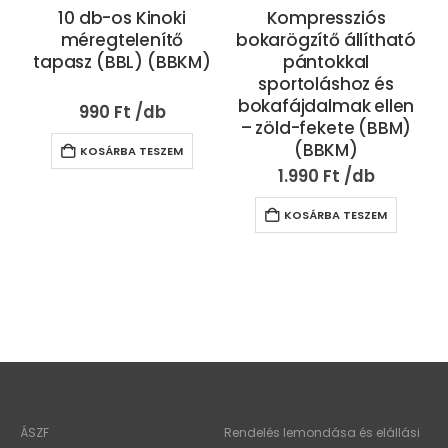
10 db-os Kinoki
Kompressziós
méregtelenítő
bokarögzítő állítható
tapasz (BBL) (BBKM)
pántokkal
sportoláshoz és
bokafájdalmak ellen
990
Ft
– zöld-fekete (BBM)
(BBKM)
KOSÁRBA TESZEM
1.990
Ft
KOSÁRBA TESZEM
ÁSZF
Rendelés lemondása és elállási