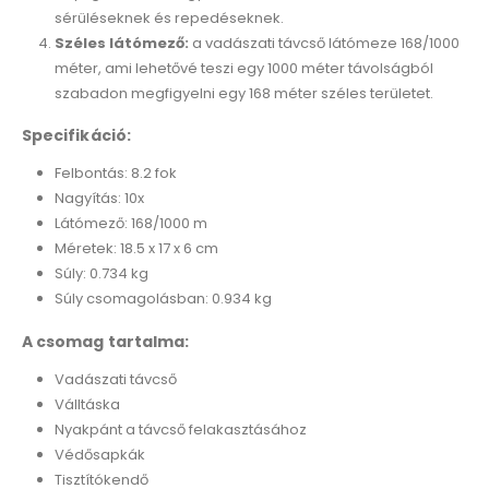
sérüléseknek és repedéseknek.
Széles látómező:
a vadászati távcső látómeze 168/1000
méter, ami lehetővé teszi egy 1000 méter távolságból
szabadon megfigyelni egy 168 méter széles területet.
Specifikáció:
Felbontás: 8.2 fok
Nagyítás: 10x
Látómező: 168/1000 m
Méretek: 18.5 x 17 x 6 cm
Súly: 0.734 kg
Súly csomagolásban: 0.934 kg
A csomag tartalma:
Vadászati távcső
Válltáska
Nyakpánt a távcső felakasztásához
Védősapkák
Tisztítókendő