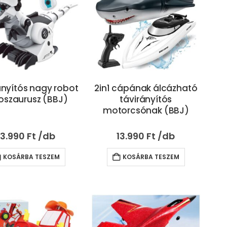
ányítós nagy robot
2in1 cápának álcázható
oszaurusz (BBJ)
távirányítós
motorcsónak (BBJ)
13.990
Ft
13.990
Ft
KOSÁRBA TESZEM
KOSÁRBA TESZEM