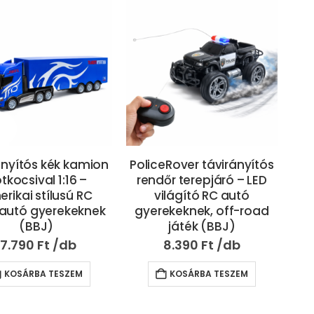
ányítós kék kamion
PoliceRover távirányítós
tkocsival 1:16 –
rendőr terepjáró – LED
rikai stílusú RC
világító RC autó
autó gyerekeknek
gyerekeknek, off-road
(BBJ)
játék (BBJ)
17.790
Ft
8.390
Ft
KOSÁRBA TESZEM
KOSÁRBA TESZEM