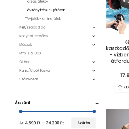
Társasjátékok
Távirányítós/RC játékok
TV-játék - online játék
Kert/szabadidő
Konyhai termékek
K
Műszaki
kaszkadő
MYSTERY BOX
– vízben
átfordu
Otthon
Ruha/Cipő/Táska
17.
Szórakozás
KO
Árszűrő
Ár:
4.590 Ft
—
34.290 Ft
Szűrés
Min
Max