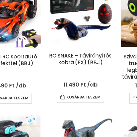
RC SNAKE – Távirányítós
 RC sportautó
Sziv
kobra (FX) (BBJ)
ffekttel (BBJ)
tru
leg
távir
11.490
Ft
490
Ft
KOSÁRBA TESZEM
SÁRBA TESZEM