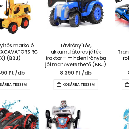
yítós markoló
Távirányítós,
 EXCAVATORS RC
akkumulátoros játék
Tran
FX) (BBJ)
traktor – minden irányba
ro
jól manőverezhető (BBJ)
490
Ft
8.390
Ft
SÁRBA TESZEM
KOSÁRBA TESZEM