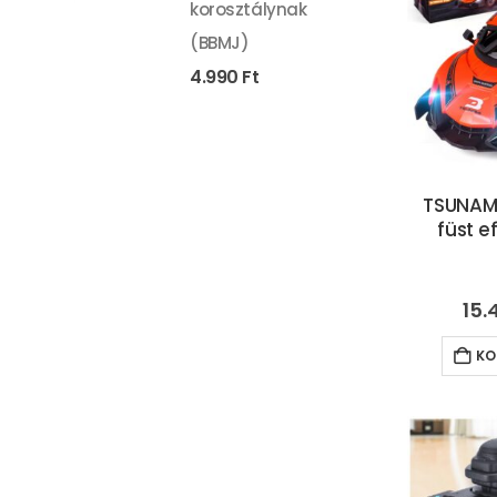
korosztálynak
(BBMJ)
4.990
Ft
TSUNAMI
füst e
15.
KO