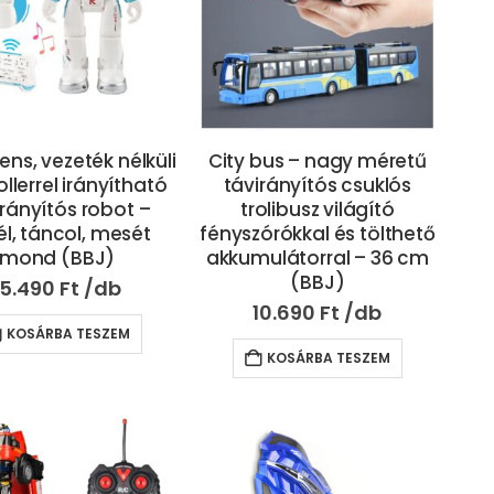
gens, vezeték nélküli
City bus – nagy méretű
llerrel irányítható
távirányítós csuklós
irányítós robot –
trolibusz világító
él, táncol, mesét
fényszórókkal és tölthető
mond (BBJ)
akkumulátorral – 36 cm
(BBJ)
15.490
Ft
10.690
Ft
KOSÁRBA TESZEM
KOSÁRBA TESZEM