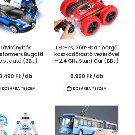
Távirányítós
LED-es, 360°-ban pörgő
sformers Bugatti
kaszkadőrautó vezérlővel
bot autó (BBJ)
– 2,4 GHz Stunt Car (BBJ)
8.490
Ft
8.990
Ft
KOSÁRBA TESZEM
KOSÁRBA TESZEM