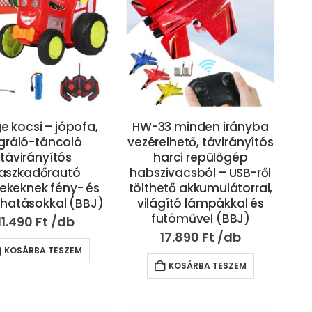
e kocsi – jópofa,
HW-33 minden irányba
gráló-táncoló
vezérelhető, távirányítós
távirányítós
harci repülőgép
aszkadőrautó
habszivacsból – USB-ről
ekeknek fény- és
tölthető akkumulátorral,
hatásokkal (BBJ)
világító lámpákkal és
futóművel (BBJ)
11.490
Ft
17.890
Ft
KOSÁRBA TESZEM
KOSÁRBA TESZEM