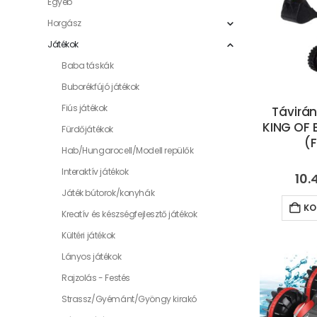
Egyéb
Horgász
Játékok
Baba táskák
Buborékfújó játékok
Fiús játékok
Távirán
KING OF
Fürdőjátékok
(
Hab/Hungarocell/Modell repülők
Interaktív játékok
10.
Játék bútorok/konyhák
KO
Kreatív és készségfejlesztő játékok
Kültéri játékok
Lányos játékok
Rajzolás - Festés
Strassz/Gyémánt/Gyöngy kirakó