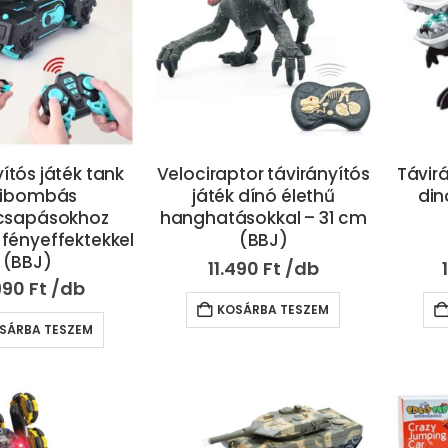
ítós játék tank
Velociraptor távirányítós
Távir
zibombás
játék dínó élethű
din
csapásokhoz
hanghatásokkal – 31 cm
 fényeffektekkel
(BBJ)
(BBJ)
11.490
Ft
990
Ft
KOSÁRBA TESZEM
SÁRBA TESZEM