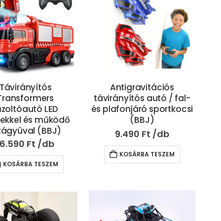
Távirányítós
Antigravitációs
Transformers
távirányítós autó / fal-
űzoltóautó LED
és plafonjáró sportkocsi
ekkel és működő
(BBJ)
zágyúval (BBJ)
9.490
Ft
16.590
Ft
KOSÁRBA TESZEM
KOSÁRBA TESZEM