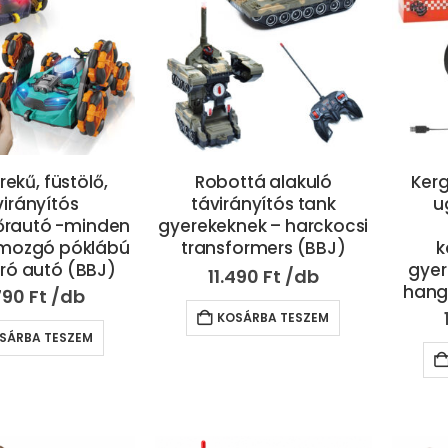
rekű, füstölő,
Robottá alakuló
Kerg
virányítós
távirányítós tank
u
őrautó -minden
gyerekeknek – harckocsi
 mozgó póklábú
transformers (BBJ)
k
áró autó (BBJ)
gyer
11.490
Ft
hang
790
Ft
KOSÁRBA TESZEM
SÁRBA TESZEM