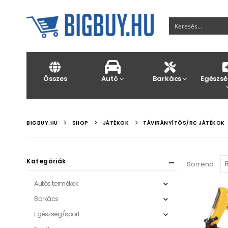
Összes
Autó
Barkács
Egészsé
BIGBUY.HU
SHOP
JÁTÉKOK
TÁVIRÁNYÍTÓS/RC JÁTÉKOK
Kategóriák
Sorrend:
Autós termékek
Barkács
Egészség/sport