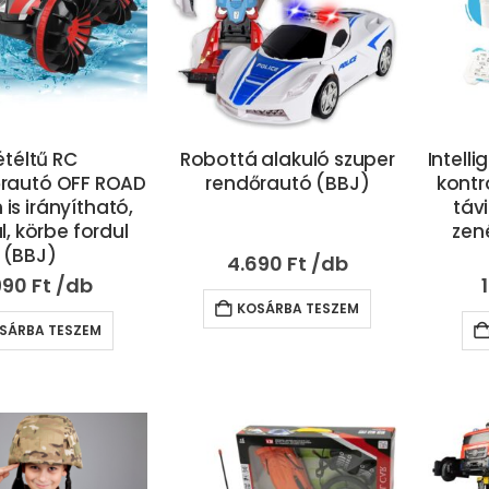
étéltű RC
Robottá alakuló szuper
Intelli
rautó OFF ROAD
rendőrautó (BBJ)
kontro
 is irányítható,
táv
l, körbe fordul
zen
(BBJ)
4.690
Ft
990
Ft
KOSÁRBA TESZEM
SÁRBA TESZEM