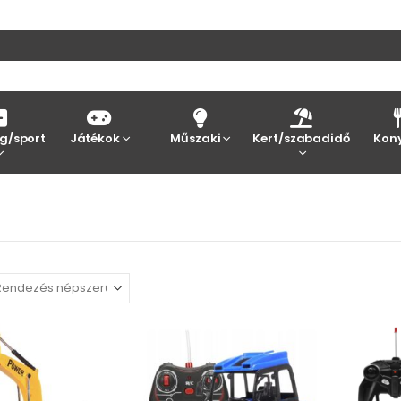
g/sport
Játékok
Műszaki
Kert/szabadidő
Kon