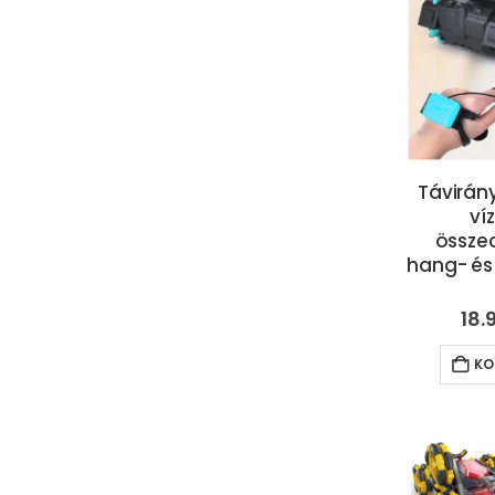
Távirány
ví
össze
hang- és
18.
KO