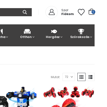
Szia!
0
Fiókom
yha
Otthon
Horgász
Szórakozás
Mutat: