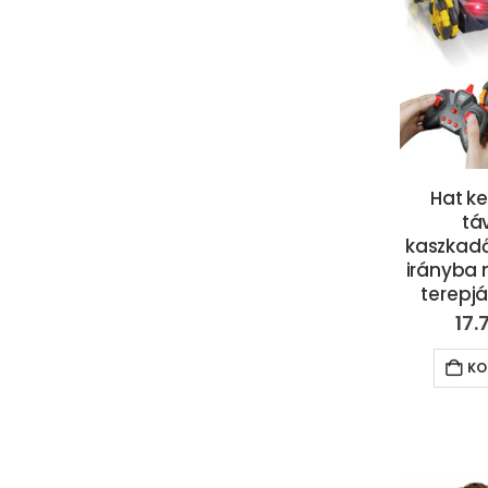
Hat ke
tá
kaszkad
irányba
terepj
17.
KO