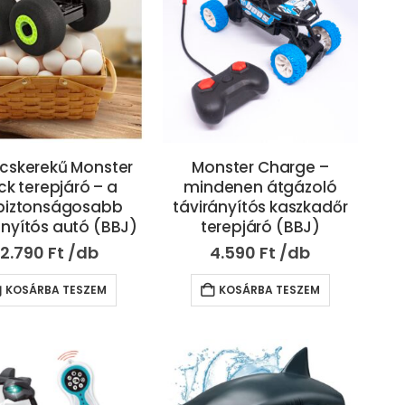
acskerekű Monster
Monster Charge –
ck terepjáró – a
mindenen átgázoló
biztonságosabb
távirányítós kaszkadőr
ányítós autó (BBJ)
terepjáró (BBJ)
12.790
Ft
4.590
Ft
KOSÁRBA TESZEM
KOSÁRBA TESZEM