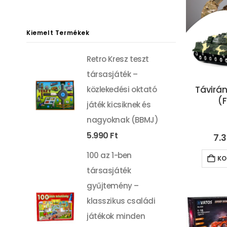
ár
ár
Kiemelt Termékek
Retro Kresz teszt
társasjáték –
Távirá
közlekedési oktató
(
játék kicsiknek és
nagyoknak (BBMJ)
5.990
Ft
7.
100 az 1-ben
KO
társasjáték
gyűjtemény –
klasszikus családi
játékok minden