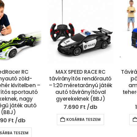
edRacer RC
MAX SPEED RACE RC
Távir
nyautó zöld-
távirányítós rendőrautó
pó
hér kivitelben –
– 1:20 méretarányú játék
ame
yítós sportautó
autó távirányítóval
teher
keknek, nagy
gyerekeknek (BBJ)
gű játék autó
7.690
Ft
(BBJ)
590
Ft
KOSÁRBA TESZEM
SÁRBA TESZEM