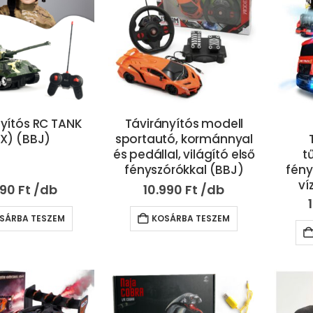
nyítós RC TANK
Távirányítós modell
FX) (BBJ)
sportautó, kormánnyal
és pedállal, világító első
t
fényszórókkal (BBJ)
fény
ví
390
Ft
10.990
Ft
SÁRBA TESZEM
KOSÁRBA TESZEM