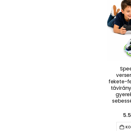
Spe
verse
fekete-fe
távirán
gyere
sebessé
5.
KO