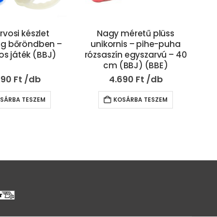
rvosi készlet
Nagy méretű plüss
g bőröndben –
unikornis – pihe-puha
os játék (BBJ)
rózsaszín egyszarvú – 40
pl
cm (BBJ) (BBE)
490
Ft
4.690
Ft
SÁRBA TESZEM
KOSÁRBA TESZEM