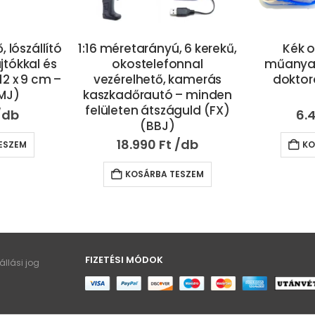
, lószállító
1:16 méretarányú, 6 kerekű,
Kék o
ajtókkal és
okostelefonnal
műanya
 12 x 9 cm –
vezérelhető, kamerás
doktor
MJ)
kaszkadőrautó – minden
felületen átszáguld (FX)
6.
(BBJ)
18.990
Ft
ESZEM
KO
KOSÁRBA TESZEM
FIZETÉSI MÓDOK
llási jog