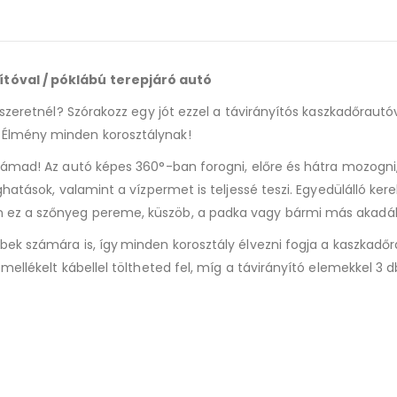
tóval / póklábú terepjáró autó
szeretnél? Szórakozz egy jót ezzel a távirányítós kaszkadőrautó
 Élmény minden korosztálynak!
 támad! Az autó képes 360°-ban forogni, előre és hátra mozogn
hatások, valamint a vízpermet is teljessé teszi. Egyedülálló ker
 ez a szőnyeg pereme, küszöb, a padka vagy bármi más akadál
bek számára is, így
minden korosztály élvezni fogja a kaszkadő
ellékelt kábellel töltheted fel, míg a távirányító elemekkel 3 