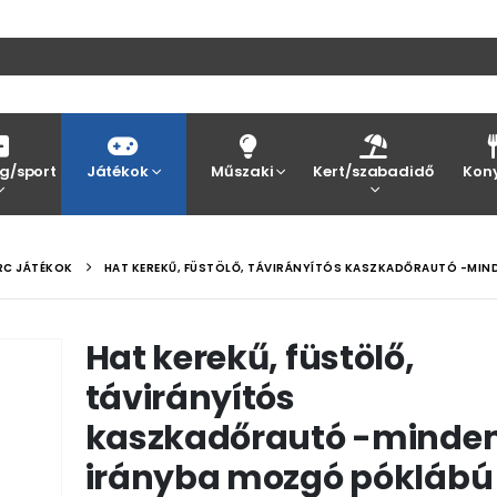
g/sport
Játékok
Műszaki
Kert/szabadidő
Kon
RC JÁTÉKOK
HAT KEREKŰ, FÜSTÖLŐ, TÁVIRÁNYÍTÓS KASZKADŐRAUTÓ -MIN
Hat kerekű, füstölő,
távirányítós
kaszkadőrautó -minde
irányba mozgó póklábú