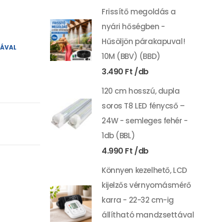
Frissítő megoldás a
nyári hőségben -
Hűsöljön párakapuval!
YÁVAL
10M (BBV) (BBD)
3.490
Ft
120 cm hosszú, dupla
soros T8 LED fénycső –
24W - semleges fehér -
1db (BBL)
4.990
Ft
Könnyen kezelhető, LCD
kijelzős vérnyomásmérő
karra - 22-32 cm-ig
állítható mandzsettával