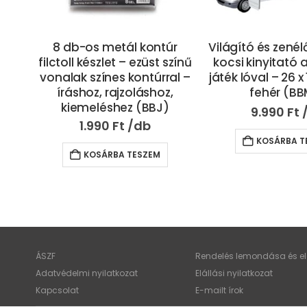
úr
8 db-os metál kontúr
Világító és zenélő
zínű
filctoll készlet – ezüst színű
kocsi kinyitató 
al –
vonalak színes kontúrral –
játék lóval – 26 x
,
íráshoz, rajzoláshoz,
fehér (BB
kiemeléshez (BBJ)
9.990
Ft
1.990
Ft
KOSÁRBA T
KOSÁRBA TESZEM
ÁSZF
Rendelés lemondása és elá
Adatvédelmi nyilatkozat
Elállási nyilatkozat
Kapcsolat
E-mailt írok