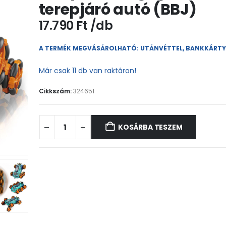
terepjáró autó (BBJ)
17.790
Ft
A TERMÉK MEGVÁSÁROLHATÓ: UTÁNVÉTTEL, BANKKÁRT
Már csak 11 db van raktáron!
Cikkszám:
324651
KOSÁRBA TESZEM