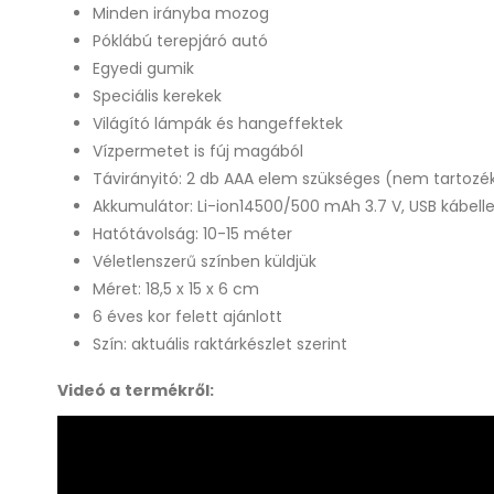
Minden irányba mozog
Póklábú terepjáró autó
Egyedi gumik
Speciális kerekek
Világító lámpák és hangeffektek
Vízpermetet is fúj magából
Távirányitó: 2 db AAA elem szükséges (nem tartozé
Akkumulátor: Li-ion14500/500 mAh 3.7 V, USB kábelle
Hatótávolság: 10-15 méter
Véletlenszerű színben küldjük
Méret: 18,5 x 15 x 6 cm
6 éves kor felett ajánlott
Szín: aktuális raktárkészlet szerint
Videó a termékről: