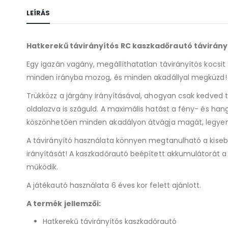
LEÍRÁS
Hatkerekű távirányítós RC kaszkadőrautó távirányí
Egy igazán vagány, megállíthatatlan távirányítós kocsit 
minden irányba mozog, és minden akadállyal megküzd!
Trükközz a járgány irányításával, ahogyan csak kedved
oldalazva is száguld. A maximális hatást a fény- és hang
köszönhetően minden akadályon átvágja magát, legyen
A távirányító használata könnyen megtanulható a kiseb
irányítását! A kaszkadőrautó beépített akkumulátorát a m
működik.
A játékautó használata 6 éves kor felett ajánlott.
A termék jellemzői:
Hatkerekű távirányítós kaszkadőrautó