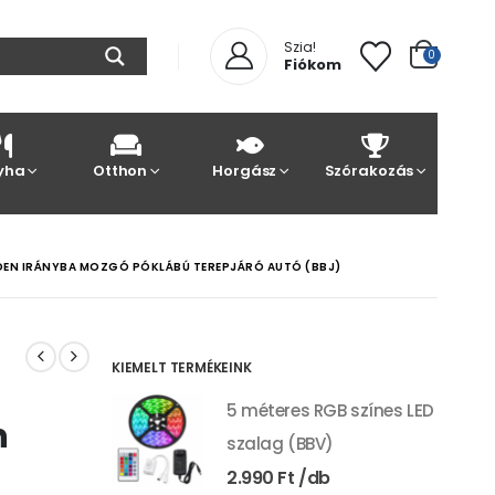
Szia!
0
Fiókom
yha
Otthon
Horgász
Szórakozás
DEN IRÁNYBA MOZGÓ PÓKLÁBÚ TEREPJÁRÓ AUTÓ (BBJ)
KIEMELT TERMÉKEINK
5 méteres RGB színes LED
n
szalag (BBV)
2.990
Ft