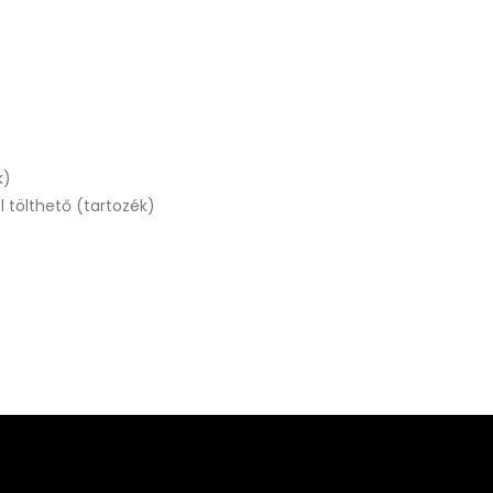
k)
l tölthető (tartozék)