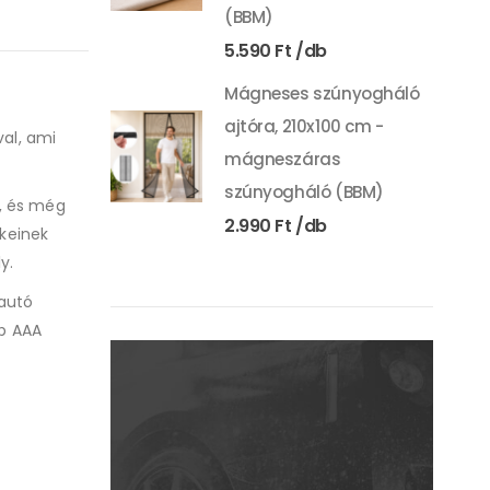
(BBM)
5.590
Ft
Mágneses szúnyogháló
ajtóra, 210x100 cm -
val, ami
mágneszáras
szúnyogháló (BBM)
i, és még
2.990
Ft
ekeinek
y.
rautó
db AAA