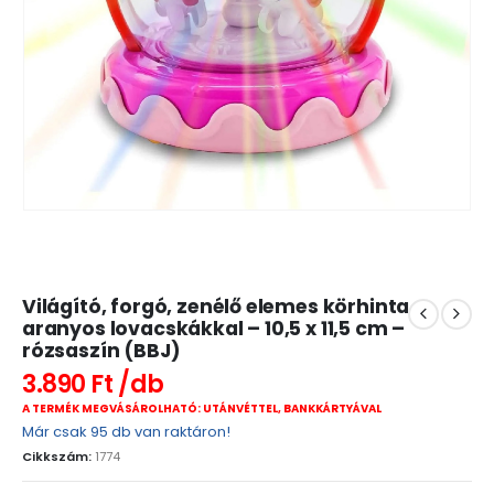
Világító, forgó, zenélő elemes körhinta
aranyos lovacskákkal – 10,5 x 11,5 cm –
rózsaszín (BBJ)
3.890
Ft
A TERMÉK MEGVÁSÁROLHATÓ: UTÁNVÉTTEL, BANKKÁRTYÁVAL
Már csak 95 db van raktáron!
Cikkszám:
1774