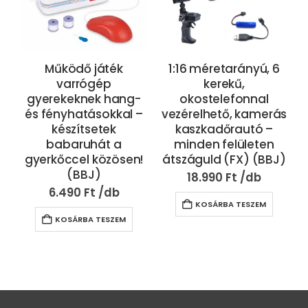
Működő játék
1:16 méretarányú, 6
varrógép
kerekű,
gyerekeknek hang-
okostelefonnal
és fényhatásokkal –
vezérelhető, kamerás
készítsetek
kaszkadőrautó –
babaruhát a
minden felületen
gyerkőccel közösen!
átszáguld (FX) (BBJ)
(BBJ)
18.990
Ft
6.490
Ft
KOSÁRBA TESZEM
KOSÁRBA TESZEM