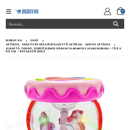
0
BIGBUY.HU
SHOP
JÁTÉKOK
,
KREATÍV ÉS KÉSZSÉGFEJLESZTŐ JÁTÉKOK
,
LÁNYOS JÁTÉKOK
VILÁGÍTÓ, FORGÓ, ZENÉLŐ ELEMES KÖRHINTA ARANYOS LOVACSKÁKKAL – 10,5 X
11,5 CM – RÓZSASZÍN (BBJ)