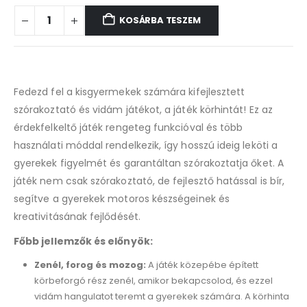
KOSÁRBA TESZEM
Fedezd fel a kisgyermekek számára kifejlesztett
szórakoztató és vidám játékot, a játék körhintát! Ez az
érdekfelkeltő játék rengeteg funkcióval és több
használati móddal rendelkezik, így hosszú ideig leköti a
gyerekek figyelmét és garantáltan szórakoztatja őket. A
játék nem csak szórakoztató, de fejlesztő hatással is bír,
segítve a gyerekek motoros készségeinek és
kreativitásának fejlődését.
Főbb jellemzők és előnyök:
Zenél, forog és mozog:
A játék közepébe épített
körbeforgó rész zenél, amikor bekapcsolod, és ezzel
vidám hangulatot teremt a gyerekek számára. A körhinta