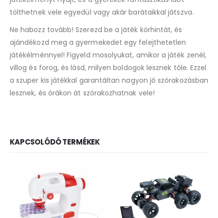
tölthetnek vele egyedül vagy akár barátaikkal játszva.
Ne habozz tovább! Szerezd be a játék körhintát, és
ajándékozd meg a gyermekedet egy felejthetetlen
játékélménnyel! Figyeld mosolyukat, amikor a játék zenél,
villog és forog, és lásd, milyen boldogok lesznek tőle. Ezzel
a szuper kis játékkal garantáltan nagyon jó szórakozásban
lesznek, és órákon át szórakozhatnak vele!
KAPCSOLÓDÓ TERMÉKEK