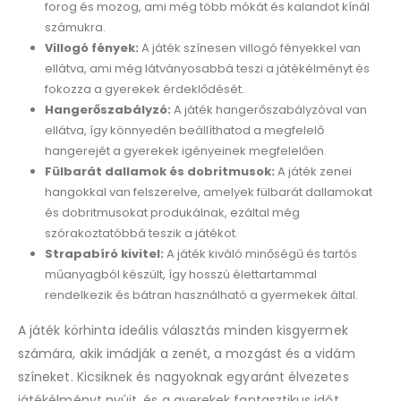
forog és mozog, ami még több mókát és kalandot kínál
számukra.
Villogó fények:
A játék színesen villogó fényekkel van
ellátva, ami még látványosabbá teszi a játékélményt és
fokozza a gyerekek érdeklődését.
Hangerőszabályzó:
A játék hangerőszabályzóval van
ellátva, így könnyedén beállíthatod a megfelelő
hangerejét a gyerekek igényeinek megfelelően.
Fülbarát dallamok és dobritmusok:
A játék zenei
hangokkal van felszerelve, amelyek fülbarát dallamokat
és dobritmusokat produkálnak, ezáltal még
szórakoztatóbbá teszik a játékot.
Strapabíró kivitel:
A játék kiváló minőségű és tartós
műanyagból készült, így hosszú élettartammal
rendelkezik és bátran használható a gyermekek által.
A játék körhinta ideális választás minden kisgyermek
számára, akik imádják a zenét, a mozgást és a vidám
színeket. Kicsiknek és nagyoknak egyaránt élvezetes
játékélményt nyújt, és a gyerekek fantasztikus időt