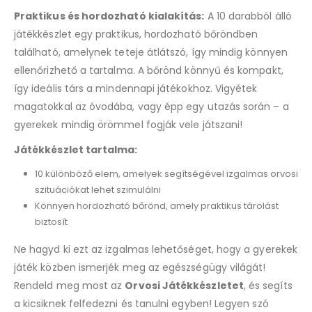
Praktikus és hordozható kialakítás:
A 10 darabból álló
játékkészlet egy praktikus, hordozható bőröndben
található, amelynek teteje átlátszó, így mindig könnyen
ellenőrizhető a tartalma. A bőrönd könnyű és kompakt,
így ideális társ a mindennapi játékokhoz. Vigyétek
magatokkal az óvodába, vagy épp egy utazás során – a
gyerekek mindig örömmel fogják vele játszani!
Játékkészlet tartalma:
10 különböző elem, amelyek segítségével izgalmas orvosi
szituációkat lehet szimulálni
Könnyen hordozható bőrönd, amely praktikus tárolást
biztosít
Ne hagyd ki ezt az izgalmas lehetőséget, hogy a gyerekek
játék közben ismerjék meg az egészségügy világát!
Rendeld meg most az
Orvosi Játékkészletet
, és segíts
a kicsiknek felfedezni és tanulni egyben! Legyen szó