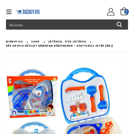
0
BIGBUY.HU
SHOP
JÁTÉKOK
,
FIÚS JÁTÉKOK
KÉK ORVOSI KÉSZLET MŰANYAG BŐRÖNDBEN – DOKTOROS JÁTÉK (BBJ)