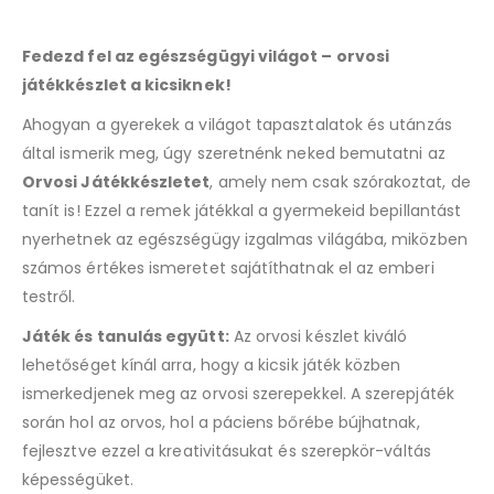
Fedezd fel az egészségügyi világot – orvosi
játékkészlet a kicsiknek!
Ahogyan a gyerekek a világot tapasztalatok és utánzás
által ismerik meg, úgy szeretnénk neked bemutatni az
Orvosi Játékkészletet
, amely nem csak szórakoztat, de
tanít is! Ezzel a remek játékkal a gyermekeid bepillantást
nyerhetnek az egészségügy izgalmas világába, miközben
számos értékes ismeretet sajátíthatnak el az emberi
testről.
Játék és tanulás együtt:
Az orvosi készlet kiváló
lehetőséget kínál arra, hogy a kicsik játék közben
ismerkedjenek meg az orvosi szerepekkel. A szerepjáték
során hol az orvos, hol a páciens bőrébe bújhatnak,
fejlesztve ezzel a kreativitásukat és szerepkör-váltás
képességüket.