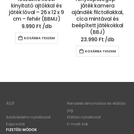
kinyitató ajtókkal és
játék kamera
játék lóval – 26 x 12 x 9
ajándék filctollakkal,
cm – fehér (BBMJ)
cica mintával és
beépített játékokkal
9.990
Ft
(BBJ)
KOSÁRBA TESZEM
23.990
Ft
KOSÁRBA TESZEM
ÁSZF
Rendelés lemondása és elállási
jog
Adatvédelmi nyilatkozat
Elállási nyilatkozat
Kapcsolat
E-mailt írok
FIZETÉSI MÓDOK