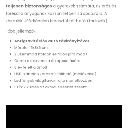
teljesen biztonságos
a gyerekek számára, az erős és
törésálló anyagának köszönhetően strapabíró is. A
készülék USB-kábelen keresztül tölthető (tartozék).
Főbb jellemzők:
Antigravitációs autó távirányítóval
Mérete: 15x8x6 cm
2 üzemmód (földön és falon járó mód)
Gomb a frekvencia átkapcsolására
8 év felett ajánlott
USB-kábelen keresztül tölthető (mellékelve)
Led fények világítanak rajta menetközben
Szín: kiküldés az aktuális készlet szerint