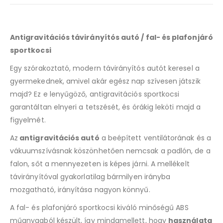
Antigravitációs távirányítós autó / fal- és plafonjáró
sportkocsi
Egy szórakoztató, modern távirányítós autót keresel a
gyermekednek, amivel akár egész nap szívesen játszik
majd? Ez e lenyűgöző, antigravitációs sportkocsi
garantáltan elnyeri a tetszését, és órákig leköti majd a
figyelmét.
Az
antigravitációs autó
a beépített ventilátorának és a
vákuumszívásnak köszönhetően nemcsak a padlón, de a
falon, sőt a mennyezeten is képes járni. A mellékelt
távirányítóval gyakorlatilag bármilyen irányba
mozgatható, irányítása nagyon könnyű.
A fal- és plafonjáró sportkocsi kiváló minőségű ABS
műanyagból készült, így mindamellett, hogy
használata