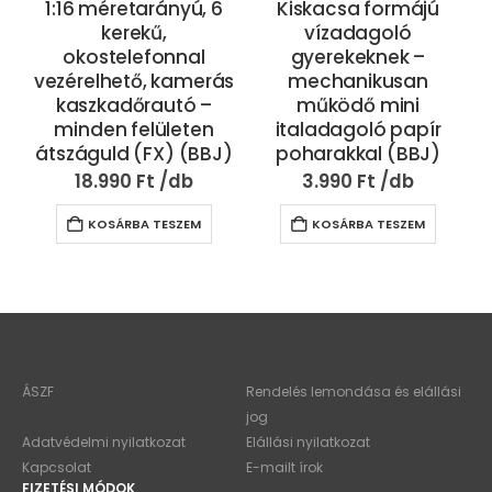
1:16 méretarányú, 6
Kiskacsa formájú
kerekű,
vízadagoló
okostelefonnal
gyerekeknek –
vezérelhető, kamerás
mechanikusan
kaszkadőrautó –
működő mini
minden felületen
italadagoló papír
átszáguld (FX) (BBJ)
poharakkal (BBJ)
18.990
Ft
3.990
Ft
KOSÁRBA TESZEM
KOSÁRBA TESZEM
ÁSZF
Rendelés lemondása és elállási
jog
Adatvédelmi nyilatkozat
Elállási nyilatkozat
Kapcsolat
E-mailt írok
FIZETÉSI MÓDOK