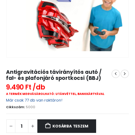
Antigravitációs távirányítós autó /
fal- és plafonjáró sportkocsi (BBJ)
9.490
Ft
A TERMÉK MEGVÁSÁROLHATÓ: UTÁNVÉTTEL, BANKKÁRTYÁVAL
Már csak 77 db van raktáron!
Cikkszám:
5000
KOSÁRBA TESZEM