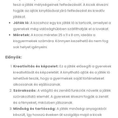
teszi a játék mélységeinek felfedezését. A kicsik élvezni
fogják az ajtók kinyitásával járó felfedezést és kreatív
játékot.
Játék ló:
A kocsihoz egy kis játék ló is tartozik, amellyel a
gyerekek még valósághűbben szállíthatják el a lovakat.
Méretek:
A kocsi méretei 25 x 11 x 8 cm, ideális a
kisgyermekek számára. Könnyen kezelhető és nem fog
sok helyet igényelni.
Előnyök:
Kreativitás és képzelet:
Ez a játék elősegíti a gyerekek
kreativitását és képzeletét. A kinyitható ajtók és a játék ló
lehetővé teszik, hogy a gyermekek saját történeteket
alkossanak és eljátsszanak.
Szórakozás:
A világító és zenélő funkciók növelik a játék
szórakoztató elemét. A gyerekek élvezni fogják a zenét
és a fényeket, miközben játszanak.
Minőség és tartósság:
A játék minőségi anyagokból
készült, így hosszú éveken át szolgálja majd a kicsik