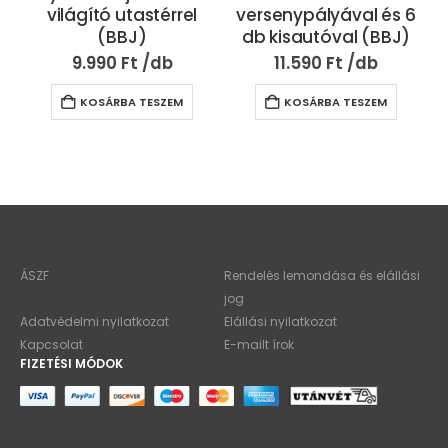
világító utastérrel
versenypályával és 6
(BBJ)
db kisautóval (BBJ)
9.990
Ft
11.590
Ft
KOSÁRBA TESZEM
KOSÁRBA TESZEM
ÁSZF
Rendelés lemondása és elállási
jog
Adatvédelmi nyilatkozat
Elállási nyilatkozat
Kapcsolat
E-mailt írok
FIZETÉSI MÓDOK