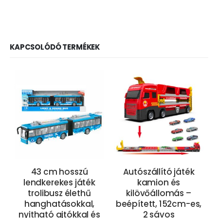
KAPCSOLÓDÓ TERMÉKEK
43 cm hosszú
Autószállító játék
lendkerekes játék
kamion és
trolibusz élethű
kilövőállomás –
hanghatásokkal,
beépített, 152cm-es,
nyitható ajtókkal és
2 sávos