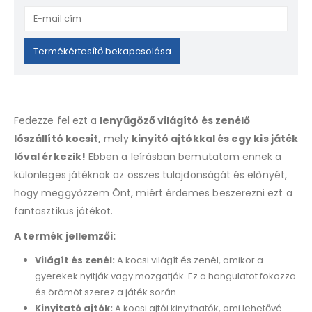
Enter
your
email
Termékértesítő bekapcsolása
address
to
join
the
Fedezze fel ezt a
lenyűgöző világító és zenélő
waitlist
lószállító kocsit,
mely
kinyitó ajtókkal és egy kis játék
for
lóval érkezik!
Ebben a leírásban bemutatom ennek a
this
product
különleges játéknak az összes tulajdonságát és előnyét,
hogy meggyőzzem Önt, miért érdemes beszerezni ezt a
fantasztikus játékot.
A termék jellemzői:
Világít és zenél:
A kocsi világít és zenél, amikor a
gyerekek nyitják vagy mozgatják. Ez a hangulatot fokozza
és örömöt szerez a játék során.
Kinyitató ajtók:
A kocsi ajtói kinyithatók, ami lehetővé