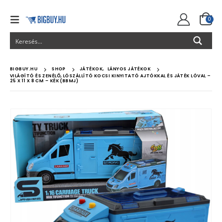
0
BIGBUY.HU
SHOP
JÁTÉKOK
,
LÁNYOS JÁTÉKOK
VILÁGÍTÓ ÉS ZENÉLŐ, LÓSZÁLLÍTÓ KOCSI KINYITATÓ AJTÓKKAL ÉS JÁTÉK LÓVAL –
25 X 11 X 8 CM – KÉK (BBMJ)