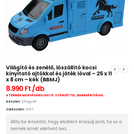
Világító és zenélő, lószállító kocsi
kinyitató ajtókkal és játék lóval – 25 x 11
x 8 cm – kék (BBMJ)
8.990
Ft
A TERMÉK MEGVÁSÁROLHATÓ: UTÁNVÉTTEL, BANKKÁRTYÁVAL
Készlet:
Elfogyott
Cikkszám:
2197
Állíts be értesítőt, hogy elsőként értesülj arról, ha ez a
termék ismét elérhető lesz.