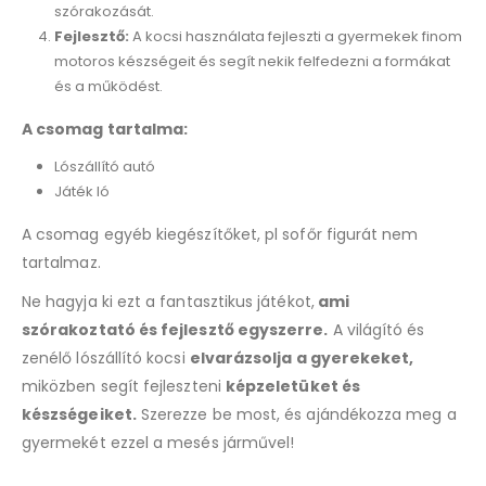
szórakozását.
Fejlesztő:
A kocsi használata fejleszti a gyermekek finom
motoros készségeit és segít nekik felfedezni a formákat
és a működést.
A csomag tartalma:
Lószállító autó
Játék ló
A csomag egyéb kiegészítőket, pl sofőr figurát nem
tartalmaz.
Ne hagyja ki ezt a fantasztikus játékot,
ami
szórakoztató és fejlesztő egyszerre.
A világító és
zenélő lószállító kocsi
elvarázsolja a gyerekeket,
miközben segít fejleszteni
képzeletüket és
készségeiket.
Szerezze be most, és ajándékozza meg a
gyermekét ezzel a mesés járművel!