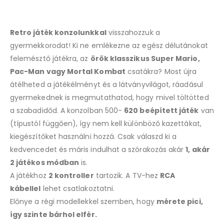
Retro játék konzolunkkal
visszahozzuk a
gyermekkorodat! Ki ne emlékezne az egész délutánokat
felemésztő játékra, az
örök klasszikus Super Mario,
Pac-Man vagy Mortal Kombat
csatákra? Most újra
átélheted a játékélményt és a látványvilágot, ráadásul
gyermekednek is megmutathatod, hogy mivel töltötted
a szabadidőd. A konzolban 500-
620 beépített játék
van
(típustól függően), így nem kell különböző kazettákat,
kiegészítőket használni hozzá. Csak válaszd ki a
kedvencedet és máris indulhat a szórakozás akár
1, akár
2 játékos módban
is.
A játékhoz
2 kontroller
tartozik. A TV-hez
RCA
kábellel
lehet csatlakoztatni.
Előnye a régi modellekkel szemben, hogy
mérete pici,
így szinte bárhol elfér.