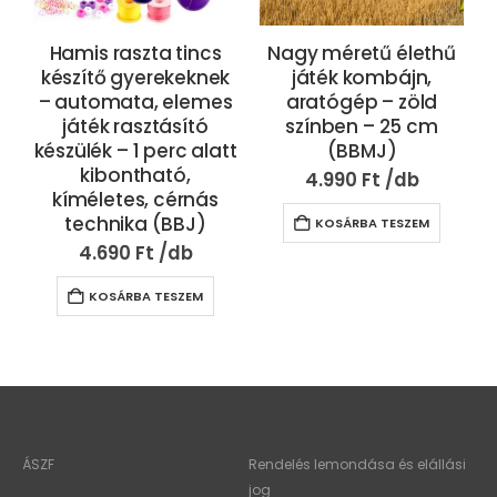
Hamis raszta tincs
Nagy méretű élethű
készítő gyerekeknek
játék kombájn,
– automata, elemes
aratógép – zöld
játék rasztásító
színben – 25 cm
készülék – 1 perc alatt
(BBMJ)
a
kibontható,
4.990
Ft
kíméletes, cérnás
technika (BBJ)
KOSÁRBA TESZEM
4.690
Ft
KOSÁRBA TESZEM
ÁSZF
Rendelés lemondása és elállási
jog