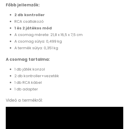
Főbb jellemzők:
2 db kontroller
RCA csatlakozó
1 és 2 játékos mód
A csomag mérete: 21,8 x 16,5 x 7,5 cm
A csomag súlya: 0,499 kg
A termék súlya: 0,351 kg
A csomag tartalma:
1 db játék konzol
2 db kontroller+vezeték
1 db RCA kábel
1 db adapter
Videó a termékről: