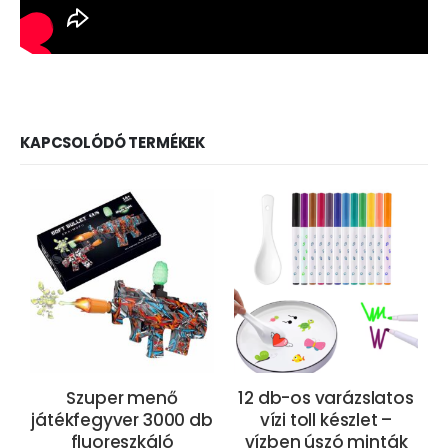
KAPCSOLÓDÓ TERMÉKEK
Szuper menő
12 db-os varázslatos
játékfegyver 3000 db
vízi toll készlet –
fluoreszkáló
vízben úszó minták