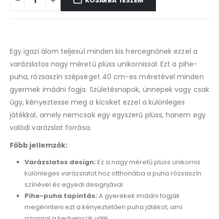
KOSÁRBA TESZEM
Egy igazi álom teljesül minden kis hercegnőnek ezzel a
varázslatos nagy méretű plüss unikornissal. Ezt a pihe-
puha, rózsaszín szépséget 40 cm-es méretével minden
gyermek imádni fogja. Születésnapok, ünnepek vagy csak
úgy, kényeztesse meg a kicsiket ezzel a különleges
játékkal, amely nemcsak egy egyszerű plüss, hanem egy
valódi varázslat forrása.
Főbb jellemzők:
Varázslatos design:
Ez a nagy méretű plüss unikornis
különleges varázslatot hoz otthonába a puha rózsaszín
színével és egyedi designjával.
Pihe-puha tapintás:
A gyerekek imádni fogják
megérinteni ezt a kényeztetően puha játékot, ami
azonnal a kedvencük válik.