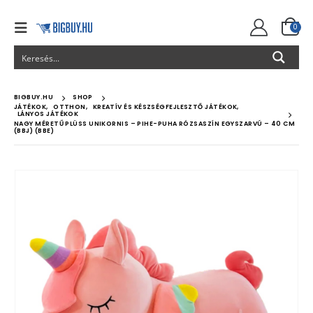
0
BIGBUY.HU
SHOP
JÁTÉKOK
,
OTTHON
,
KREATÍV ÉS KÉSZSÉGFEJLESZTŐ JÁTÉKOK
,
LÁNYOS JÁTÉKOK
NAGY MÉRETŰ PLÜSS UNIKORNIS – PIHE-PUHA RÓZSASZÍN EGYSZARVÚ – 40 CM
(BBJ) (BBE)