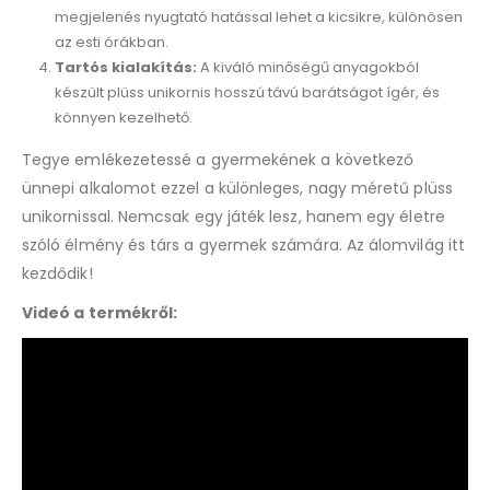
megjelenés nyugtató hatással lehet a kicsikre, különösen
az esti órákban.
Tartós kialakítás:
A kiváló minőségű anyagokból
készült plüss unikornis hosszú távú barátságot ígér, és
könnyen kezelhető.
Tegye emlékezetessé a gyermekének a következő
ünnepi alkalomot ezzel a különleges, nagy méretű plüss
unikornissal. Nemcsak egy játék lesz, hanem egy életre
szóló élmény és társ a gyermek számára. Az álomvilág itt
kezdődik!
Videó a termékről: