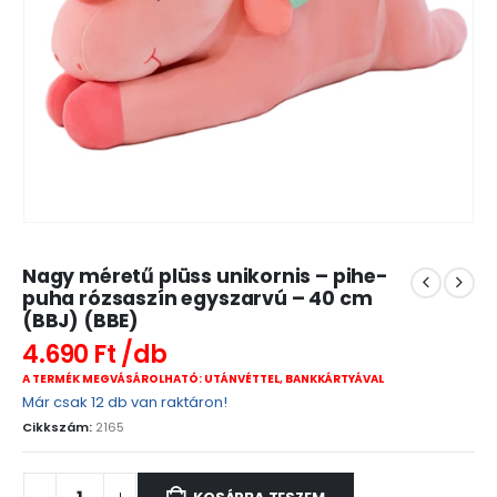
Nagy méretű plüss unikornis – pihe-
puha rózsaszín egyszarvú – 40 cm
(BBJ) (BBE)
4.690
Ft
A TERMÉK MEGVÁSÁROLHATÓ: UTÁNVÉTTEL, BANKKÁRTYÁVAL
Már csak 12 db van raktáron!
Cikkszám:
2165