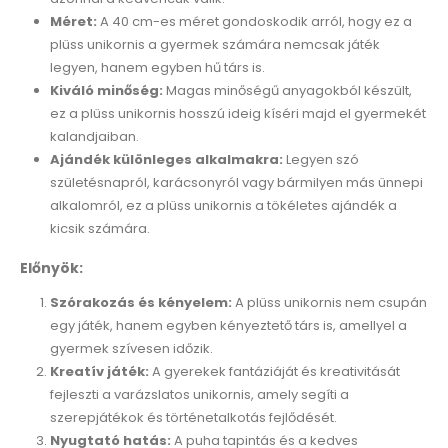
Méret:
A 40 cm-es méret gondoskodik arról, hogy ez a
plüss unikornis a gyermek számára nemcsak játék
legyen, hanem egyben hű társ is.
Kiváló minőség:
Magas minőségű anyagokból készült,
ez a plüss unikornis hosszú ideig kíséri majd el gyermekét
kalandjaiban.
Ajándék különleges alkalmakra:
Legyen szó
születésnapról, karácsonyról vagy bármilyen más ünnepi
alkalomról, ez a plüss unikornis a tökéletes ajándék a
kicsik számára.
Előnyök:
Szórakozás és kényelem:
A plüss unikornis nem csupán
egy játék, hanem egyben kényeztető társ is, amellyel a
gyermek szívesen időzik.
Kreatív játék:
A gyerekek fantáziáját és kreativitását
fejleszti a varázslatos unikornis, amely segíti a
szerepjátékok és történetalkotás fejlődését.
Nyugtató hatás:
A puha tapintás és a kedves