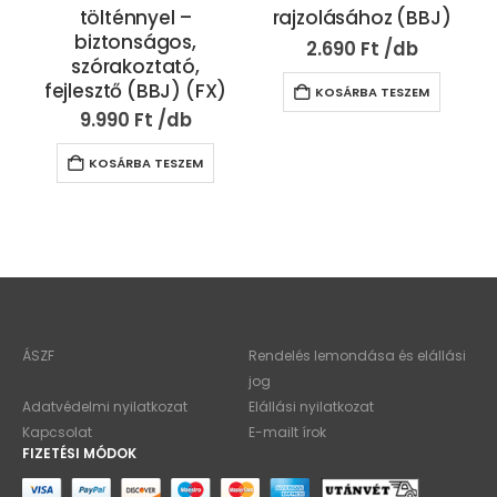
tölténnyel –
rajzolásához (BBJ)
biztonságos,
2.690
Ft
szórakoztató,
fejlesztő (BBJ) (FX)
KOSÁRBA TESZEM
9.990
Ft
KOSÁRBA TESZEM
ÁSZF
Rendelés lemondása és elállási
jog
Adatvédelmi nyilatkozat
Elállási nyilatkozat
Kapcsolat
E-mailt írok
FIZETÉSI MÓDOK