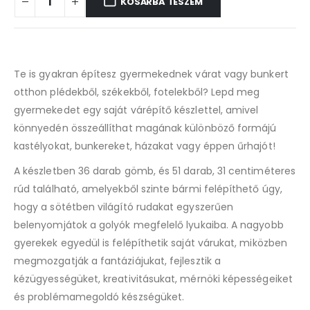
KOSÁRBA TESZEM
Te is gyakran építesz gyermekednek várat vagy bunkert
otthon plédekből, székekből, fotelekből? Lepd meg
gyermekedet egy saját várépítő készlettel, amivel
könnyedén összeállíthat magának különböző formájú
kastélyokat, bunkereket, házakat vagy éppen űrhajót!
A készletben 36 darab gömb, és 51 darab, 31 centiméteres
rúd található, amelyekből szinte bármi felépíthető úgy,
hogy a sötétben világító rudakat egyszerűen
belenyomjátok a golyók megfelelő lyukaiba. A nagyobb
gyerekek egyedül is felépíthetik saját várukat, miközben
megmozgatják a fantáziájukat, fejlesztik a
kézügyességüket, kreativitásukat, mérnöki képességeiket
és problémamegoldó készségüket.