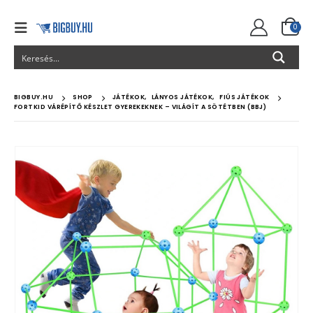
0
BIGBUY.HU
SHOP
JÁTÉKOK
,
LÁNYOS JÁTÉKOK
,
FIÚS JÁTÉKOK
FORTKID VÁRÉPÍTŐ KÉSZLET GYEREKEKNEK – VILÁGÍT A SÖTÉTBEN (BBJ)