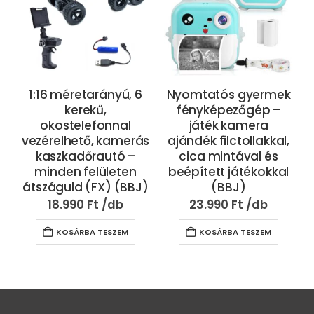
1:16 méretarányú, 6
Nyomtatós gyermek
kerekű,
fényképezőgép –
okostelefonnal
játék kamera
vezérelhető, kamerás
ajándék filctollakkal,
kaszkadőrautó –
cica mintával és
minden felületen
beépített játékokkal
átszáguld (FX) (BBJ)
(BBJ)
18.990
Ft
23.990
Ft
KOSÁRBA TESZEM
KOSÁRBA TESZEM