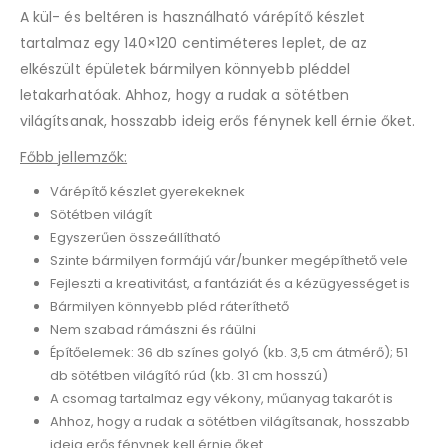
A kül- és beltéren is használható várépítő készlet
tartalmaz egy 140×120 centiméteres leplet, de az
elkészült épületek bármilyen könnyebb pléddel
letakarhatóak. Ahhoz, hogy a rudak a sötétben
világítsanak, hosszabb ideig erős fénynek kell érnie őket.
Főbb jellemzők:
Várépítő készlet gyerekeknek
Sötétben világít
Egyszerűen összeállítható
Szinte bármilyen formájú vár/bunker megépíthető vele
Fejleszti a kreativitást, a fantáziát és a kézügyességet is
Bármilyen könnyebb pléd ráteríthető
Nem szabad rámászni és ráülni
Építőelemek: 36 db színes golyó (kb. 3,5 cm átmérő); 51
db sötétben világító rúd (kb. 31 cm hosszú)
A csomag tartalmaz egy vékony, műanyag takarót is
Ahhoz, hogy a rudak a sötétben világítsanak, hosszabb
ideig erős fénynek kell érnie őket