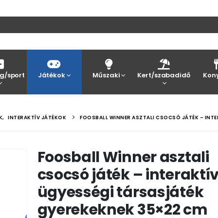
g/sport
Játékok
Műszaki
Kert/szabadidő
Kon
K
,
INTERAKTÍV JÁTÉKOK
FOOSBALL WINNER ASZTALI CSOCSÓ JÁTÉK – INTE
Foosball Winner asztali
csocsó játék – interaktí
ügyességi társasjáték
gyerekeknek 35×22 cm