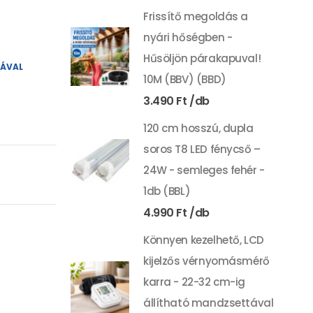
Frissítő megoldás a
nyári hőségben -
Hűsöljön párakapuval!
YÁVAL
10M (BBV) (BBD)
3.490
Ft
120 cm hosszú, dupla
soros T8 LED fénycső –
24W - semleges fehér -
1db (BBL)
4.990
Ft
Könnyen kezelhető, LCD
kijelzős vérnyomásmérő
karra - 22-32 cm-ig
állítható mandzsettával