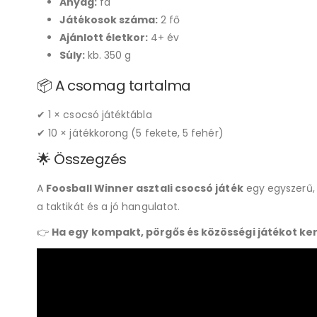
Anyag:
fa
Játékosok száma:
2 fő
Ajánlott életkor:
4+ év
Súly:
kb. 350 g
📦 A csomag tartalma
✔ 1 × csocsó játéktábla
✔ 10 × játékkorong (5 fekete, 5 fehér)
🌟 Összegzés
A
Foosball Winner asztali csocsó játék
egy egyszerű, 
a taktikát és a jó hangulatot.
👉
Ha egy kompakt, pörgős és közösségi játékot kere