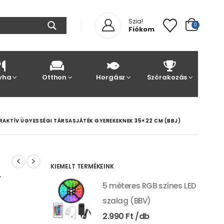
Szia!
0
Fiókom
yha
Otthon
Horgász
Szórakozás
RAKTÍV ÜGYESSÉGI TÁRSASJÁTÉK GYEREKEKNEK 35×22 CM (BBJ)
KIEMELT TERMÉKEINK
v
5 méteres RGB színes LED
szalag (BBV)
2.990
Ft