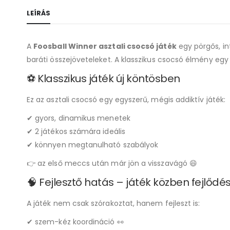
LEÍRÁS
A
Foosball Winner asztali csocsó játék
egy pörgős, in
baráti összejöveteleket. A klasszikus csocsó élmény egy 
⚽ Klasszikus játék új köntösben
Ez az asztali csocsó egy egyszerű, mégis addiktív játék:
✔ gyors, dinamikus menetek
✔ 2 játékos számára ideális
✔ könnyen megtanulható szabályok
👉 az első meccs után már jön a visszavágó 😄
🧠 Fejlesztő hatás – játék közben fejlődé
A játék nem csak szórakoztat, hanem fejleszt is:
✔ szem-kéz koordináció 👀