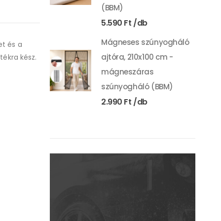
(BBM)
5.590
Ft
Mágneses szúnyogháló
et és a
ajtóra, 210x100 cm -
tékra kész.
mágneszáras
szúnyogháló (BBM)
2.990
Ft