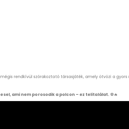
mégis rendkívül szórakoztató társasjáték, amely ötvözi a gyors 
sel, ami nem porosodik a polcon – ez telitalálat.
⚽🔥