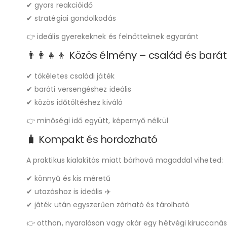
✔ gyors reakcióidő
✔ stratégiai gondolkodás
👉 ideális gyerekeknek és felnőtteknek egyaránt
👨‍👩‍👧‍👦 Közös élmény – család és bará
✔ tökéletes családi játék
✔ baráti versengéshez ideális
✔ közös időtöltéshez kiváló
👉 minőségi idő együtt, képernyő nélkül
🧳 Kompakt és hordozható
A praktikus kialakítás miatt bárhová magaddal viheted:
✔ könnyű és kis méretű
✔ utazáshoz is ideális ✈️
✔ játék után egyszerűen zárható és tárolható
👉 otthon, nyaraláson vagy akár egy hétvégi kiruccaná