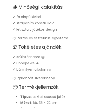
🪵 Minőségi kialakítás
✔ fa alapú kivitel
✔ strapabíró konstrukció
✔ letisztult, játékos design
👉 tartós és esztétikus egyszerre
🎁 Tökéletes ajándék
✔ születésnapra 🎂
✔ ünnepekre 🎄
✔ bármilyen alkalomra
👉 garantált sikerélmény
📦 Termékjellemzők
Típus:
asztali csocsó játék
Méret:
kb. 35 × 22 cm