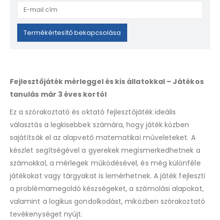
Enter
your
email
Termékértesítő bekapcsolása
address
to
join
the
Fejlesztőjáték mérleggel és kis állatokkal – Játékos
waitlist
tanulás már 3 éves kortól
for
this
Ez a szórakoztató és oktató fejlesztőjáték ideális
product
választás a legkisebbek számára, hogy játék közben
sajátítsák el az alapvető matematikai műveleteket. A
készlet segítségével a gyerekek megismerkedhetnek a
számokkal, a mérlegek működésével, és még különféle
játékokat vagy tárgyakat is lemérhetnek. A játék fejleszti
a problémamegoldó készségeket, a számolási alapokat,
valamint a logikus gondolkodást, miközben szórakoztató
tevékenységet nyújt.