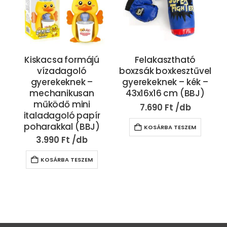
Kiskacsa formájú
Felakasztható
vízadagoló
boxzsák boxkesztűvel
gyerekeknek –
gyerekeknek – kék –
mechanikusan
43x16x16 cm (BBJ)
működő mini
7.690
Ft
italadagoló papír
poharakkal (BBJ)
KOSÁRBA TESZEM
3.990
Ft
KOSÁRBA TESZEM