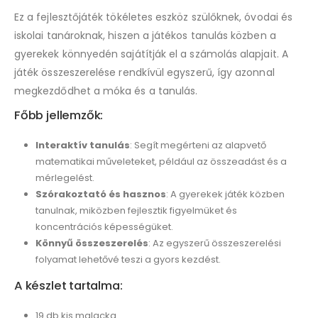
Ez a fejlesztőjáték tökéletes eszköz szülőknek, óvodai és
iskolai tanároknak, hiszen a játékos tanulás közben a
gyerekek könnyedén sajátítják el a számolás alapjait. A
játék összeszerelése rendkívül egyszerű, így azonnal
megkezdődhet a móka és a tanulás.
Főbb jellemzők:
Interaktív tanulás
: Segít megérteni az alapvető
matematikai műveleteket, például az összeadást és a
mérlegelést.
Szórakoztató és hasznos
: A gyerekek játék közben
tanulnak, miközben fejlesztik figyelmüket és
koncentrációs képességüket.
Könnyű összeszerelés
: Az egyszerű összeszerelési
folyamat lehetővé teszi a gyors kezdést.
A készlet tartalma:
19 db kis malacka