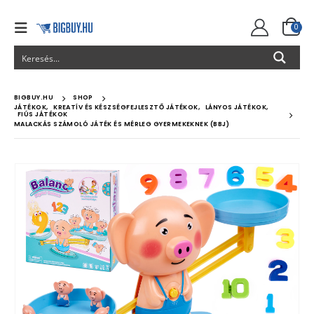
0
BIGBUY.HU
SHOP
JÁTÉKOK
,
KREATÍV ÉS KÉSZSÉGFEJLESZTŐ JÁTÉKOK
,
LÁNYOS JÁTÉKOK
,
FIÚS JÁTÉKOK
MALACKÁS SZÁMOLÓ JÁTÉK ÉS MÉRLEG GYERMEKEKNEK (BBJ)