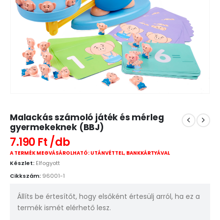
Malackás számoló játék és mérleg
gyermekeknek (BBJ)
7.190
Ft
A TERMÉK MEGVÁSÁROLHATÓ: UTÁNVÉTTEL, BANKKÁRTYÁVAL
Készlet:
Elfogyott
Cikkszám:
96001-1
Állíts be értesítőt, hogy elsőként értesülj arról, ha ez a
termék ismét elérhető lesz.