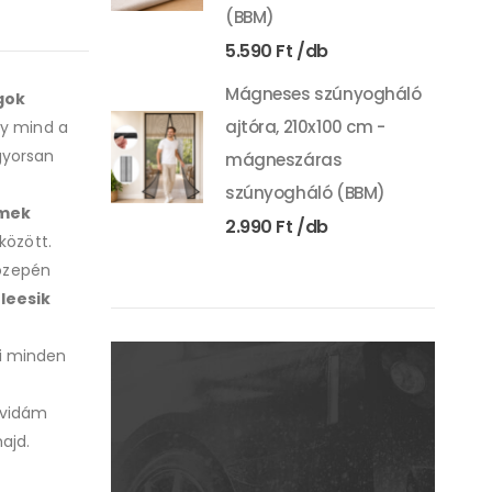
(BBM)
5.590
Ft
Mágneses szúnyogháló
gok
ajtóra, 210x100 cm -
gy mind a
yorsan
mágneszáras
szúnyogháló (BBM)
emek
2.990
Ft
között.
közepén
 leesik
i minden
 vidám
ajd.