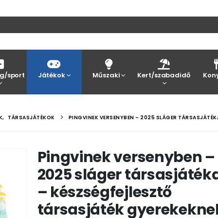
g/sport
Játékok
Műszaki
Kert/szabadidő
Kon
K
,
TÁRSASJÁTÉKOK
PINGVINEK VERSENYBEN – 2025 SLÁGER TÁRSASJÁTÉK
Pingvinek versenyben –
2025 sláger társasjáték
– készségfejlesztő
társasjáték gyerekekne