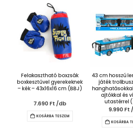
ák
43 cm hosszú lendkerekes
Magic balloons 
nek
játék trolibusz élethű
os, automatikus
BJ)
hanghatásokkal, nyitható
30 mp alatt fe
ajtókkal és világító
vízibomba sze
utastérrel (BBJ)
(BBMJ
9.990
Ft
3.390
Ft
KOSÁRBA TESZEM
KOSÁRBA T