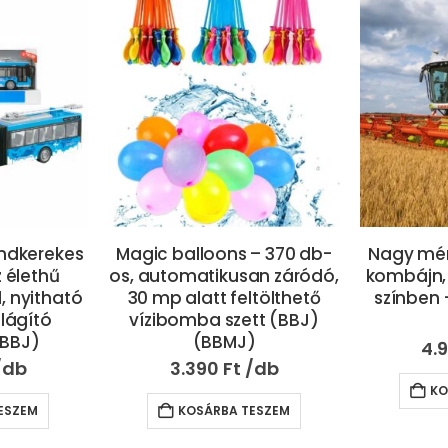
– 370 db-
Nagy méretű élethű játék
3 részes
an záródó,
kombájn, aratógép – zöld
vár alakú 
ltölthető
színben – 25 cm (BBMJ)
csillag m
tt (BBJ)
178 x
)
rózs
4.990
Ft
17.
KOSÁRBA TESZEM
ESZEM
KO