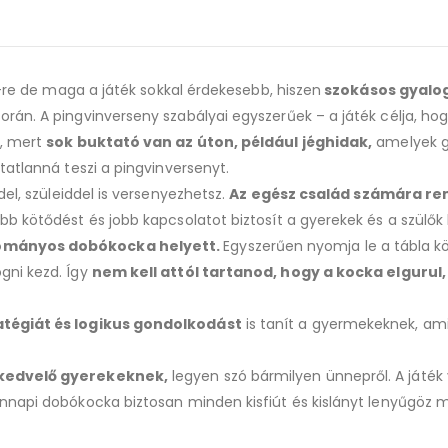
”-re de maga a játék sokkal érdekesebb, hiszen
szokásos gyalo
orán. A pingvinverseny szabályai egyszerűek – a játék célja, ho
n, mert
sok buktató van az úton, például jéghidak,
amelyek g
tatlanná teszi a pingvinversenyt.
del, szüleiddel is versenyezhetsz.
Az egész család számára r
bb kötődést és jobb kapcsolatot biztosít a gyerekek és a szülők 
ományos dobókocka helyett.
Egyszerűen nyomja le a tábla 
gni kezd. Így
nem kell attól tartanod, hogy a kocka elgurul,
atégiát és logikus gondolkodást
is tanít a gyermekeknek, am
 kedvelő gyerekeknek,
legyen szó bármilyen ünnepről. A játék
nnapi dobókocka biztosan minden kisfiút és kislányt lenyűgöz m