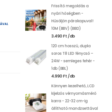
Frissítő megoldás a
nyári hőségben -
Hűsöljön párakapuval!
YÁVAL
10M (BBV) (BBD)
3.490
Ft
120 cm hosszú, dupla
soros T8 LED fénycső –
24W - semleges fehér -
1db (BBL)
4.990
Ft
Könnyen kezelhető, LCD
kijelzős vérnyomásmérő
karra - 22-32 cm-ig
állítható mandzsettával