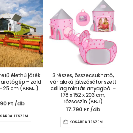
, összecsukható,
Nagy méretű plüss
játszósátor szett
unikornis – pihe-puha
fil
intás anyagból –
rózsaszín egyszarvú – 40
von
 152 x 203 cm,
cm (BBJ) (BBE)
aszín (BBJ)
4.690
Ft
790
Ft
KOSÁRBA TESZEM
SÁRBA TESZEM