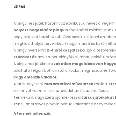
LEÍRÁS
A pingvines játék hasonlít az ikonikus „Ki nevet a végén
helyett négy vidám pingvin
fog kísérni minket utunk s
négy pingvint hazahozzuk. Óvatosnak kell lenni azonba
meghiúsíthatják terveinket. Ez izgalmassá és kiszámítha
A pingvinversenyt
2-4 játékos játssza,
így a testvéreid
szórakozás
ami szuper előnyökkel járhat, például erőse
A pingvines játéknak
szokatlan megoldása van hagy
található félgömböt, amitől a kocka megmozdul és foro
vagy elveszik valahol.
A játék egyszerű
matematikai műveletek
mellett
str
bizonnyal hasznos lesz az óvodában és az iskolában.
Termékünk nagyszerű ajándék lesz
a társasjátékokat
színei, az aranyos pingvin bábuk, valamint a nem minde
A termék jellemzői: