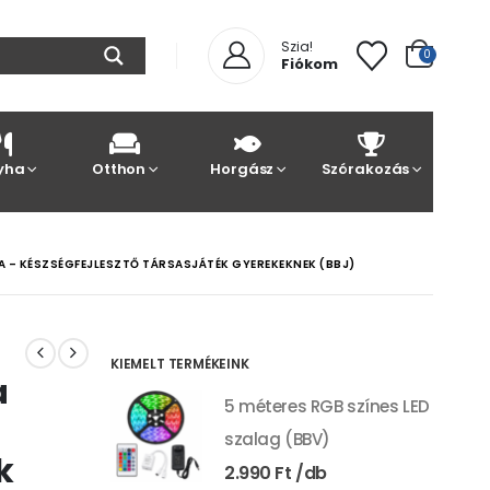
Szia!
0
Fiókom
yha
Otthon
Horgász
Szórakozás
A – KÉSZSÉGFEJLESZTŐ TÁRSASJÁTÉK GYEREKEKNEK (BBJ)
KIEMELT TERMÉKEINK
a
5 méteres RGB színes LED
szalag (BBV)
k
2.990
Ft