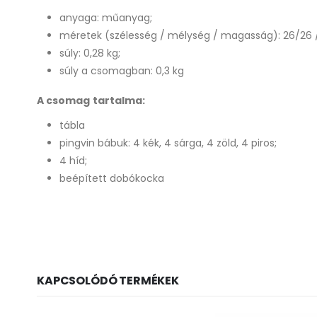
anyaga: műanyag;
méretek (szélesség / mélység / magasság): 26/26 
súly: 0,28 kg;
súly a csomagban: 0,3 kg
A csomag tartalma:
tábla
pingvin bábuk: 4 kék, 4 sárga, 4 zöld, 4 piros;
4 híd;
beépített dobókocka
KAPCSOLÓDÓ TERMÉKEK