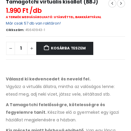
Tamagotchi virtuális kisállat (BBJ)
1.990
Ft
A TERMÉK MEGVÁSÁROLHATÓ: UTÁNVÉTTEL, BANKKÁRTYÁVAL
Már csak 57 db van raktáron!
Cikkszám:
45643943-1
KOSÁRBA TESZEM
Válaszd ki kedvencedet és neveld fel.
Vigyázz a virtuális állatra, mintha az valóságos lenne:
etesd meg, adj neki vizet, játssz vele, sétáltasd stb.
A Tamagotchi felelősségre, kötelességre és
fegyelemre tanít.
Készítse elő a gyermeket egy igazi
háziállat megjelenésére a házban.
Kis mérete miatt bárhová elvihető.
Van egy lánca,