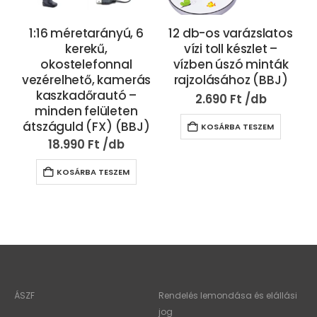
1:16 méretarányú, 6
12 db-os varázslatos
kerekű,
vízi toll készlet –
okostelefonnal
vízben úszó minták
vezérelhető, kamerás
rajzolásához (BBJ)
kaszkadőrautó –
2.690
Ft
minden felületen
átszáguld (FX) (BBJ)
KOSÁRBA TESZEM
18.990
Ft
KOSÁRBA TESZEM
ÁSZF
Rendelés lemondása és elállási
jog