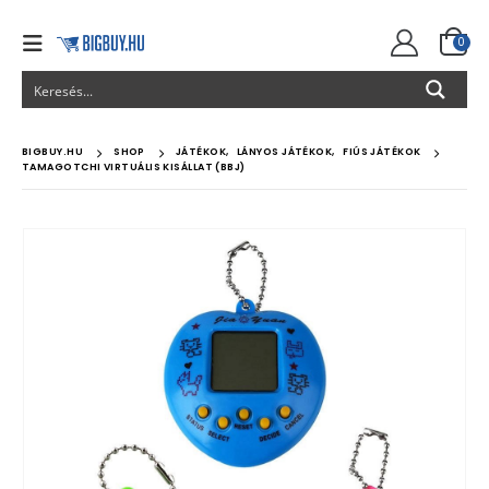
0
BIGBUY.HU
SHOP
JÁTÉKOK
,
LÁNYOS JÁTÉKOK
,
FIÚS JÁTÉKOK
TAMAGOTCHI VIRTUÁLIS KISÁLLAT (BBJ)