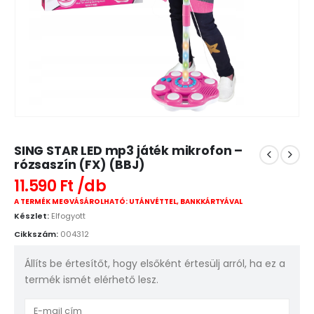
SING STAR LED mp3 játék mikrofon –
rózsaszín (FX) (BBJ)
11.590
Ft
A TERMÉK MEGVÁSÁROLHATÓ: UTÁNVÉTTEL, BANKKÁRTYÁVAL
Készlet:
Elfogyott
Cikkszám:
004312
Állíts be értesítőt, hogy elsőként értesülj arról, ha ez a
termék ismét elérhető lesz.
Enter