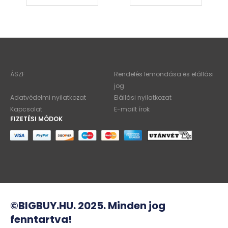
ÁSZF
Rendelés lemondása és elállási
jog
Adatvédelmi nyilatkozat
Elállási nyilatkozat
Kapcsolat
E-mailt írok
FIZETÉSI MÓDOK
©BIGBUY.HU. 2025. Minden jog
fenntartva!