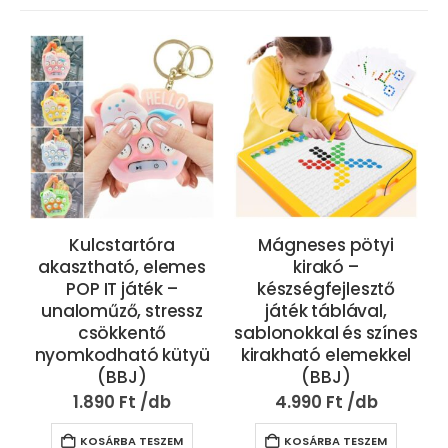
Kulcstartóra
Mágneses pötyi
akasztható, elemes
kirakó –
POP IT játék –
készségfejlesztő
unaloműző, stressz
játék táblával,
csökkentő
sablonokkal és színes
nyomkodható kütyü
kirakható elemekkel
(BBJ)
(BBJ)
1.890
Ft
4.990
Ft
KOSÁRBA TESZEM
KOSÁRBA TESZEM