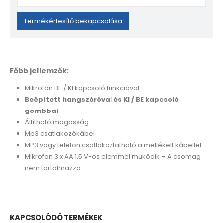
your
email
Termékértesítő bekapcsolása
address
to
join
the
Főbb jellemzők:
waitlist
for
Mikrofon BE / KI kapcsoló funkcióval
this
Beépített hangszóróval és KI / BE kapcsoló
product
gombbal
Állítható magasság
Mp3 csatlakozókábel
MP3 vagy telefon csatlakoztatható a mellékelt kábellel
Mikrofon 3 x AA 1,5 V-os elemmel működik – A csomag
nem tartalmazza
KAPCSOLÓDÓ TERMÉKEK