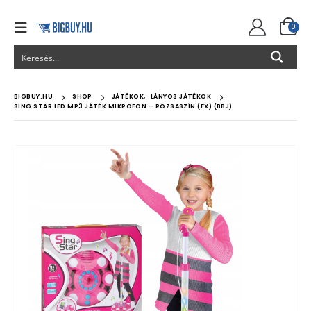
0
BIGBUY.HU
SHOP
JÁTÉKOK
,
LÁNYOS JÁTÉKOK
SING STAR LED MP3 JÁTÉK MIKROFON – RÓZSASZÍN (FX) (BBJ)