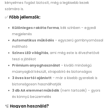
kényelmes fogást biztosít, még a legkisebb kezek
számára is.
✅
Főbb jellemzők:
Különleges rakéta forma
, kék színben – egyedi
megjelenés
Automatikus működés
– egyszerű gombnyomással
indítható
Színes LED világítás
, ami még este is élvezhetővé
teszi a játékot
Prémium anyaghasználat
– kiváló minőségű
műanyagból készült, strapabíró és biztonságos
3 éves kortól ajánlott
– már a kisebb gyerekek is
biztonságosan használhatják
3 db AA elemmel működik
(nem tartozék) – gyors
és könnyű beüzemelés
🫧
Hogyan használd?