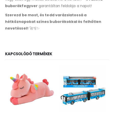
buborékfegyver
garantáltan feldobja a napot!
Szerezd be most, és tedd varázslatossá a
hétköznapokat színes buborékokkal és felhőtlen
nevetéssel!
🚀🫧✨
KAPCSOLÓDÓ TERMÉKEK