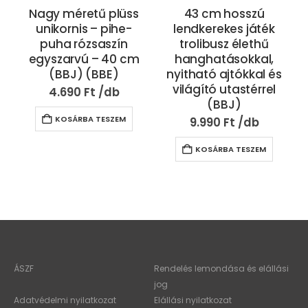
Nagy méretű plüss
43 cm hosszú
unikornis – pihe-
lendkerekes játék
puha rózsaszín
trolibusz élethű
egyszarvú – 40 cm
hanghatásokkal,
(BBJ) (BBE)
nyitható ajtókkal és
világító utastérrel
4.690
Ft
(BBJ)
KOSÁRBA TESZEM
9.990
Ft
KOSÁRBA TESZEM
ÁSZF
Rendelés lemondása és elállási
jog
Adatvédelmi nyilatkozat
Elállási nyilatkozat