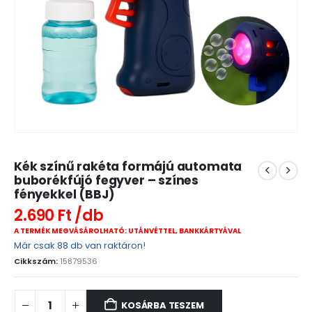
Kék színű rakéta formájú automata
buborékfújó fegyver – színes
fényekkel (BBJ)
2.690
Ft
A TERMÉK MEGVÁSÁROLHATÓ: UTÁNVÉTTEL, BANKKÁRTYÁVAL
Már csak 88 db van raktáron!
Cikkszám:
15879536
KOSÁRBA TESZEM