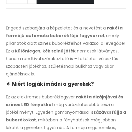
Engedd szabadjára a képzeletet és a nevetést a
rakéta
formájú automata buborékfújó fegyverrel
, amely
pillanatok alatt színes buborékfelhőt varázsol a levegőbe!
Ez a
különleges, kék színű játék
nemcsak látványos,
hanem rendkívül szórakoztató is – tökéletes választás
szabadtéri játékhoz, születésnapi bulikhoz vagy akár
ajándéknak is.
🌟
Miért fogják imádni a gyerekek?
Ez az elektromos buborékfegyver
rakéta dizájnjával és
színes LED fényekkel
még varázslatosabbá teszi a
játékélményt. Egyetlen gombnyomással
százával fújja a
buborékokat
, miközben a fényhatások még jobban
lekötik a gyerekek figyelmét. A formája ergonomikus,