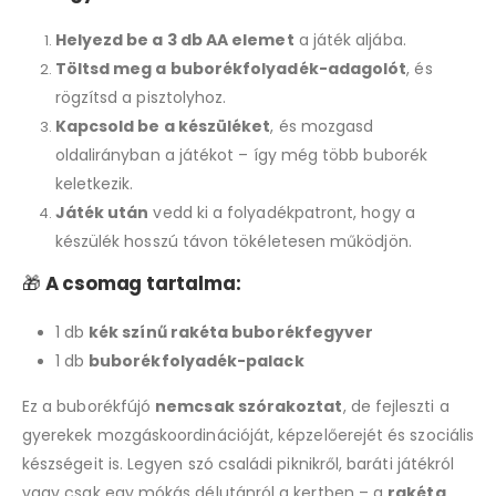
Helyezd be a 3 db AA elemet
a játék aljába.
Töltsd meg a buborékfolyadék-adagolót
, és
rögzítsd a pisztolyhoz.
Kapcsold be a készüléket
, és mozgasd
oldalirányban a játékot – így még több buborék
keletkezik.
Játék után
vedd ki a folyadékpatront, hogy a
készülék hosszú távon tökéletesen működjön.
🎁
A csomag tartalma:
1 db
kék színű rakéta buborékfegyver
1 db
buborékfolyadék-palack
Ez a buborékfújó
nemcsak szórakoztat
, de fejleszti a
gyerekek mozgáskoordinációját, képzelőerejét és szociális
készségeit is. Legyen szó családi piknikről, baráti játékról
vagy csak egy mókás délutánról a kertben – a
rakéta