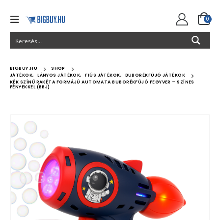
0
BIGBUY.HU
SHOP
JÁTÉKOK
,
LÁNYOS JÁTÉKOK
,
FIÚS JÁTÉKOK
,
BUBORÉKFÚJÓ JÁTÉKOK
KÉK SZÍNŰ RAKÉTA FORMÁJÚ AUTOMATA BUBORÉKFÚJÓ FEGYVER – SZÍNES
FÉNYEKKEL (BBJ)