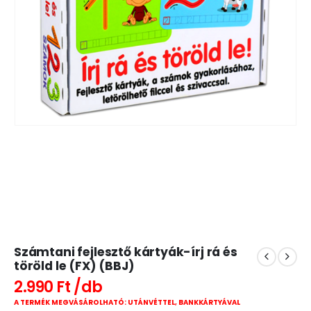
Számtani fejlesztő kártyák-írj rá és
töröld le (FX) (BBJ)
2.990
Ft
A TERMÉK MEGVÁSÁROLHATÓ: UTÁNVÉTTEL, BANKKÁRTYÁVAL