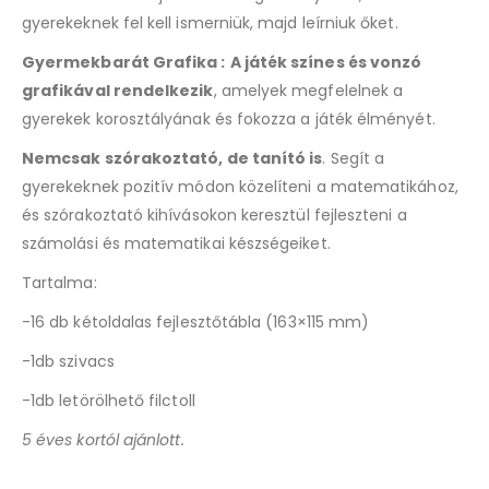
gyerekeknek fel kell ismerniük, majd leírniuk őket.
Gyermekbarát Grafika :
A játék színes és vonzó
grafikával rendelkezik
, amelyek megfelelnek a
gyerekek korosztályának és fokozza a játék élményét.
Nemcsak szórakoztató, de tanító is
. Segít a
gyerekeknek pozitív módon közelíteni a matematikához,
és szórakoztató kihívásokon keresztül fejleszteni a
számolási és matematikai készségeiket.
Tartalma:
-16 db kétoldalas fejlesztőtábla (163×115 mm)
-1db szivacs
-1db letörölhető filctoll
5 éves kortól ajánlott.