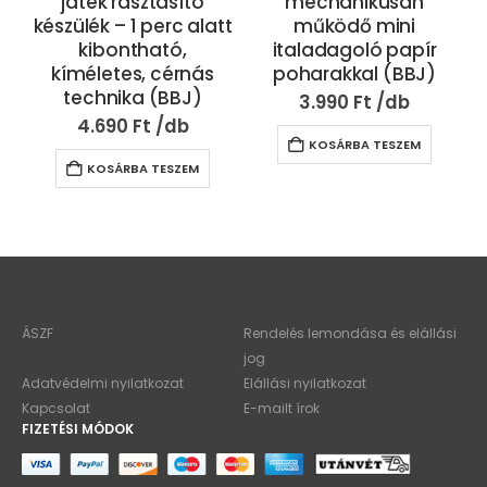
játék rasztásító
mechanikusan
készülék – 1 perc alatt
működő mini
kibontható,
italadagoló papír
kíméletes, cérnás
poharakkal (BBJ)
technika (BBJ)
3.990
Ft
4.690
Ft
KOSÁRBA TESZEM
KOSÁRBA TESZEM
ÁSZF
Rendelés lemondása és elállási
jog
Adatvédelmi nyilatkozat
Elállási nyilatkozat
Kapcsolat
E-mailt írok
FIZETÉSI MÓDOK