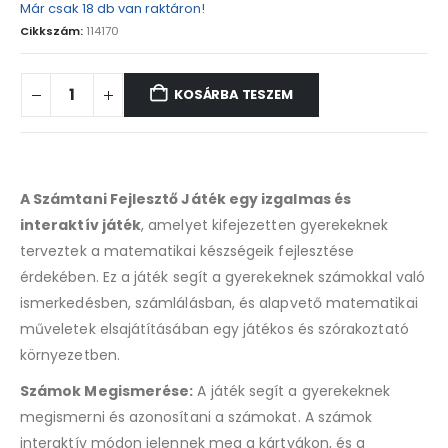
Már csak 18 db van raktáron!
Cikkszám:
114170
KOSÁRBA TESZEM
A Számtani Fejlesztő Játék egy izgalmas és
interaktív játék
, amelyet kifejezetten gyerekeknek
terveztek a matematikai készségeik fejlesztése
érdekében. Ez a játék segít a gyerekeknek számokkal való
ismerkedésben, számlálásban, és alapvető matematikai
műveletek elsajátításában egy játékos és szórakoztató
környezetben.
Számok Megismerése:
A játék segít a gyerekeknek
megismerni és azonosítani a számokat. A számok
interaktív módon jelennek meg a kártyákon, és a