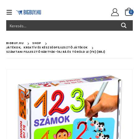
0
BIGBUY.HU
SHOP
JÁTÉKOK
,
KREATÍV ÉS KÉSZSÉGFEJLESZTŐ JÁTÉKOK
SZÁMTANI FEJLESZTŐ KÁRTYÁK-ÍRJ RÁ ÉS TÖRÖLD LE (FX) (BBJ)