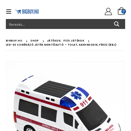
0
BIGBUY.HU
SHOP
JÁTÉKOK
,
FIÚS JÁTÉKOK
LED-ES SZIRÉNÁZÓ JÁTÉK MENTŐAUTÓ – TOLAT, KANYARODIK, FÉKEZ (BBJ)