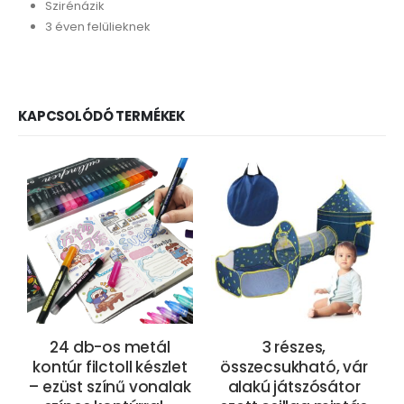
Szirénázik
3 éven felülieknek
KAPCSOLÓDÓ TERMÉKEK
24 db-os metál
3 részes,
kontúr filctoll készlet
összecsukható, vár
– ezüst színű vonalak
alakú játszósátor