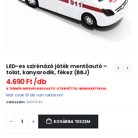
LED-es szirénázó játék mentőautó –
tolat, kanyarodik, fékez (BBJ)
4.690
Ft
A TERMÉK MEGVÁSÁROLHATÓ: UTÁNVÉTTEL, BANKKÁRTYÁVAL
Már csak 91 db van raktáron!
Cikkszám:
MENT543
KOSÁRBA TESZEM