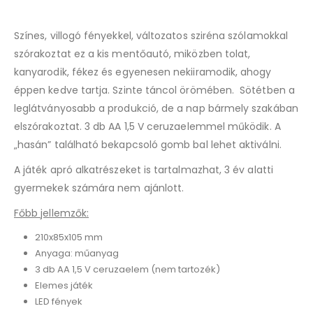
Színes, villogó fényekkel, változatos sziréna szólamokkal
szórakoztat ez a kis mentőautó, miközben tolat,
kanyarodik, fékez és egyenesen nekiiramodik, ahogy
éppen kedve tartja. Szinte táncol örömében. Sötétben a
leglátványosabb a produkció, de a nap bármely szakában
elszórakoztat. 3 db AA 1,5 V ceruzaelemmel működik. A
„hasán” található bekapcsoló gomb bal lehet aktiválni.
A játék apró alkatrészeket is tartalmazhat, 3 év alatti
gyermekek számára nem ajánlott.
Főbb jellemzők:
210x85x105 mm
Anyaga: műanyag
3 db AA 1,5 V ceruzaelem (nem tartozék)
Elemes játék
LED fények