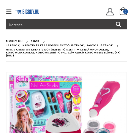
0
BIGBUY.HU
SHOP
JÁTÉKOK
,
KREATÍV ÉS KÉSZSÉGFEJLESZTŐ JÁTÉKOK
,
LÁNYOS JÁTÉKOK
GIRL’S CREATOR KREATÍV KÖRÖMFESTŐ SZETT – CSILLÁMPOROKKAL,
KÖRÖMLAKKOKKAL, KÖRÖMSZÁRÍTÓVAL, SZÍV ALAKÚ KÖRÖMRESZELŐVEL (FX)
(BBJ)