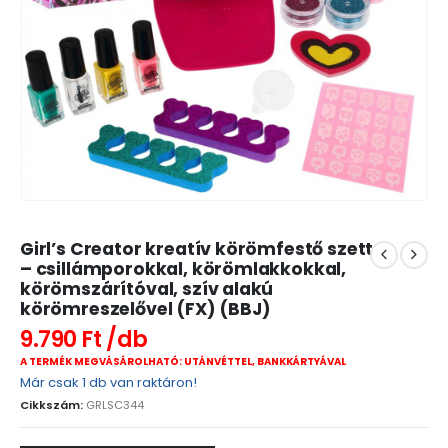
Girl’s Creator kreatív körömfestő szett
– csillámporokkal, körömlakkokkal,
körömszárítóval, szív alakú
körömreszelővel (FX) (BBJ)
9.790
Ft
A TERMÉK MEGVÁSÁROLHATÓ: UTÁNVÉTTEL, BANKKÁRTYÁVAL
Már csak 1 db van raktáron!
Cikkszám:
GRLSC344