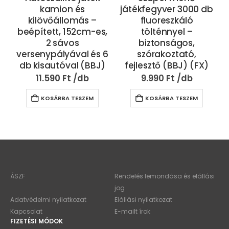
kamion és
játékfegyver 3000 db
kilövőállomás –
fluoreszkáló
beépített, 152cm-es,
tölténnyel –
2 sávos
biztonságos,
versenypályával és 6
szórakoztató,
db kisautóval (BBJ)
fejlesztő (BBJ) (FX)
11.590
Ft
9.990
Ft
KOSÁRBA TESZEM
KOSÁRBA TESZEM
ÁSZF
Rendelés lemondása és elállási
jog
Adatvédelmi nyilatkozat
Elállási nyilatkozat
Kapcsolat
E-mailt írok
FIZETÉSI MÓDOK