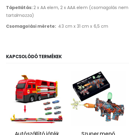
Tápellátás:
2 x AA elem, 2 x AAA elem (csomagolás nem
tartalmazza)
Csomagolási mérete:
43 cm x 31 cm x 6,5 cm
KAPCSOLÓDÓ TERMÉKEK
Autószállító játék
Szuper menő