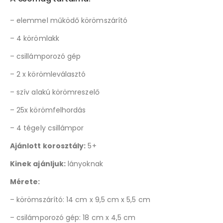
– elemmel működő körömszárító
– 4 körömlakk
– csillámporozó gép
– 2 x körömleválasztó
– szív alakú körömreszelő
– 25x körömfelhordás
– 4 tégely csillámpor
Ajánlott korosztály:
5+
Kinek ajánljuk:
lányoknak
Mérete:
– körömszárító: 14 cm x 9,5 cm x 5,5 cm
– csilámporozó gép: 18 cm x 4,5 cm