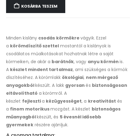
KOSÁRBA TESZEM
Minden kislány
csodás körmökre
vágyik. Ezzel
a
körömdíszítő szettel
mostantól a kislányok is
csodálatos műalkotásokat hozhatnak létre a saját
körmeiken, de akár a
barátnők
, vagy
anyu körmén
is.
A
készlet mindent tartalmaz
, ami szükséges a körmök
díszítéséhez. A körömlakk
ökológiai
,
nem mérgező
anyagokból
készült. A lakk
gyorsan
és
biztonságosan
eltávolítható
a körömről. A
készlet
fejleszti
a
kézügyességet
, a
kreativitást
és
a
finom motorikus
mozgást. A készlet
biztonságos
műanyagból
készült, és
5 évesnél idősebb
gyermekek
részére ajánljuk.
A csomag tartalma: