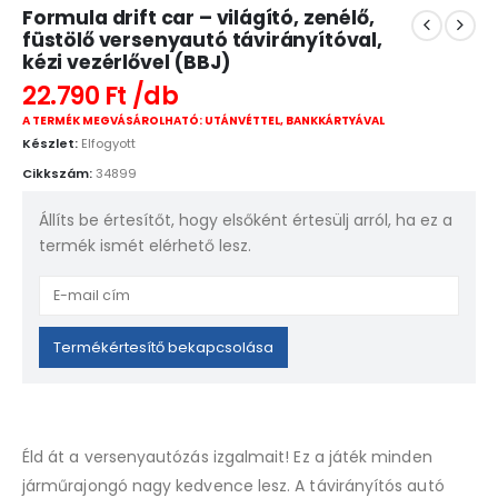
Formula drift car – világító, zenélő,
füstölő versenyautó távirányítóval,
kézi vezérlővel (BBJ)
22.790
Ft
A TERMÉK MEGVÁSÁROLHATÓ: UTÁNVÉTTEL, BANKKÁRTYÁVAL
Készlet:
Elfogyott
Cikkszám:
34899
Állíts be értesítőt, hogy elsőként értesülj arról, ha ez a
termék ismét elérhető lesz.
Enter
your
email
Termékértesítő bekapcsolása
address
to
join
the
Éld át a versenyautózás izgalmait! Ez a játék minden
waitlist
járműrajongó nagy kedvence lesz. A távirányítós autó
for