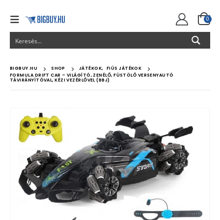
0
BIGBUY.HU
SHOP
JÁTÉKOK
,
FIÚS JÁTÉKOK
FORMULA DRIFT CAR – VILÁGÍTÓ, ZENÉLŐ, FÜSTÖLŐ VERSENYAUTÓ
TÁVIRÁNYÍTÓVAL, KÉZI VEZÉRLŐVEL (BBJ)