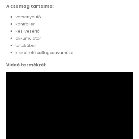
A csomag tartalma:
versenyautó
kontroller
kézi vezérlő
akkumulátor
töltőkábel
kisméretű csillagcsavarhúzó
Videó termékről: