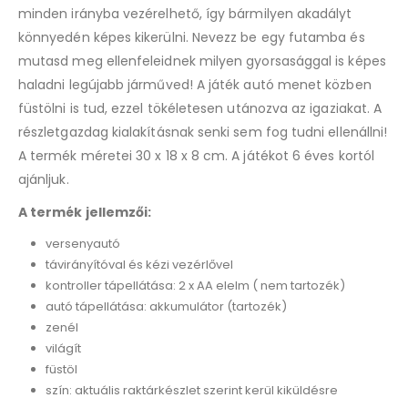
minden irányba vezérelhető, így bármilyen akadályt
this
product
könnyedén képes kikerülni. Nevezz be egy futamba és
mutasd meg ellenfeleidnek milyen gyorsasággal is képes
haladni legújabb járműved! A játék autó menet közben
füstölni is tud, ezzel tökéletesen utánozva az igaziakat. A
részletgazdag kialakításnak senki sem fog tudni ellenállni!
A termék méretei 30 x 18 x 8 cm. A játékot 6 éves kortól
ajánljuk.
A termék jellemzői:
versenyautó
távirányítóval és kézi vezérlővel
kontroller tápellátása: 2 x AA elelm ( nem tartozék)
autó tápellátása: akkumulátor (tartozék)
zenél
világít
füstöl
szín: aktuális raktárkészlet szerint kerül kiküldésre