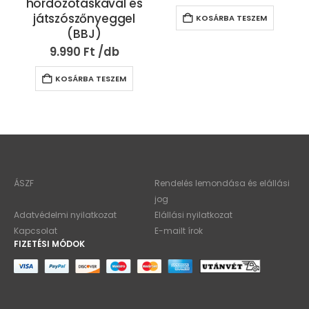
hordozótáskával és
játszószőnyeggel
KOSÁRBA TESZEM
(BBJ)
9.990
Ft
KOSÁRBA TESZEM
ÁSZF
Rendelés lemondása és elállási
jog
Adatvédelmi nyilatkozat
Elállási nyilatkozat
Kapcsolat
E-mailt írok
FIZETÉSI MÓDOK