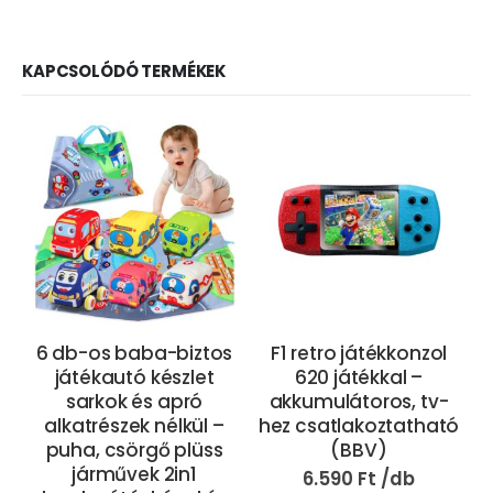
KAPCSOLÓDÓ TERMÉKEK
6 db-os baba-biztos
F1 retro játékkonzol
játékautó készlet
620 játékkal –
sarkok és apró
akkumulátoros, tv-
alkatrészek nélkül –
hez csatlakoztatható
puha, csörgő plüss
(BBV)
s
járművek 2in1
6.590
Ft