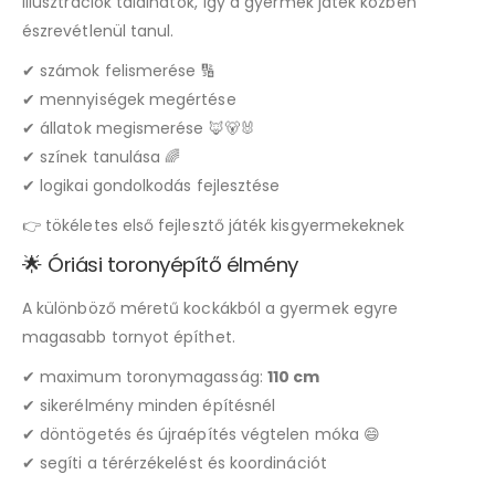
illusztrációk találhatók, így a gyermek játék közben
észrevétlenül tanul.
✔ számok felismerése 🔢
✔ mennyiségek megértése
✔ állatok megismerése 🦊🐻🐰
✔ színek tanulása 🌈
✔ logikai gondolkodás fejlesztése
👉 tökéletes első fejlesztő játék kisgyermekeknek
🌟 Óriási toronyépítő élmény
A különböző méretű kockákból a gyermek egyre
magasabb tornyot építhet.
✔ maximum toronymagasság:
110 cm
✔ sikerélmény minden építésnél
✔ döntögetés és újraépítés végtelen móka 😄
✔ segíti a térérzékelést és koordinációt