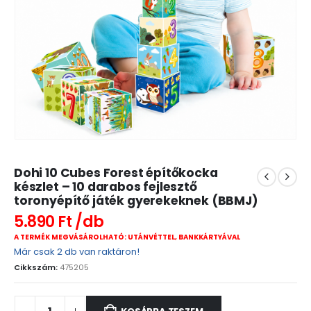
Dohi 10 Cubes Forest építőkocka
készlet – 10 darabos fejlesztő
toronyépítő játék gyerekeknek (BBMJ)
5.890
Ft
A TERMÉK MEGVÁSÁROLHATÓ: UTÁNVÉTTEL, BANKKÁRTYÁVAL
Már csak 2 db van raktáron!
Cikkszám:
475205