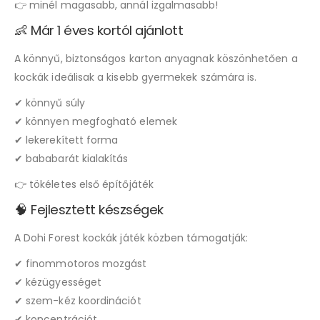
👉 minél magasabb, annál izgalmasabb!
👶 Már 1 éves kortól ajánlott
A könnyű, biztonságos karton anyagnak köszönhetően a
kockák ideálisak a kisebb gyermekek számára is.
✔ könnyű súly
✔ könnyen megfogható elemek
✔ lekerekített forma
✔ bababarát kialakítás
👉 tökéletes első építőjáték
🧠 Fejlesztett készségek
A Dohi Forest kockák játék közben támogatják:
✔ finommotoros mozgást
✔ kézügyességet
✔ szem-kéz koordinációt
✔ koncentrációt