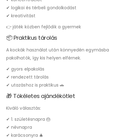
✔ logikai és térbeli gondolkodást
✔ kreativitást
👉 játék közben fejlődik a gyermek
📦 Praktikus tárolás
A kockák használat után könnyedén egymásba
pakolhatók, így kis helyen elférnek.
✔ gyors elpakolás
✔ rendezett tárolás
✔ utazáshoz is praktikus 🚗
🎁 Tökéletes ajándékötlet
Kiváló választás:
✔ 1. születésnapra 🎂
✔ névnapra
✔ karácsonyra 🎄