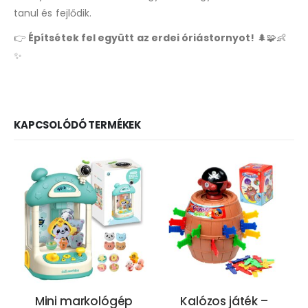
tanul és fejlődik.
👉
Építsétek fel együtt az erdei óriástornyot!
🌲🧩👶
✨
KAPCSOLÓDÓ TERMÉKEK
Mini markológép
Kalózos játék –