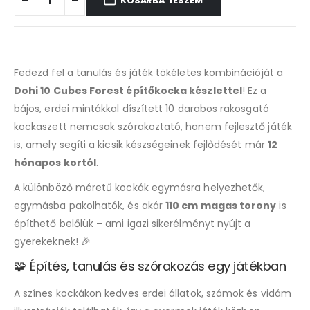
KOSÁRBA TESZEM
Fedezd fel a tanulás és játék tökéletes kombinációját a
Dohi 10 Cubes Forest építőkocka készlettel
! Ez a
bájos, erdei mintákkal díszített 10 darabos rakosgató
kockaszett nemcsak szórakoztató, hanem fejlesztő játék
is, amely segíti a kicsik készségeinek fejlődését már
12
hónapos kortól
.
A különböző méretű kockák egymásra helyezhetők,
egymásba pakolhatók, és akár
110 cm magas torony
is
építhető belőlük – ami igazi sikerélményt nyújt a
gyerekeknek! 🎉
🧩 Építés, tanulás és szórakozás egy játékban
A színes kockákon kedves erdei állatok, számok és vidám