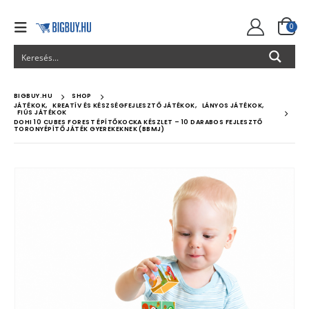
0
BIGBUY.HU
SHOP
JÁTÉKOK
,
KREATÍV ÉS KÉSZSÉGFEJLESZTŐ JÁTÉKOK
,
LÁNYOS JÁTÉKOK
,
FIÚS JÁTÉKOK
DOHI 10 CUBES FOREST ÉPÍTŐKOCKA KÉSZLET – 10 DARABOS FEJLESZTŐ
TORONYÉPÍTŐ JÁTÉK GYEREKEKNEK (BBMJ)