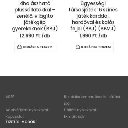
kihalászható
ügyességi
plüssállatokkal –
társasjáték 16 színes
zenélő, világító
játék karddal,
játékgép
hordóval és kalóz
gyerekeknek (BBJ)
fejjel (BBJ) (BBMJ)
12.690
Ft
1.990
Ft
KOSÁRBA TESZEM
KOSÁRBA TESZEM
ÁSZF
Rendelés lemondása és elállási
jog
Adatvédelmi nyilatkozat
Elállási nyilatkozat
Kapcsolat
E-mailt írok
FIZETÉSI MÓDOK