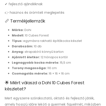
✔ fejlesztő ajándéknak
👉 hasznos és örömteli meglepetés
📏 Termékjellemzők
Márka:
Dohi
Modell:
10 Cubes Forest
Típus:
egymásra rakható építőkocka készlet
Darabszám:
10 db
Anyag:
strapabíró könnyű karton
Ajánlott életkor:
12 hónapos kortól
Legnagyobb kocka mérete:
15,5 cm
Torony magassága:
110 cm
Csomagolás mérete:
16 × 16 × 16 cm
🌟 Miért válaszd a Dohi 10 Cubes Forest
készletet?
Mert egyszerre szórakoztató, oktató és fejlesztő játék,
amely hosszú időre leköti a gyermek figyelmét, miközben