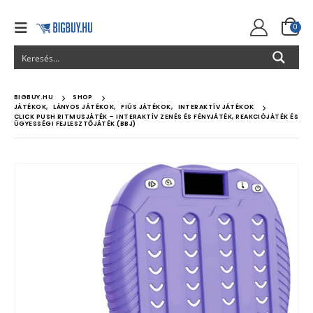
0
BIGBUY.HU
SHOP
JÁTÉKOK
,
LÁNYOS JÁTÉKOK
,
FIÚS JÁTÉKOK
,
INTERAKTÍV JÁTÉKOK
CLICK PUSH RITMUSJÁTÉK – INTERAKTÍV ZENÉS ÉS FÉNYJÁTÉK, REAKCIÓJÁTÉK ÉS
ÜGYESSÉGI FEJLESZTŐJÁTÉK (BBJ)