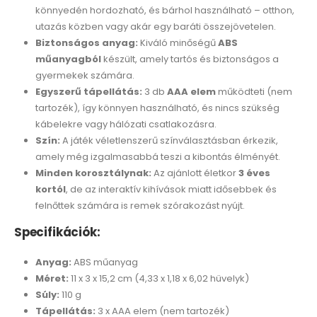
könnyedén hordozható, és bárhol használható – otthon,
utazás közben vagy akár egy baráti összejövetelen.
Biztonságos anyag:
Kiváló minőségű
ABS
műanyagból
készült, amely tartós és biztonságos a
gyermekek számára.
Egyszerű tápellátás:
3 db
AAA elem
működteti (nem
tartozék), így könnyen használható, és nincs szükség
kábelekre vagy hálózati csatlakozásra.
Szín:
A játék véletlenszerű színválasztásban érkezik,
amely még izgalmasabbá teszi a kibontás élményét.
Minden korosztálynak:
Az ajánlott életkor
3 éves
kortól
, de az interaktív kihívások miatt idősebbek és
felnőttek számára is remek szórakozást nyújt.
Specifikációk:
Anyag:
ABS műanyag
Méret:
11 x 3 x 15,2 cm (4,33 x 1,18 x 6,02 hüvelyk)
Súly:
110 g
Tápellátás:
3 x AAA elem (nem tartozék)