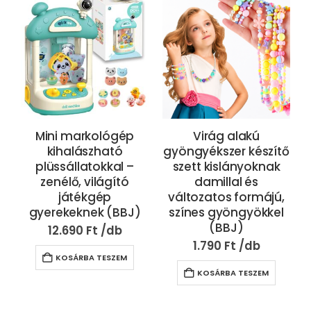
Mini markológép
Virág alakú
kihalászható
gyöngyékszer készítő
plüssállatokkal –
szett kislányoknak
zenélő, világító
damillal és
játékgép
változatos formájú,
gyerekeknek (BBJ)
színes gyöngyökkel
(BBJ)
12.690
Ft
1.790
Ft
KOSÁRBA TESZEM
KOSÁRBA TESZEM