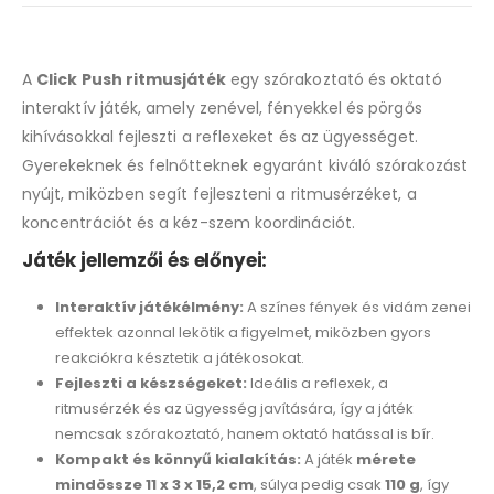
A
Click Push ritmusjáték
egy szórakoztató és oktató
interaktív játék, amely zenével, fényekkel és pörgős
kihívásokkal fejleszti a reflexeket és az ügyességet.
Gyerekeknek és felnőtteknek egyaránt kiváló szórakozást
nyújt, miközben segít fejleszteni a ritmusérzéket, a
koncentrációt és a kéz-szem koordinációt.
Játék jellemzői és előnyei:
Interaktív játékélmény:
A színes fények és vidám zenei
effektek azonnal lekötik a figyelmet, miközben gyors
reakciókra késztetik a játékosokat.
Fejleszti a készségeket:
Ideális a reflexek, a
ritmusérzék és az ügyesség javítására, így a játék
nemcsak szórakoztató, hanem oktató hatással is bír.
Kompakt és könnyű kialakítás:
A játék
mérete
mindössze 11 x 3 x 15,2 cm
, súlya pedig csak
110 g
, így