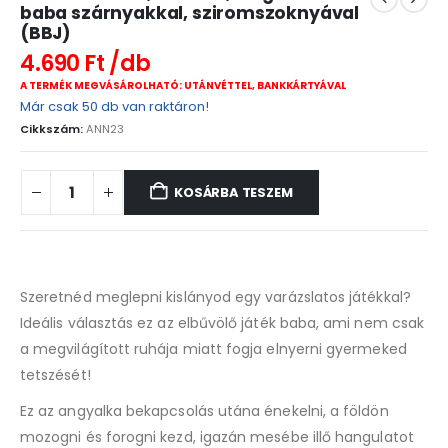
baba szárnyakkal, sziromszoknyával
(BBJ)
4.690
Ft
A TERMÉK MEGVÁSÁROLHATÓ: UTÁNVÉTTEL, BANKKÁRTYÁVAL
Már csak 50 db van raktáron!
Cikkszám:
ANN23
KOSÁRBA TESZEM
Szeretnéd meglepni kislányod egy varázslatos játékkal?
Ideális választás ez az elbűvölő játék baba, ami nem csak
a megvilágított ruhája miatt fogja elnyerni gyermeked
tetszését!
Ez az angyalka bekapcsolás utána énekelni, a földön
mozogni és forogni kezd, igazán mesébe illő hangulatot