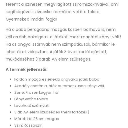
teremt a színesen megvilágított sziromszoknyáival, ami
segítségével szívecske formákat vetít a földre.
Gyermeked imádni fogja!
Ha a baba beragadna mozgás közben bárhova is, nem
kell arrébb pakolgatni a játékot, mert magától irányt vált!
Ha az angyal szárnyak nem szimpatikusak, bármikor le
lehet őket választani. A játék 3 éves kortól ajánlott,
működéséhez 3 darab AA elem szükséges.
A termék jellemzői:
Földön mozgó és éneklő angyalka játék baba
Akadály esetén a játék automatikusan irányt vált
Zene: Frozen Legyen hó
Fényt vetít a földre
Levehető szárnyak
3 db AA elem szükséges (nem tartozék)
Méret: kb. 26 cm magas
Szín: Rózsaszín