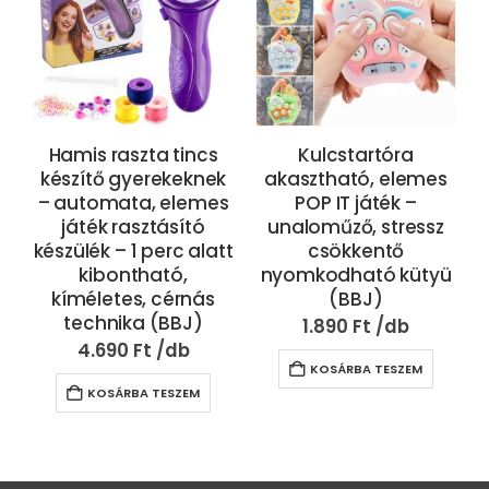
Hamis raszta tincs
Kulcstartóra
készítő gyerekeknek
akasztható, elemes
– automata, elemes
POP IT játék –
játék rasztásító
unaloműző, stressz
készülék – 1 perc alatt
csökkentő
kibontható,
nyomkodható kütyü
kíméletes, cérnás
(BBJ)
technika (BBJ)
1.890
Ft
4.690
Ft
KOSÁRBA TESZEM
KOSÁRBA TESZEM