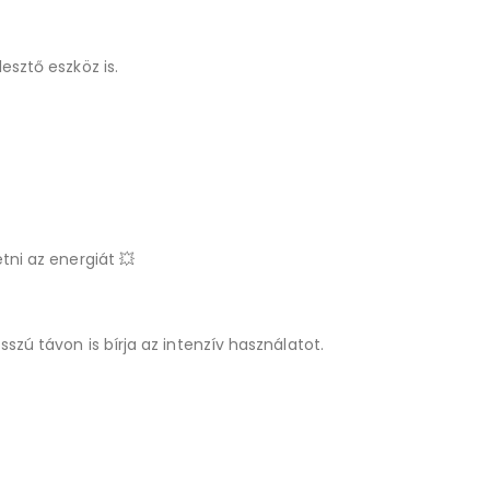
esztő eszköz is.
tni az energiát 💥
zú távon is bírja az intenzív használatot.