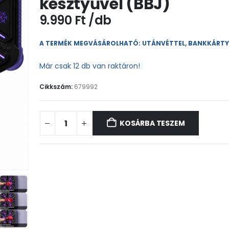
kesztyűvel (BBJ)
9.990
Ft
A TERMÉK MEGVÁSÁROLHATÓ: UTÁNVÉTTEL, BANKKÁRT
Már csak 12 db van raktáron!
Cikkszám:
679992
KOSÁRBA TESZEM