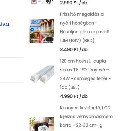
2.990
Ft
Frissítő megoldás a
nyári hőségben -
YÁVAL
Hűsöljön párakapuval!
10M (BBV) (BBD)
3.490
Ft
120 cm hosszú, dupla
soros T8 LED fénycső –
24W - semleges fehér -
1db (BBL)
4.990
Ft
Könnyen kezelhető, LCD
kijelzős vérnyomásmérő
karra - 22-32 cm-ig