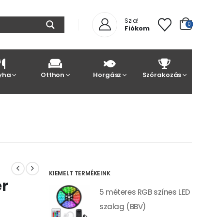
Szia!
0
Fiókom
yha
Otthon
Horgász
Szórakozás
KIEMELT TERMÉKEINK
er
5 méteres RGB színes LED
szalag (BBV)