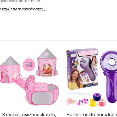
egész családnak! 🥊✨🎶
kesztyűt
nem
tartalmazza.)
csukható,
Hamis raszta tincs készítő
12 db-o