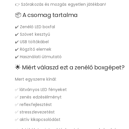
👉 Szórakozás és mozgás egyetlen játékban!
📦 A csomag tartalma
✔️ Zenélő LED boxfal
✔️ Szövet kesztyű
✔️ USB töltőkábel
✔️ Rögzítő elemek
✔️ Használati útmutató
🌟 Miért válaszd ezt a zenélő boxgépet?
Mert egyszerre kínál:
✅ látványos LED fényeket
✅ zenés edzésélményt
✅ reflexfejlesztést
✅ stresszlevezetést
✅ aktív kikapcsolódást