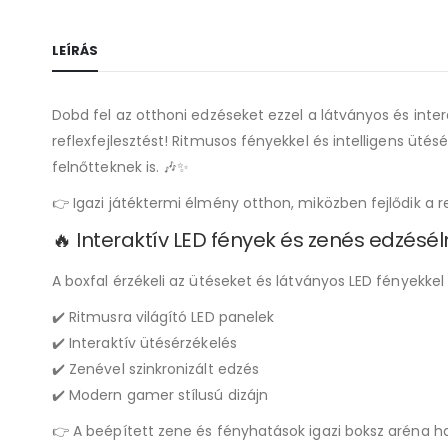
LEÍRÁS
Dobd fel az otthoni edzéseket ezzel a látványos és inte
reflexfejlesztést! Ritmusos fényekkel és intelligens üté
felnőtteknek is. 🎶✨
👉 Igazi játéktermi élmény otthon, miközben fejlődik a r
🔥 Interaktív LED fények és zenés edzés
A boxfal érzékeli az ütéseket és látványos LED fényekke
✔️ Ritmusra világító LED panelek
✔️ Interaktív ütésérzékelés
✔️ Zenével szinkronizált edzés
✔️ Modern gamer stílusú dizájn
👉 A beépített zene és fényhatások igazi boksz aréna 