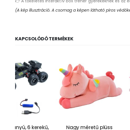
👉 A tökéletes interaktív box tréner gyerekeknek és az 
(A kép illusztráció. A csomag a képen látható piros védő
KAPCSOLÓDÓ TERMÉKEK
ekű,
Nagy méretű plüss
3 részes, össze