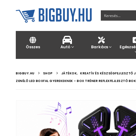
Összes
Autó
Barkács
Egészsé
BIGBUY.HU
SHOP
JÁTÉKOK
,
KREATÍV ÉS KÉSZSÉGFEJLESZTŐ 
ZENÉLŐ LED BOXFAL GYEREKEKNEK – BOX TRÉNER REFLEXFEJLESZTŐ BO