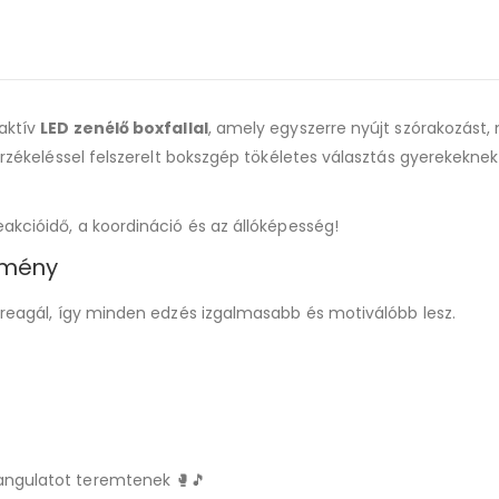
raktív
LED zenélő boxfallal
, amely egyszerre nyújt szórakozást,
sérzékeléssel felszerelt bokszgép tökéletes választás gyerekeknek
eakcióidő, a koordináció és az állóképesség!
élmény
l reagál, így minden edzés izgalmasabb és motiválóbb lesz.
hangulatot teremtenek 🥊🎵