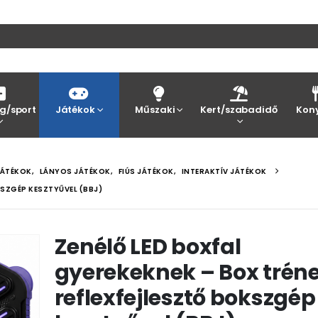
g/sport
Játékok
Műszaki
Kert/szabadidő
Kon
JÁTÉKOK
,
LÁNYOS JÁTÉKOK
,
FIÚS JÁTÉKOK
,
INTERAKTÍV JÁTÉKOK
KSZGÉP KESZTYŰVEL (BBJ)
Zenélő LED boxfal
gyerekeknek – Box trén
reflexfejlesztő bokszgép