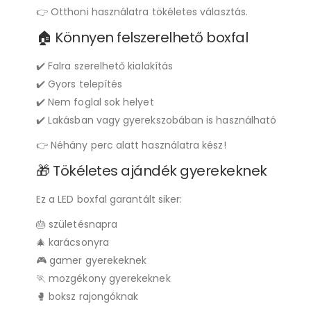
👉 Otthoni használatra tökéletes választás.
🏠 Könnyen felszerelhető boxfal
✔️ Falra szerelhető kialakítás
✔️ Gyors telepítés
✔️ Nem foglal sok helyet
✔️ Lakásban vagy gyerekszobában is használható
👉 Néhány perc alatt használatra kész!
🎁 Tökéletes ajándék gyerekeknek
Ez a LED boxfal garantált siker:
🎂 születésnapra
🎄 karácsonyra
🎮 gamer gyerekeknek
🏃 mozgékony gyerekeknek
🥊 boksz rajongóknak