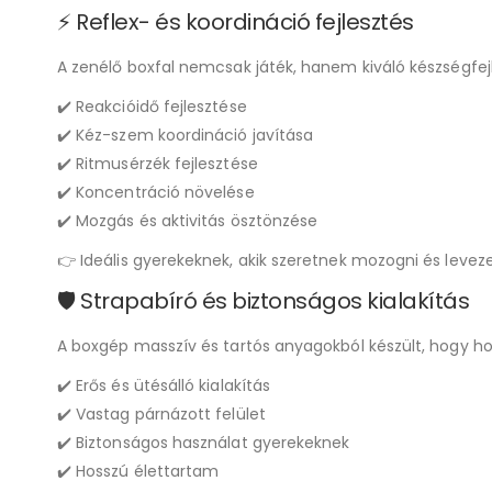
⚡ Reflex- és koordináció fejlesztés
A zenélő boxfal nemcsak játék, hanem kiváló készségfejl
✔️ Reakcióidő fejlesztése
✔️ Kéz-szem koordináció javítása
✔️ Ritmusérzék fejlesztése
✔️ Koncentráció növelése
✔️ Mozgás és aktivitás ösztönzése
👉 Ideális gyerekeknek, akik szeretnek mozogni és leveze
🛡️ Strapabíró és biztonságos kialakítás
A boxgép masszív és tartós anyagokból készült, hogy hoss
✔️ Erős és ütésálló kialakítás
✔️ Vastag párnázott felület
✔️ Biztonságos használat gyerekeknek
✔️ Hosszú élettartam