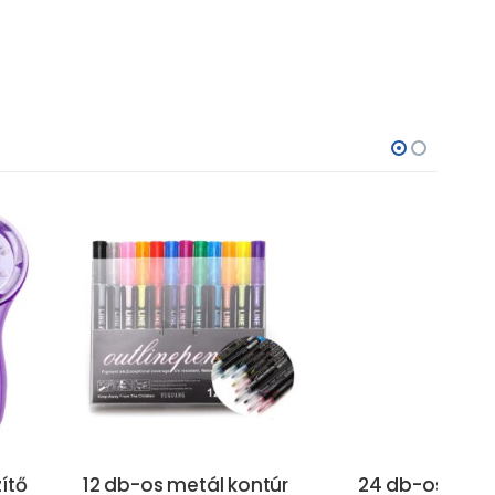
s metál kontúr
24 db-os metál kontúr
43