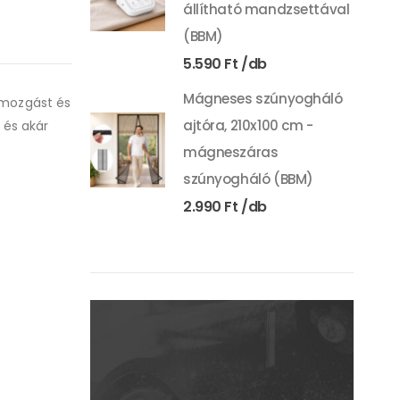
állítható mandzsettával
(BBM)
5.590
Ft
Mágneses szúnyogháló
 mozgást és
ajtóra, 210x100 cm -
 és akár
mágneszáras
szúnyogháló (BBM)
2.990
Ft