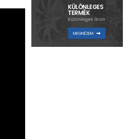
KÜLÖNLEGES
TERMÉK
Különleges áron
MEGNÉZEM