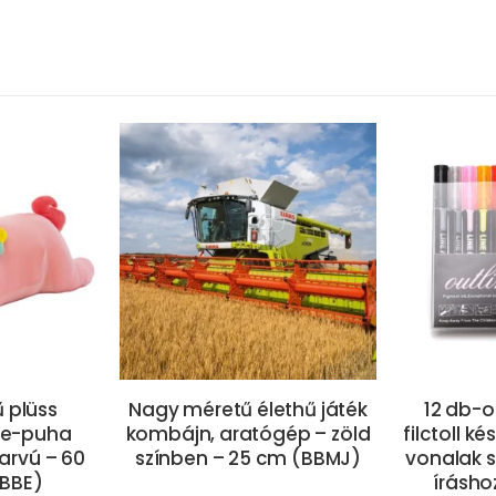
 plüss
Nagy méretű élethű játék
12 db-o
ihe-puha
kombájn, aratógép – zöld
filctoll ké
arvú – 60
színben – 25 cm (BBMJ)
vonalak s
(BBE)
íráshoz