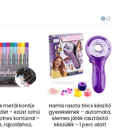
s metál kontúr
Hamis raszta tincs készítő
Ka
szlet – ezüst színű
gyerekeknek – automata,
tár
zínes kontúrral –
elemes játék rasztásító
kar
, rajzoláshoz,
készülék – 1 perc alatt