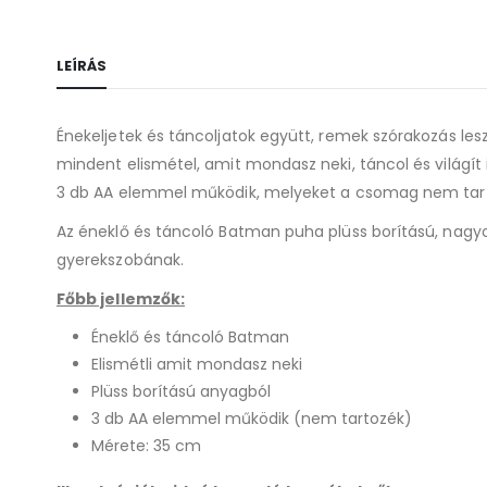
LEÍRÁS
Énekeljetek és táncoljatok együtt, remek szórakozás le
mindent elismétel, amit mondasz neki, táncol és világít i
3 db AA elemmel működik, melyeket a csomag nem tar
Az éneklő és táncoló Batman puha plüss borítású, nagyo
gyerekszobának.
Főbb jellemzők:
Éneklő és táncoló Batman
Elismétli amit mondasz neki
Plüss borítású anyagból
3 db AA elemmel működik (nem tartozék)
Mérete: 35 cm