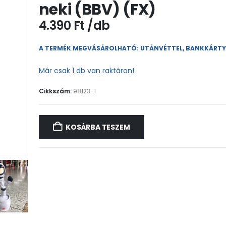
neki (BBV) (FX)
4.390
Ft
A TERMÉK MEGVÁSÁROLHATÓ: UTÁNVÉTTEL, BANKKÁRT
Már csak 1 db van raktáron!
Cikkszám:
98123-1
KOSÁRBA TESZEM