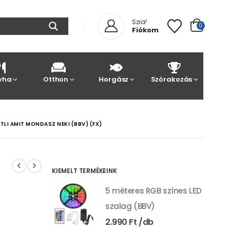
Szia!
0
Fiókom
yha
Otthon
Horgász
Szórakozás
TLI AMIT MONDASZ NEKI (BBV) (FX)
KIEMELT TERMÉKEINK
5 méteres RGB színes LED
szalag (BBV)
2.990
Ft