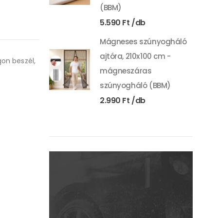
(BBM)
5.590
Ft
Mágneses szúnyogháló
ajtóra, 210x100 cm -
gon beszél,
mágneszáras
szúnyogháló (BBM)
2.990
Ft