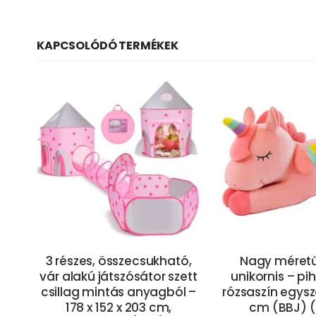
KAPCSOLÓDÓ TERMÉKEK
s
3 részes, összecsukható,
Nagy méretű
k és
vár alakú játszósátor szett
unikornis – p
l –
csillag mintás anyagból –
rózsaszín egysz
178 x 152 x 203 cm,
cm (BBJ) 