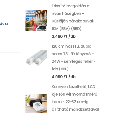
Frissítő megoldás a
nyári hőségben -
Hűsöljön párakapuval!
YÁVAL
10M (BBV) (BBD)
3.490
Ft
120 cm hosszú, dupla
soros T8 LED fénycső –
24W - semleges fehér -
1db (BBL)
4.990
Ft
Könnyen kezelhető, LCD
kijelzős vérnyomásmérő
karra - 22-32 cm-ig
állítható mandzsettával