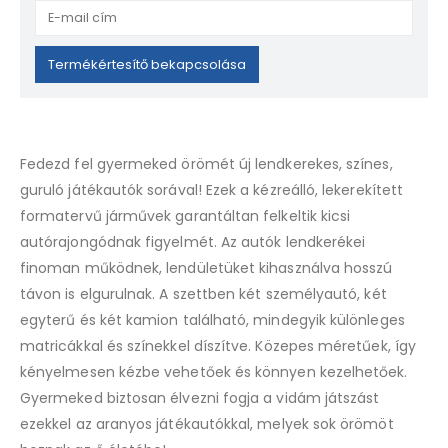
Enter
your
email
Termékértesítő bekapcsolása
address
to
join
the
Fedezd fel gyermeked örömét új lendkerekes, színes,
waitlist
guruló játékautók sorával! Ezek a kézreálló, lekerekített
for
formatervű járművek garantáltan felkeltik kicsi
this
product
autórajongódnak figyelmét. Az autók lendkerékei
finoman működnek, lendületüket kihasználva hosszú
távon is elgurulnak. A szettben két személyautó, két
egyterű és két kamion található, mindegyik különleges
matricákkal és színekkel díszítve. Közepes méretűek, így
kényelmesen kézbe vehetőek és könnyen kezelhetőek.
Gyermeked biztosan élvezni fogja a vidám játszást
ezekkel az aranyos játékautókkal, melyek sok örömöt