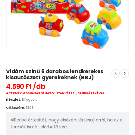
Vidám színű 6 darabos lendkerekes
kisautószett gyerekeknek (BBJ)
4.590
Ft
A TERMÉK MEGVÁSÁROLHATÓ: UTÁNVÉTTEL, BANKKÁRTYÁVAL
Készlet:
Elfogyott
Cikkszám:
1308
Állíts be értesítőt, hogy elsőként értesülj arról, ha ez a
termék ismét elérhető lesz.