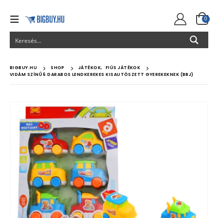
0
BIGBUY.HU
SHOP
JÁTÉKOK
,
FIÚS JÁTÉKOK
VIDÁM SZÍNŰ 6 DARABOS LENDKEREKES KISAUTÓSZETT GYEREKEKNEK (BBJ)