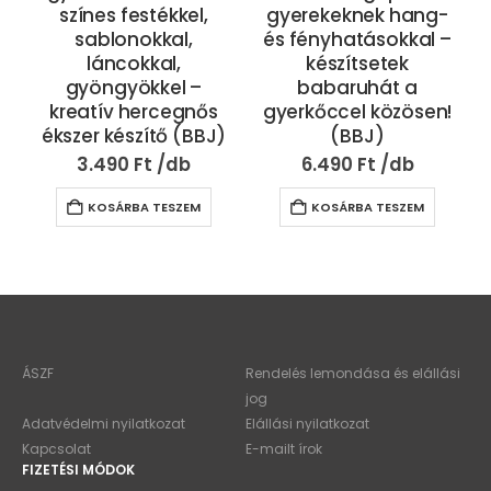
színes festékkel,
gyerekeknek hang-
sablonokkal,
és fényhatásokkal –
j
láncokkal,
készítsetek
gyöngyökkel –
babaruhát a
kreatív hercegnős
gyerkőccel közösen!
ékszer készítő (BBJ)
(BBJ)
3.490
Ft
6.490
Ft
KOSÁRBA TESZEM
KOSÁRBA TESZEM
ÁSZF
Rendelés lemondása és elállási
jog
Adatvédelmi nyilatkozat
Elállási nyilatkozat
Kapcsolat
E-mailt írok
FIZETÉSI MÓDOK