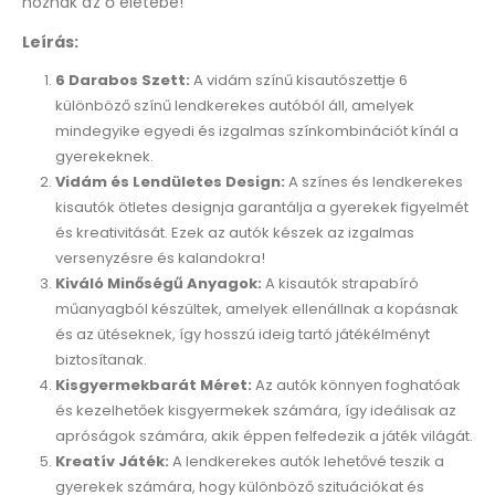
hoznak az ő életébe!
Leírás:
6 Darabos Szett:
A vidám színű kisautószettje 6
különböző színű lendkerekes autóból áll, amelyek
mindegyike egyedi és izgalmas színkombinációt kínál a
gyerekeknek.
Vidám és Lendületes Design:
A színes és lendkerekes
kisautók ötletes designja garantálja a gyerekek figyelmét
és kreativitását. Ezek az autók készek az izgalmas
versenyzésre és kalandokra!
Kiváló Minőségű Anyagok:
A kisautók strapabíró
műanyagból készültek, amelyek ellenállnak a kopásnak
és az ütéseknek, így hosszú ideig tartó játékélményt
biztosítanak.
Kisgyermekbarát Méret:
Az autók könnyen foghatóak
és kezelhetőek kisgyermekek számára, így ideálisak az
apróságok számára, akik éppen felfedezik a játék világát.
Kreatív Játék:
A lendkerekes autók lehetővé teszik a
gyerekek számára, hogy különböző szituációkat és