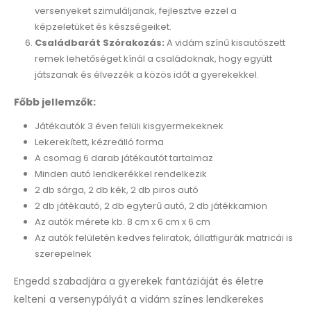
versenyeket szimuláljanak, fejlesztve ezzel a
képzeletüket és készségeiket.
Családbarát Szórakozás:
A vidám színű kisautószett
remek lehetőséget kínál a családoknak, hogy együtt
játszanak és élvezzék a közös időt a gyerekekkel.
Főbb jellemzők:
Játékautók 3 éven felüli kisgyermekeknek
Lekerekített, kézreálló forma
A csomag 6 darab játékautót tartalmaz
Minden autó lendkerékkel rendelkezik
2 db sárga, 2 db kék, 2 db piros autó
2 db játékautó, 2 db egyterű autó, 2 db játékkamion
Az autók mérete kb. 8 cm x 6 cm x 6 cm
Az autók felületén kedves feliratok, állatfigurák matricái is
szerepelnek
Engedd szabadjára a gyerekek fantáziáját és életre
kelteni a versenypályát a vidám színes lendkerekes