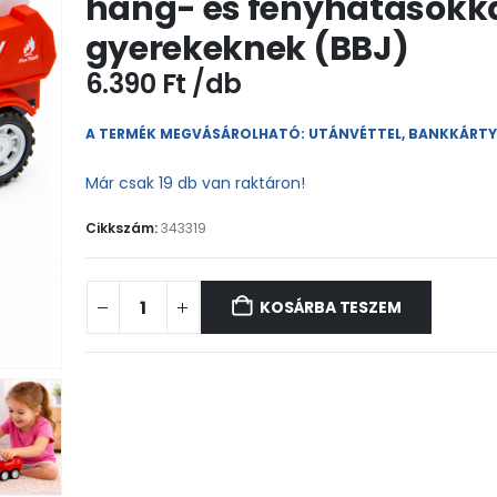
hang- és fényhatásokk
gyerekeknek (BBJ)
6.390
Ft
A TERMÉK MEGVÁSÁROLHATÓ: UTÁNVÉTTEL, BANKKÁRT
Már csak 19 db van raktáron!
Cikkszám:
343319
KOSÁRBA TESZEM