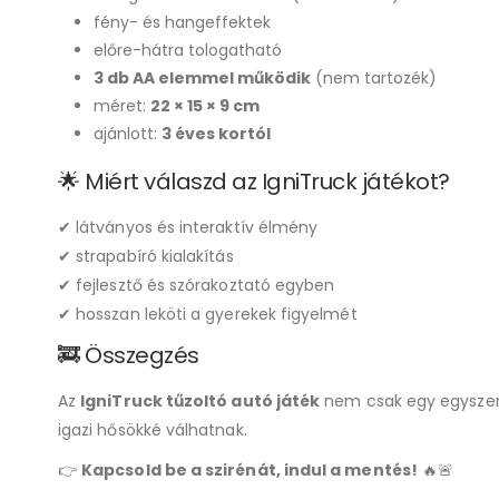
fény- és hangeffektek
előre-hátra tologatható
3 db AA elemmel működik
(nem tartozék)
méret:
22 × 15 × 9 cm
ajánlott:
3 éves kortól
🌟 Miért válaszd az IgniTruck játékot?
✔ látványos és interaktív élmény
✔ strapabíró kialakítás
✔ fejlesztő és szórakoztató egyben
✔ hosszan leköti a gyerekek figyelmét
🚒 Összegzés
Az
IgniTruck tűzoltó autó játék
nem csak egy egysze
igazi hősökké válhatnak.
👉
Kapcsold be a szirénát, indul a mentés!
🔥🚨