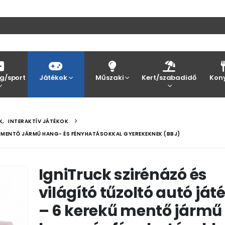
g/sport
Játékok
Műszaki
Kert/szabadidő
Kon
K
,
INTERAKTÍV JÁTÉKOK
Ű MENTŐ JÁRMŰ HANG- ÉS FÉNYHATÁSOKKAL GYEREKEKNEK (BBJ)
IgniTruck szirénázó és
világító tűzoltó autó ját
– 6 kerekű mentő jármű