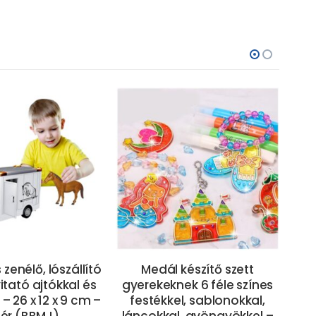
 zenélő, lószállító
Medál készítő szett
43
itató ajtókkal és
gyerekeknek 6 féle színes
 – 26 x 12 x 9 cm –
festékkel, sablonokkal,
ha