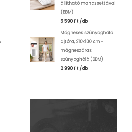
állítható mandzsettával
(BBM)
5.590
Ft
Mágneses szúnyogháló
ajtóra, 210x100 cm -
a
mágneszáras
szúnyogháló (BBM)
2.990
Ft