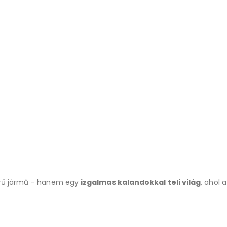
rű jármű – hanem egy
izgalmas kalandokkal teli világ
, ahol 