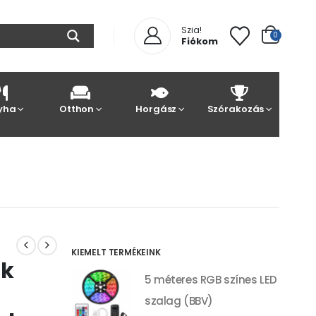
Szia!
0
Fiókom
yha
Otthon
Horgász
Szórakozás
KIEMELT TERMÉKEINK
ék
5 méteres RGB színes LED
szalag (BBV)