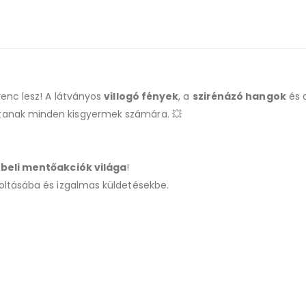
enc lesz! A látványos
villogó fények
, a
szirénázó hangok
és 
jtanak minden kisgyermek számára. 💥
beli mentőakciók világa
!
oltásába és izgalmas küldetésekbe.