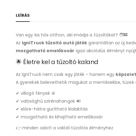
LEÍRÁS
Van egy kis hős otthon, aki imádja a tűzoltókat? 🧑‍🚒
Az
IgniTruck tűzoltó autó játék
garantáltan az új kedv
mozgatható emelőkosár
igazi akciódús élményt nyú
🌟 Életre kel a tűzoltó kaland
Az IgniTruck nem csak egy játék – hanem egy
képzelet
A gyerekek belevethetik magukat a mentésekbe, tüzek 
✔ villogó fények 🚨
✔ valósághű szirénahangok 🔊
✔ előre-hátra gurítható kialakítás
✔ mozgatható és kihajtható emelőkosár
👉 minden adott a valódi tűzoltós élményhez