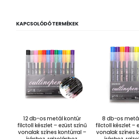
KAPCSOLÓDÓ TERMÉKEK
12 db-os metál kontúr
8 db-os metál
a
filctoll készlet – ezüst színű
filctoll készlet –
 40
vonalak színes kontúrral –
vonalak színes k