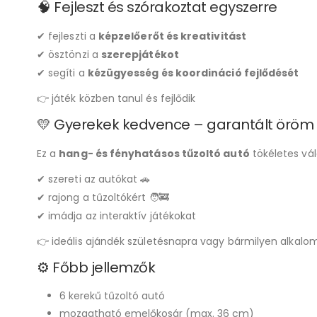
🧠 Fejleszt és szórakoztat egyszerre
✔ fejleszti a
képzelőerőt és kreativitást
✔ ösztönzi a
szerepjátékot
✔ segíti a
kézügyesség és koordináció fejlődését
👉 játék közben tanul és fejlődik
💛 Gyerekek kedvence – garantált öröm
Ez a
hang- és fényhatásos tűzoltó autó
tökéletes vál
✔ szereti az autókat 🚗
✔ rajong a tűzoltókért 🧑‍🚒
✔ imádja az interaktív játékokat
👉 ideális ajándék születésnapra vagy bármilyen alkalo
⚙️ Főbb jellemzők
6 kerekű tűzoltó autó
mozgatható emelőkosár (max. 36 cm)