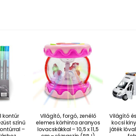
 kontúr
Világító, forgó, zenélő
Világító és
 ezüst színű
elemes körhinta aranyos
kocsi kiny
ontúrral –
lovacskákkal – 10,5 x 11,5
játék lóval