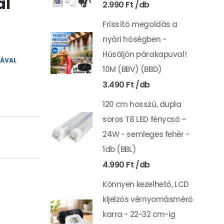
al
2.990
Ft
Frissítő megoldás a
nyári hőségben -
Hűsöljön párakapuval!
YÁVAL
10M (BBV) (BBD)
3.490
Ft
120 cm hosszú, dupla
soros T8 LED fénycső –
24W - semleges fehér -
1db (BBL)
4.990
Ft
Könnyen kezelhető, LCD
kijelzős vérnyomásmérő
karra - 22-32 cm-ig