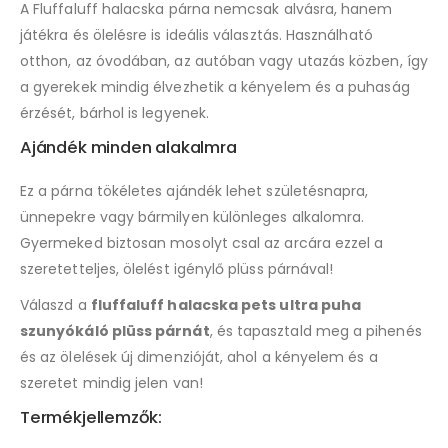
A Fluffaluff halacska párna nemcsak alvásra, hanem
játékra és ölelésre is ideális választás. Használható
otthon, az óvodában, az autóban vagy utazás közben, így
a gyerekek mindig élvezhetik a kényelem és a puhaság
érzését, bárhol is legyenek.
Ajándék minden alakalmra
Ez a párna tökéletes ajándék lehet születésnapra,
ünnepekre vagy bármilyen különleges alkalomra.
Gyermeked biztosan mosolyt csal az arcára ezzel a
szeretetteljes, ölelést igénylő plüss párnával!
Válaszd a
fluffaluff halacska pets ultra puha
szunyókáló plüss párnát
, és tapasztald meg a pihenés
és az ölelések új dimenzióját, ahol a kényelem és a
szeretet mindig jelen van!
Termékjellemzők: