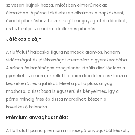
szívesen bújnak hozzá, miközben elmerülnek az
álmaikban. A párna tökéletesen alkalmas a napközbeni,
óvodai pihenéshez, hiszen segít megnyugtatni a kicsiket,
és biztosítja számukra a kellemes pihenést.
Játékos dizájn
A fluffaluff halacska figura nemcsak aranyos, hanem
vidámságot és játékosságot csempész a gyerekszobába.
A színes és barátságos megjelenés ideális díszítőelem a
gyerekek számára, emellett a párna karaktere ösztönzi a
képzelőerőt és a játékot. Mivel a puha plüss anyag
mosható, a tisztítása is egyszerű és kényelmes, így a
párna mindig friss és tiszta maradhat, készen a
következő kalandra.
Prémium anyaghasználat
A fluffaluff párna prémium minőségű anyagokból készült,