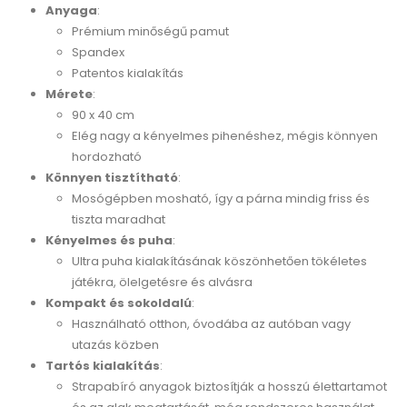
Anyaga
:
Prémium minőségű pamut
Spandex
Patentos kialakítás
Mérete
:
90 x 40 cm
Elég nagy a kényelmes pihenéshez, mégis könnyen
hordozható
Könnyen tisztítható
:
Mosógépben mosható, így a párna mindig friss és
tiszta maradhat
Kényelmes és puha
:
Ultra puha kialakításának köszönhetően tökéletes
játékra, ölelgetésre és alvásra
Kompakt és sokoldalú
:
Használható otthon, óvodába az autóban vagy
utazás közben
Tartós kialakítás
:
Strapabíró anyagok biztosítják a hosszú élettartamot