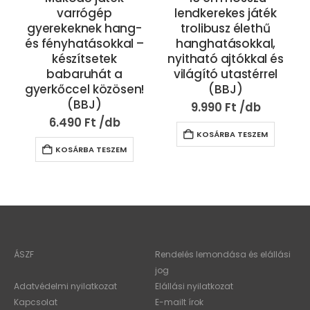
varrógép
lendkerekes játék
gyerekeknek hang-
trolibusz élethű
és fényhatásokkal –
hanghatásokkal,
készítsetek
nyitható ajtókkal és
babaruhát a
világító utastérrel
gyerkőccel közösen!
(BBJ)
(BBJ)
9.990
Ft
6.490
Ft
KOSÁRBA TESZEM
KOSÁRBA TESZEM
ÁSZF
Rendelés lemondása és elállási
jog
Adatvédelmi nyilatkozat
Elállási nyilatkozat
Kapcsolat
E-mailt írok