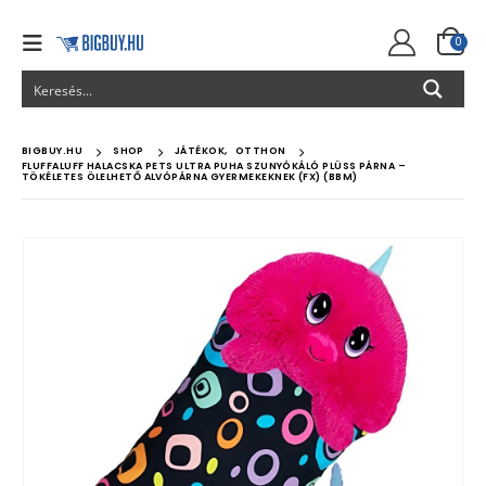
0
BIGBUY.HU
SHOP
JÁTÉKOK
,
OTTHON
FLUFFALUFF HALACSKA PETS ULTRA PUHA SZUNYÓKÁLÓ PLÜSS PÁRNA –
TÖKÉLETES ÖLELHETŐ ALVÓPÁRNA GYERMEKEKNEK (FX) (BBM)