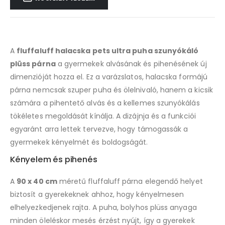
A
fluffaluff halacska pets ultra puha szunyókáló
plüss párna
a gyermekek alvásának és pihenésének új
dimenzióját hozza el. Ez a varázslatos, halacska formájú
párna nemcsak szuper puha és ölelnivaló, hanem a kicsik
számára a pihentető alvás és a kellemes szunyókálás
tökéletes megoldását kínálja. A dizájnja és a funkciói
egyaránt arra lettek tervezve, hogy támogassák a
gyermekek kényelmét és boldogságát.
Kényelem és pihenés
A
90 x 40 cm
méretű fluffaluff párna elegendő helyet
biztosít a gyerekeknek ahhoz, hogy kényelmesen
elhelyezkedjenek rajta. A puha, bolyhos plüss anyaga
minden öleléskor mesés érzést nyújt, így a gyerekek