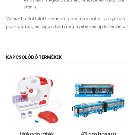
és az alak megtartását, még rendszeres használat
után is
Válaszd a fluffaluff halacska pets ultra puha szunyókáló
plüss párnát, és tapasztald meg a pihenés új dimenzióját!
KAPCSOLÓDÓ TERMÉKEK
Működő játék
43 cm hosszú