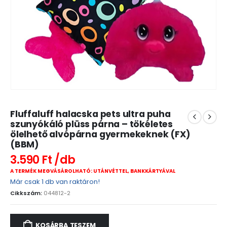
Fluffaluff halacska pets ultra puha
szunyókáló plüss párna – tökéletes
ölelhető alvópárna gyermekeknek (FX)
(BBM)
3.590
Ft
A TERMÉK MEGVÁSÁROLHATÓ: UTÁNVÉTTEL, BANKKÁRTYÁVAL
Már csak 1 db van raktáron!
Cikkszám:
044812-2
KOSÁRBA TESZEM