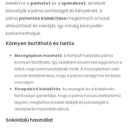
beleértve a
pamutot
és a
spandexet
, amelyek
biztosítják a párna tartósságát és kényelmét. A
párna
patentos kialakítása
megkönnyíti a huzat
eltávolítását és cseréjét, így mindig könnyedén
karbantarthatjuk.
Könnyen tisztítható és tartós
Mosógépben mosható
: A fluffaluff halacska párna
könnyen tisztítható, így szülőként sosem kell aggódnod a
foltok vagy szennyeződések miatt. A mosógépben való
mosás lehetővé teszi, hogy a párna mindig friss és tiszta
maradjon.
Strapabíró kialakítás
: Az anyagok és a kivitelezés
tartóssága garantálja, hogy a párna hosszú élettartamú
legyen, megtartva eredeti alakját és puhaságát a
rendszeres használat után is.
Sokoldalú használat