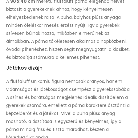
A
90 x 40 cm
méretű fluffaluff párna elegendő helyet
biztosít a gyerekeknek ahhoz, hogy kényelmesen
elhelyezkedjenek rajta. A puha, bolyhos plüss anyaga
minden öleléskor mesés érzést nyújt, így a gyerekek
szívesen bújnak hozzá, miközben elmerülnek az
álmaikban. A párna tökéletesen alkalmas a napközbeni,
óvodai pihenéshez, hiszen segít megnyugtatni a kicsiket,
és biztosítja számukra a kellemes pihenést.
Játékos dizájn
A fluffaluff unikornis figura nemcsak aranyos, hanem
vidámságot és játékosságot csempész a gyerekszobába.
A színes és barátságos megjelenés ideális díszítőelem a
gyerekek számára, emellett a párna karaktere ösztönzi a
képzelőerőt és a játékot. Mivel a puha plüss anyag
mosható, a tisztítása is egyszerű és kényelmes, így a
párna mindig friss és tiszta maradhat, készen a
következő kalandra.