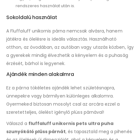
rendszeres használat után is.
Sokoldalú használat
A Fluffaluff unikornis párna nemcsak alvásra, hanem
játékra és ölelésre is ideális választás. Használható
otthon, az óvodában, az autóban vagy utazás közben, így
a gyerekek mindig élvezhetik a kényelem és a puhaság
érzését, bárhol is legyenek.
Ajándék minden alakalmra
Ez a párna tökéletes ajándék lehet születésnapra,
ünnepekre vagy bármilyen különleges alkalomra.
Gyermeked biztosan mosolyt csal az arcára ezzel a
szeretetteljes, ölelést igénylő plüss párnával!
Válaszd a
fluffaluff unikornis pets ultra puha
szunyókáló plüss párnát
, és tapasztald meg a pihenés
és az ölelések új dimenzióját, ahol a kényelem és a