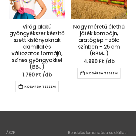
Virág alakú
Nagy méretű élethű
gyöngyékszer készítő
játék kombájn,
szett kislányoknak
aratógép – zöld
damillal és
színben – 25 cm
változatos formájú,
(BBMJ)
színes gyöngyökkel
4.990
Ft
(BBJ)
KOSÁRBA TESZEM
1.790
Ft
KOSÁRBA TESZEM
ÁSZF
Rendelés lemondása és elállási