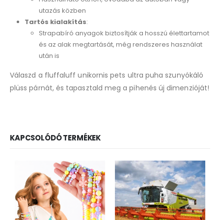
utazás közben
Tartós kialakítás
:
Strapabíró anyagok biztosítják a hosszú élettartamot
és az alak megtartását, még rendszeres használat
után is
Válaszd a fluffaluff unikornis pets ultra puha szunyókáló
plüss párnát, és tapasztald meg a pihenés új dimenzióját!
KAPCSOLÓDÓ TERMÉKEK