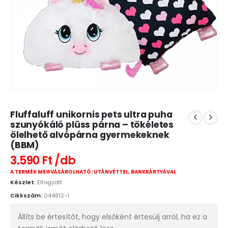
Fluffaluff unikornis pets ultra puha
szunyókáló plüss párna – tökéletes
ölelhető alvópárna gyermekeknek
(BBM)
3.590
Ft
A TERMÉK MEGVÁSÁROLHATÓ: UTÁNVÉTTEL, BANKKÁRTYÁVAL
Készlet:
Elfogyott
Cikkszám:
044812-1
Állíts be értesítőt, hogy elsőként értesülj arról, ha ez a