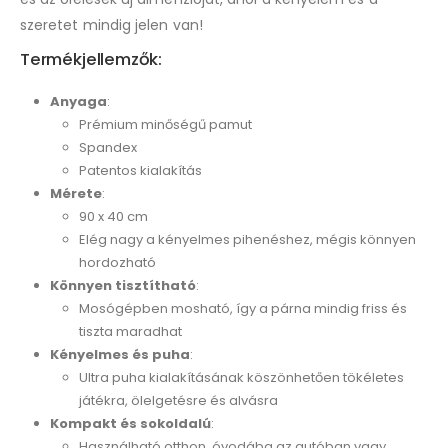
szeretet mindig jelen van!
Termékjellemzők:
Anyaga
:
Prémium minőségű pamut
Spandex
Patentos kialakítás
Mérete
:
90 x 40 cm
Elég nagy a kényelmes pihenéshez, mégis könnyen
hordozható
Könnyen tisztítható
:
Mosógépben mosható, így a párna mindig friss és
tiszta maradhat
Kényelmes és puha
:
Ultra puha kialakításának köszönhetően tökéletes
játékra, ölelgetésre és alvásra
Kompakt és sokoldalú
:
Használható otthon, óvodába az autóban vagy