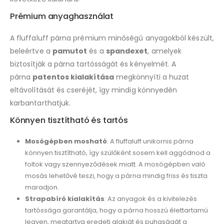
Prémium anyaghasználat
A fluffaluff párna prémium minőségű anyagokból készült,
beleértve a
pamutot
és a
spandexet
, amelyek
biztosítják a párna tartósságát és kényelmét. A
párna
patentos kialakítása
megkönnyíti a huzat
eltávolítását és cseréjét, így mindig könnyedén
karbantarthatjuk.
Könnyen tisztítható és tartós
Mosógépben mosható
: A fluffaluff unikornis párna
könnyen tisztítható, így szülőként sosem kell aggódnod a
foltok vagy szennyeződések miatt. A mosógépben való
mosás lehetővé teszi, hogy a párna mindig friss és tiszta
maradjon.
Strapabíró kialakítás
: Az anyagok és a kivitelezés
tartóssága garantálja, hogy a párna hosszú élettartamú
legyen, megtartva eredeti alakját és puhaságát a