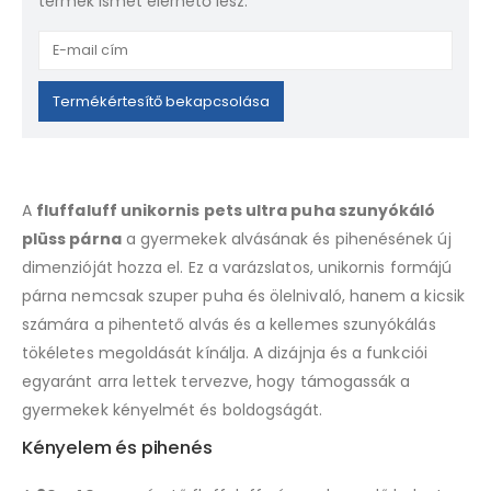
termék ismét elérhető lesz.
Enter
your
email
Termékértesítő bekapcsolása
address
to
join
the
A
fluffaluff unikornis pets ultra puha szunyókáló
waitlist
plüss párna
a gyermekek alvásának és pihenésének új
for
dimenzióját hozza el. Ez a varázslatos, unikornis formájú
this
product
párna nemcsak szuper puha és ölelnivaló, hanem a kicsik
számára a pihentető alvás és a kellemes szunyókálás
tökéletes megoldását kínálja. A dizájnja és a funkciói
egyaránt arra lettek tervezve, hogy támogassák a
gyermekek kényelmét és boldogságát.
Kényelem és pihenés