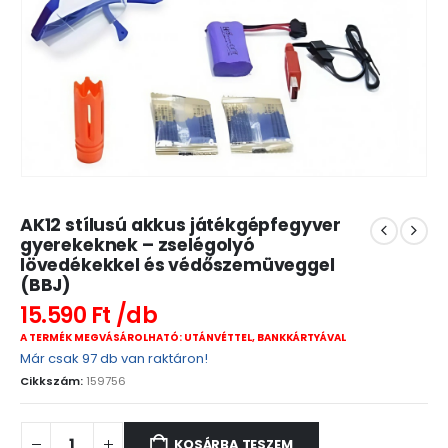
AK12 stílusú akkus játékgépfegyver
gyerekeknek – zselégolyó
lövedékekkel és védőszemüveggel
(BBJ)
15.590
Ft
A TERMÉK MEGVÁSÁROLHATÓ: UTÁNVÉTTEL, BANKKÁRTYÁVAL
Már csak 97 db van raktáron!
Cikkszám:
159756
KOSÁRBA TESZEM