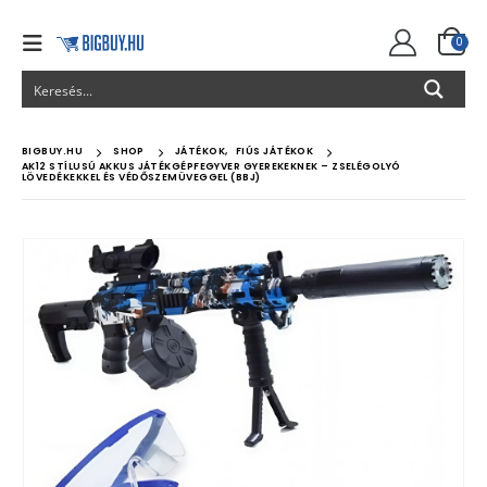
0
BIGBUY.HU
SHOP
JÁTÉKOK
,
FIÚS JÁTÉKOK
AK12 STÍLUSÚ AKKUS JÁTÉKGÉPFEGYVER GYEREKEKNEK – ZSELÉGOLYÓ
LÖVEDÉKEKKEL ÉS VÉDŐSZEMÜVEGGEL (BBJ)