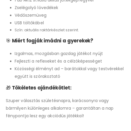
Zselégolyó lövedékek
Védőszemüveg
USB töltőkábel
Szín: aktuális raktárkészlet szerint.
🎯
Miért fogják imádni a gyerekek?
Izgalmas, mozgásban gazdag játékot nyújt
Fejleszti a reflexeket és a célzóképességet
Közösségi élményt ad – barátokkal vagy testvérekkel
együtt is szórakoztató
🎁
Tökéletes ajándékötlet:
Szuper választás születésnapra, karácsonyra vagy
bármilyen különleges alkalomra – garantáltan a nap
fénypontja lesz egy akciódús játékkal!