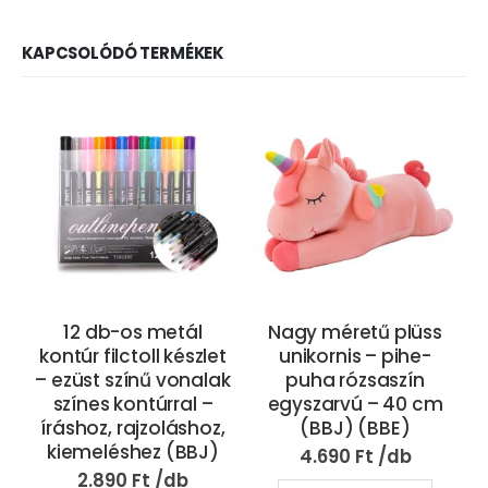
KAPCSOLÓDÓ TERMÉKEK
12 db-os metál
Nagy méretű plüss
kontúr filctoll készlet
unikornis – pihe-
– ezüst színű vonalak
puha rózsaszín
színes kontúrral –
egyszarvú – 40 cm
íráshoz, rajzoláshoz,
(BBJ) (BBE)
kiemeléshez (BBJ)
4.690
Ft
2.890
Ft