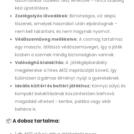
automatikus tüzelést tesz lehetővé – nincs szükség
kézi újratöltésre.
Zselégolyós lövedékek:
Biztonságos, víz alapú
lőszerek, amelyek használat után elpárolognak –
nem kell takarítani, és nem hagynak nyomot.
Védőszemüveg mellékelve:
A csomag tartalmaz
egy masszív, átlátszó védőszemüveget, így a játék
közben a szemek mindig biztonságban vannak.
Valósághű kialakítás:
A játékgépkarabély
megjelenése a híres AK12 inspirációját követi, így
különösen izgalmas élményt nyújt a gyerekeknek.
Ideális kültéri és beltéri játékhoz:
Könnyű súlyú és
kompakt kialakításának köszönhetően bárhová
magaddal viheted – kertbe, parkba vagy akár
beltérre is.
📦
A doboz tartalma:
1 db AK12 stílusú akkus játékgépfegyver