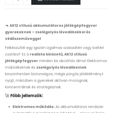
🔫
AK12 stílusú akkumulátoros játékgépfegyver
gyerekeknek – zselégolyós lövedékekkel és
védőszemüveggel
Felkészültél egy igazán izgalmas szabadtéri vagy beltéri
csatára? Ez a
realista kinézetű, AK12 stílusú
játékgépfegyver
minden kis akcióhős álma! Elektromos
működésének és
zselégolyós lövedékeinek
köszönhetően biztonságos, mégis pörgős játékélményt
nyújt, miközben a gyerekek aktívan mozognak,
koncentrálnak és stratégiáznak.
🚀
Főbb jellemzők:
Elektromos működés:
Az akkumulátoros rendszer