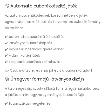
🫧 Automata buborékkészítő játék
Az automata működésnek köszönhetően a játék
egyszerűen használható, és folyamatos buborékélményt
biztosíthat.
✔️ automata buborékfújó kialakítás
✔️ látványos buborékképzés
✔️ egyszerű használat gyerekeknek
✔️ vidám kültéri játék
✔️ szappanbuborékos szórakozás
👉 Csak indítsd el, és már jöhet is a buborékáradat!
🚀 Űrfegyver formájú, látványos dizájn
A különleges űrpisztoly stílusú forma izgalmasabbá teszi
a játékot, mint egy hagyományos buborékfújó.
✔️ futurisztikus megjelenés