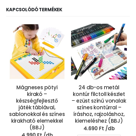
KAPCSOLÓDÓ TERMÉKEK
Mágneses pötyi
24 db-os metál
kirakó –
kontúr filctoll készlet
készségfejlesztő
– ezüst színű vonalak
játék táblával,
színes kontúrral –
v
sablonokkal és színes
íráshoz, rajzoláshoz,
kirakható elemekkel
kiemeléshez (BBJ)
(BBJ)
4.690
Ft
4.990
Ft