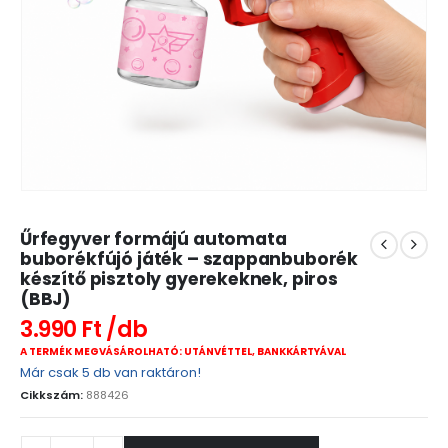
Űrfegyver formájú automata
buborékfújó játék – szappanbuborék
készítő pisztoly gyerekeknek, piros
(BBJ)
3.990
Ft
A TERMÉK MEGVÁSÁROLHATÓ: UTÁNVÉTTEL, BANKKÁRTYÁVAL
Már csak 5 db van raktáron!
Cikkszám:
888426