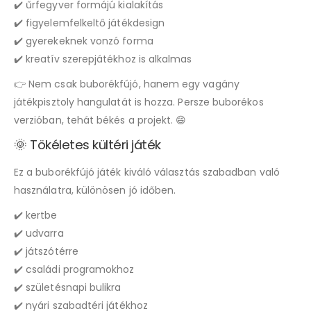
✔️ űrfegyver formájú kialakítás
✔️ figyelemfelkeltő játékdesign
✔️ gyerekeknek vonzó forma
✔️ kreatív szerepjátékhoz is alkalmas
👉 Nem csak buborékfújó, hanem egy vagány
játékpisztoly hangulatát is hozza. Persze buborékos
verzióban, tehát békés a projekt. 😄
🌞 Tökéletes kültéri játék
Ez a buborékfújó játék kiváló választás szabadban való
használatra, különösen jó időben.
✔️ kertbe
✔️ udvarra
✔️ játszótérre
✔️ családi programokhoz
✔️ születésnapi bulikra
✔️ nyári szabadtéri játékhoz