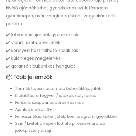
kiváló ajándék lehet gyerekeknek születésnapra,
gyereknapra, nyári meglepetésként vagy akár kerti
partikra.
✔️ látványos ajándék gyerekeknek
✔️ vidám szabadtéri játék
✔️ könnyen használható kialakítás
✔️ különleges megjelenés
✔️ garantált buborékos hangulat
📦 Főbb jellemzők
Termék típusa: automata buborékfújó játék
Kialakítás: űrfegyver / játékpisztoly forma
Funkció: szappanbuborék készítés
Ajánlott életkor: 3+
Felhasználás: kültéri játék, kerti program, gyerekbuli
Szín / kivitel: a képen látható pirosas-narancs
játékpisztoly dizájn