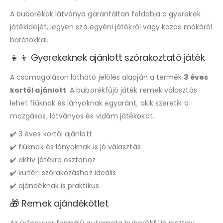
A buborékok látványa garantáltan feldobja a gyerekek
játékidejét, legyen szó egyéni játékról vagy közös mókáról
barátokkal.
👧👦 Gyerekeknek ajánlott szórakoztató játék
A csomagoláson látható jelölés alapján a termék
3 éves
kortól ajánlott
. A buborékfújó játék remek választás
lehet fiúknak és lányoknak egyaránt, akik szeretik a
mozgásos, látványos és vidám játékokat.
✔️ 3 éves kortól ajánlott
✔️ fiúknak és lányoknak is jó választás
✔️ aktív játékra ösztönöz
✔️ kültéri szórakozáshoz ideális
✔️ ajándéknak is praktikus
🎁 Remek ajándékötlet
Az űrfegyver formájú automata buborékfújó pisztoly