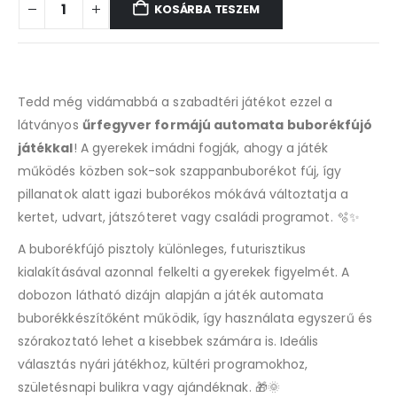
KOSÁRBA TESZEM
Tedd még vidámabbá a szabadtéri játékot ezzel a
látványos
űrfegyver formájú automata buborékfújó
játékkal
! A gyerekek imádni fogják, ahogy a játék
működés közben sok-sok szappanbuborékot fúj, így
pillanatok alatt igazi buborékos mókává változtatja a
kertet, udvart, játszóteret vagy családi programot. 🫧✨
A buborékfújó pisztoly különleges, futurisztikus
kialakításával azonnal felkelti a gyerekek figyelmét. A
dobozon látható dizájn alapján a játék automata
buborékkészítőként működik, így használata egyszerű és
szórakoztató lehet a kisebbek számára is. Ideális
választás nyári játékhoz, kültéri programokhoz,
születésnapi bulikra vagy ajándéknak. 🎁🌞