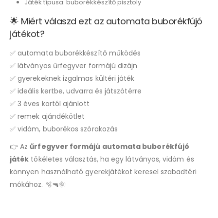
Játék típusa: buborékkészítő pisztoly
🌟 Miért válaszd ezt az automata buborékfújó
játékot?
✅ automata buborékkészítő működés
✅ látványos űrfegyver formájú dizájn
✅ gyerekeknek izgalmas kültéri játék
✅ ideális kertbe, udvarra és játszótérre
✅ 3 éves kortól ajánlott
✅ remek ajándékötlet
✅ vidám, buborékos szórakozás
👉 Az
űrfegyver formájú automata buborékfújó
játék
tökéletes választás, ha egy látványos, vidám és
könnyen használható gyerekjátékot keresel szabadtéri
mókához. 🫧🔫🌞