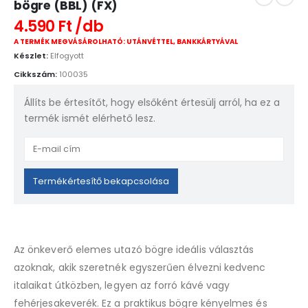
bögre (BBL) (FX)
4.590
Ft
A TERMÉK MEGVÁSÁROLHATÓ: UTÁNVÉTTEL, BANKKÁRTYÁVAL
Készlet:
Elfogyott
Cikkszám:
100035
Állíts be értesítőt, hogy elsőként értesülj arról, ha ez a
termék ismét elérhető lesz.
Enter
your
email
Termékértesítő bekapcsolása
address
to
join
the
Az önkeverő elemes utazó bögre ideális választás
waitlist
azoknak, akik szeretnék egyszerűen élvezni kedvenc
for
italaikat útközben, legyen az forró kávé vagy
this
product
fehérjesakeverék. Ez a praktikus bögre kényelmes és