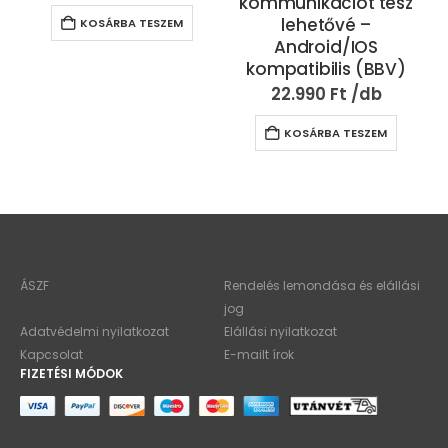
kommunikációt tesz
lehetővé –
KOSÁRBA TESZEM
Android/IOS
kompatibilis (BBV)
22.990
Ft
KOSÁRBA TESZEM
ÁSZF
Rendelés lemondása és elállási
jog
Adatvédelmi nyilatkozat
Elállási nyilatkozat
Kapcsolat
E-mailt írok
FIZETÉSI MÓDOK