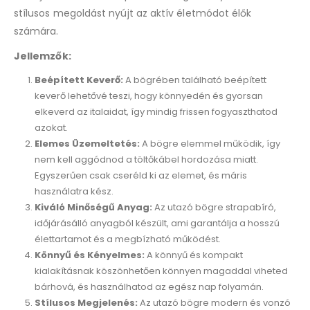
stílusos megoldást nyújt az aktív életmódot élők
számára.
Jellemzők:
Beépített Keverő:
A bögrében található beépített
keverő lehetővé teszi, hogy könnyedén és gyorsan
elkeverd az italaidat, így mindig frissen fogyaszthatod
azokat.
Elemes Üzemeltetés:
A bögre elemmel működik, így
nem kell aggódnod a töltőkábel hordozása miatt.
Egyszerűen csak cseréld ki az elemet, és máris
használatra kész.
Kiváló Minőségű Anyag:
Az utazó bögre strapabíró,
időjárásálló anyagból készült, ami garantálja a hosszú
élettartamot és a megbízható működést.
Könnyű és Kényelmes:
A könnyű és kompakt
kialakításnak köszönhetően könnyen magaddal viheted
bárhová, és használhatod az egész nap folyamán.
Stílusos Megjelenés:
Az utazó bögre modern és vonzó