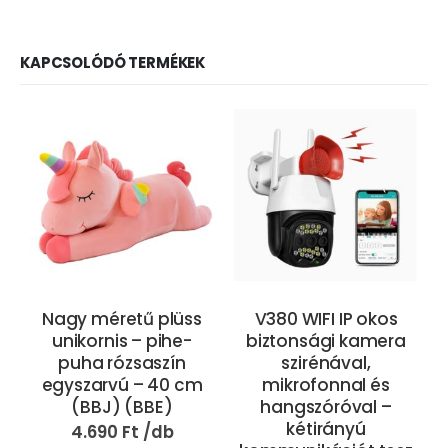
KAPCSOLÓDÓ TERMÉKEK
Nagy méretű plüss
V380 WIFI IP okos
unikornis – pihe-
biztonsági kamera
puha rózsaszín
szirénával,
egyszarvú – 40 cm
mikrofonnal és
(BBJ) (BBE)
hangszóróval –
kétirányú
4.690
Ft