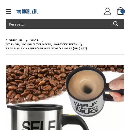
0
BIGBUY.HU
SHOP
OTTHON
,
KONYHAI TERMÉKEK
,
PARTY KELLÉKEK
PRAKTIKUS ÖNKEVERŐ ELEMES UTAZÓ BÖGRE (BBL) (FX)