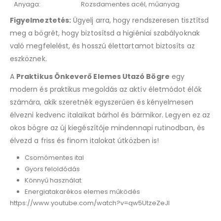
Anyaga:
Rozsdamentes acél, műanyag
Figyelmeztetés:
Ügyelj arra, hogy rendszeresen tisztítsd
meg a bögrét, hogy biztosítsd a higiéniai szabályoknak
való megfelelést, és hosszú élettartamot biztosíts az
eszköznek.
A
Praktikus Önkeverő Elemes Utazó Bögre
egy
modern és praktikus megoldás az aktív életmódot élők
számára, akik szeretnék egyszerűen és kényelmesen
élvezni kedvenc italaikat bárhol és bármikor. Legyen ez az
okos bögre az új kiegészítője mindennapi rutinodban, és
élvezd a friss és finom italokat útközben is!
Csomómentes ital
Gyors feloldódás
Könnyű használat
Energiatakarékos elemes működés
https://www.youtube.com/watch?v=qw5UtzeZeJI