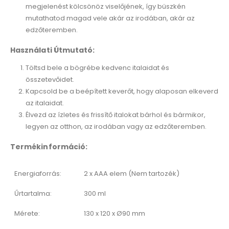
megjelenést kölcsönöz viselőjének, így büszkén
mutathatod magad vele akár az irodában, akár az
edzőteremben.
Használati Útmutató:
Töltsd bele a bögrébe kedvenc italaidat és
összetevőidet.
Kapcsold be a beépített keverőt, hogy alaposan elkeverd
az italaidat.
Élvezd az ízletes és frissítő italokat bárhol és bármikor,
legyen az otthon, az irodában vagy az edzőteremben.
Termékinformáció:
Energiaforrás:
2 x AAA elem (Nem tartozék)
Űrtartalma:
300 ml
Mérete:
130 x 120 x Ø90 mm