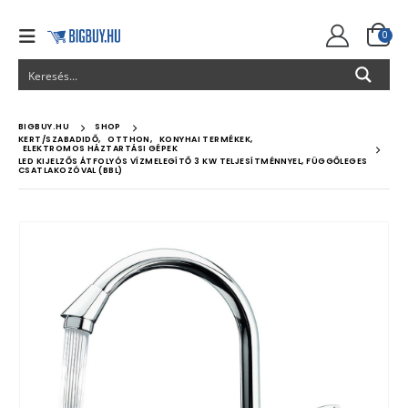
0
BIGBUY.HU
SHOP
KERT/SZABADIDŐ
,
OTTHON
,
KONYHAI TERMÉKEK
,
ELEKTROMOS HÁZTARTÁSI GÉPEK
LED KIJELZŐS ÁTFOLYÓS VÍZMELEGÍTŐ 3 KW TELJESÍTMÉNNYEL, FÜGGŐLEGES
CSATLAKOZÓVAL (BBL)