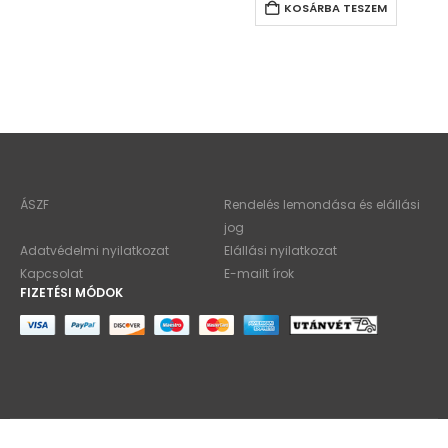
KOSÁRBA TESZEM
ÁSZF
Rendelés lemondása és elállási
jog
Adatvédelmi nyilatkozat
Elállási nyilatkozat
Kapcsolat
E-mailt írok
FIZETÉSI MÓDOK