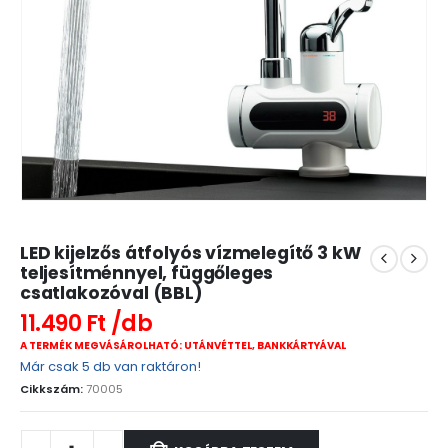
LED kijelzős átfolyós vízmelegítő 3 kW
teljesítménnyel, függőleges
csatlakozóval (BBL)
11.490
Ft
A TERMÉK MEGVÁSÁROLHATÓ: UTÁNVÉTTEL, BANKKÁRTYÁVAL
Már csak 5 db van raktáron!
Cikkszám:
70005