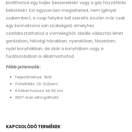
kiválthatod egy bojler beszerelését vagy a gáz hozzáférés
bekötését. Ezt egyszerűen megteheted, nem igényel
szakembert, a csap helyére kell szerelni, ezután már csak
egy konnektorra van szükséged, amelyhez
csatlakoztathatod a vízmelegítőt. Ideális választás lehet
garázsban, hétvégi házakban, nyaralóban, fészerben,
nyári konyhákban, de akár a konyhában vagy a
fürdőszobában is alkalmazhatod.
Főbb jellemzők:
Teljesítménye: 3kW
Vízfelfűtés: 1,5-2L/perc
A kábel hossza: kb 90 cm
360°-ban elforgatható
KAPCSOLÓDÓ TERMÉKEK