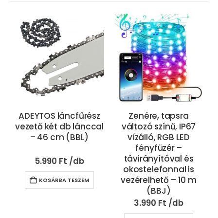
ADEYTOS láncfűrész
Zenére, tapsra
vezető két db lánccal
változó színű, IP67
– 46 cm (BBL)
vízálló, RGB LED
fényfüzér –
távirányítóval és
5.990
Ft
okostelefonnal is
vezérelhető – 10 m
KOSÁRBA TESZEM
(BBJ)
3.990
Ft