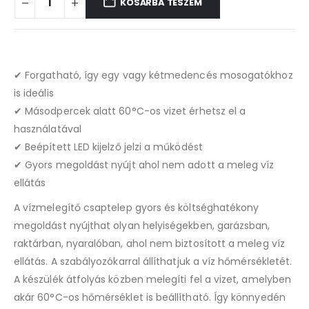
KOSÁRBA TESZEM
✔ Forgatható, így egy vagy kétmedencés mosogatókhoz
is ideális
✔ Másodpercek alatt 60°C-os vizet érhetsz el a
használatával
✔ Beépített LED kijelző jelzi a működést
✔ Gyors megoldást nyújt ahol nem adott a meleg víz
ellátás
A vízmelegítő csaptelep gyors és költséghatékony
megoldást nyújthat olyan helyiségekben, garázsban,
raktárban, nyaralóban, ahol nem biztosított a meleg víz
ellátás. A szabályozókarral állíthatjuk a víz hőmérsékletét.
A készülék átfolyás közben melegíti fel a vizet, amelyben
akár 60°C-os hőmérséklet is beállítható. Így könnyedén