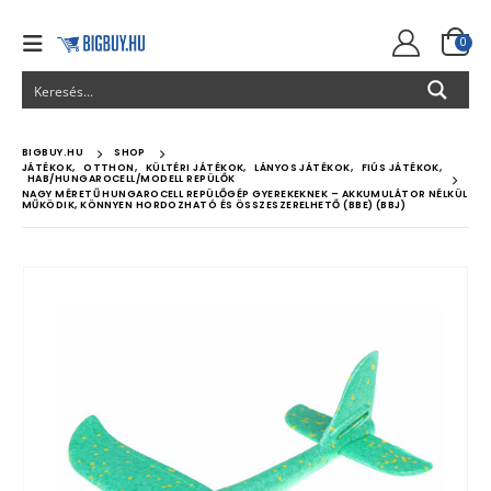
0
BIGBUY.HU
SHOP
JÁTÉKOK
,
OTTHON
,
KÜLTÉRI JÁTÉKOK
,
LÁNYOS JÁTÉKOK
,
FIÚS JÁTÉKOK
,
HAB/HUNGAROCELL/MODELL REPÜLŐK
NAGY MÉRETŰ HUNGAROCELL REPÜLŐGÉP GYEREKEKNEK – AKKUMULÁTOR NÉLKÜL
MŰKÖDIK, KÖNNYEN HORDOZHATÓ ÉS ÖSSZESZERELHETŐ (BBE) (BBJ)