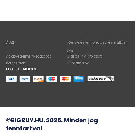
ÁSZF
Rendelés lemondása és elállási
jog
Adatvédelmi nyilatkozat
Elállási nyilatkozat
Kapcsolat
E-mailt írok
FIZETÉSI MÓDOK
©BIGBUY.HU. 2025. Minden jog
fenntartva!