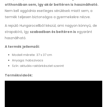
otthonában sem, így akár beltéren is használható.
Nem kell aggódnia esetleges sérülések miatt sem, a
termék teljesen biztonságos a gyermekekre nézve.
A repülő Hungarocellből készül, ami nagyon könnyű, de
strapabíró, így
szabadban és beltéren is
egyaránt
használható.
A termék jellemzői:
Modell mérete: 37 x 37 cm
Anyaga: habszivacs
Szín: aktuális raktárkészlet szerint
Termékvideók: