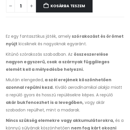
KOSÁRBA TESZEM
Ez egy fantasztikus játék, amely
szórakozást és örömet
nyújt
kicsiknek és nagyoknak egyaránt.
Kitűnő szórakozás szabadban. Az
összeszerelése
nagyon egyszerű, csak a szárnyak függőleges
elemét kell a mélyedésbe helyezni.
Miután elengeded,
a szél erejének köszönhetően
azonnal repülni kezd.
Kiváló
aerodinamikai alakja
miatt
a repülő gyors és hosszú repülésekre képes. A repülő
akár bukfencezhet is a levegőben,
vagy akár
szabadon repülhet, mint a madarak.
Nincs szükség elemekre vagy akkumulátorokra,
és a
könnyű súlyának köszönhetően
nem fog kárt okozni