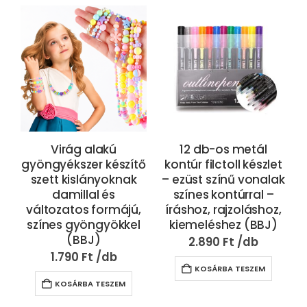
Virág alakú
12 db-os metál
gyöngyékszer készítő
kontúr filctoll készlet
szett kislányoknak
– ezüst színű vonalak
damillal és
színes kontúrral –
változatos formájú,
íráshoz, rajzoláshoz,
színes gyöngyökkel
kiemeléshez (BBJ)
(BBJ)
2.890
Ft
1.790
Ft
KOSÁRBA TESZEM
KOSÁRBA TESZEM