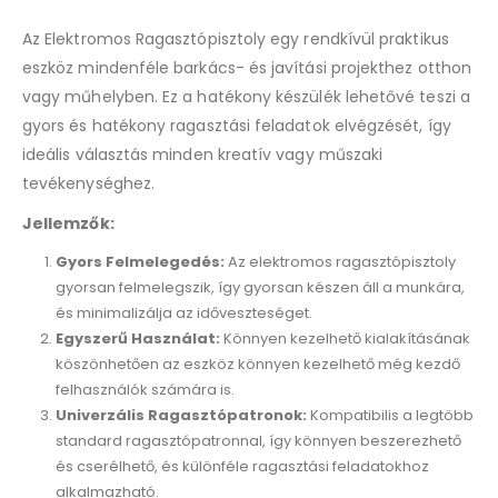
Az Elektromos Ragasztópisztoly egy rendkívül praktikus
eszköz mindenféle barkács- és javítási projekthez otthon
vagy műhelyben. Ez a hatékony készülék lehetővé teszi a
gyors és hatékony ragasztási feladatok elvégzését, így
ideális választás minden kreatív vagy műszaki
tevékenységhez.
Jellemzők:
Gyors Felmelegedés:
Az elektromos ragasztópisztoly
gyorsan felmelegszik, így gyorsan készen áll a munkára,
és minimalizálja az időveszteséget.
Egyszerű Használat:
Könnyen kezelhető kialakításának
köszönhetően az eszköz könnyen kezelhető még kezdő
felhasználók számára is.
Univerzális Ragasztópatronok:
Kompatibilis a legtöbb
standard ragasztópatronnal, így könnyen beszerezhető
és cserélhető, és különféle ragasztási feladatokhoz
alkalmazható.