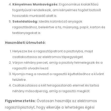
Kényelmes Munkavégzés:
Ergonomikus kialakítású
fogantyúval rendelkezik, ami kényelmes fogást biztosít
hosszabb munkaidő alatt is.
Sokoldalúság:
Ideális különböző anyagok
ragasztásához, beleértve a fa, műanyag, papír, karton és
textilanyagokat is.
Használati útmutató:
Helyezze be a ragasztópatront a pisztolyba, majd
csatlakoztassa az elektromos tápegységet.
Várjon néhány percet, amíg a pisztoly felmelegszik és a
ragasztó olvadni kezd.
Nyomja meg a ravaszt a ragasztó kijuttatásához a kívánt
felületre.
Csatlakoztassa a két felragasztandó elemet és tartsa
néhány másodpercig, amíg a ragasztó megköt.
Figyelmeztetés:
Óvatosan használja az elektromos
ragasztópisztolyt, hogy elkerülje a lehetséges égési