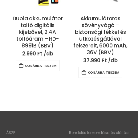
Dupla akkumulátor
Akkumulátoros
töltő digitális
sövényvágó –
kijelzővel, 2.4A
biztonsági fékkel és
töltőáram – HD-
ütközésgátlóval
8991B (BBV)
felszerelt, 6000 mAh,
36V (BBV)
2.990
Ft
37.990
Ft
KOSÁRBA TESZEM
KOSÁRBA TESZEM
ÁSZF
Rendelés lemondása és elállási