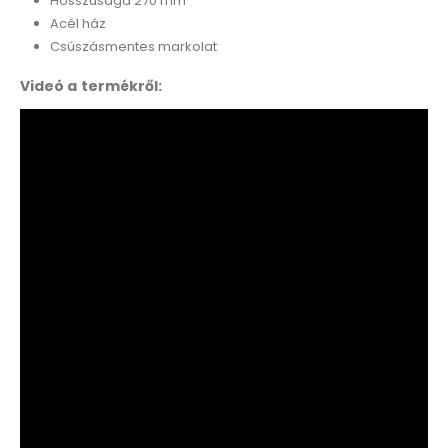
Hosszúsága 270 mm
Acél ház
Csúszásmentes markolat
Videó a termékről: