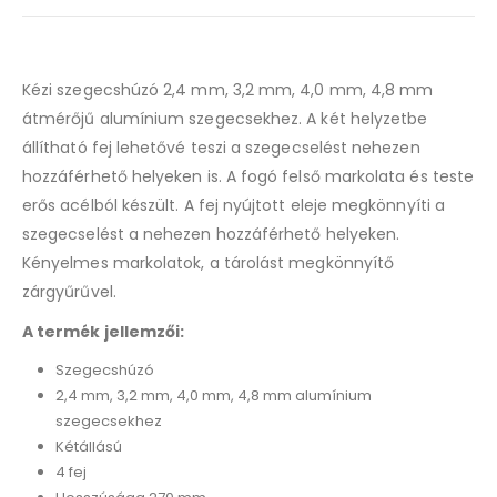
Kézi szegecshúzó 2,4 mm, 3,2 mm, 4,0 mm, 4,8 mm
átmérőjű alumínium szegecsekhez. A két helyzetbe
állítható fej lehetővé teszi a szegecselést nehezen
hozzáférhető helyeken is. A fogó felső markolata és teste
erős acélból készült. A fej nyújtott eleje megkönnyíti a
szegecselést a nehezen hozzáférhető helyeken.
Kényelmes markolatok, a tárolást megkönnyítő
zárgyűrűvel.
A termék jellemzői:
Szegecshúzó
2,4 mm, 3,2 mm, 4,0 mm, 4,8 mm alumínium
szegecsekhez
Kétállású
4 fej