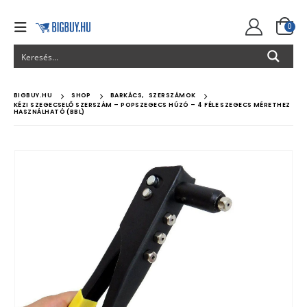
0
BIGBUY.HU
SHOP
BARKÁCS
,
SZERSZÁMOK
KÉZI SZEGECSELŐ SZERSZÁM – POPSZEGECS HÚZÓ – 4 FÉLE SZEGECS MÉRETHEZ
HASZNÁLHATÓ (BBL)