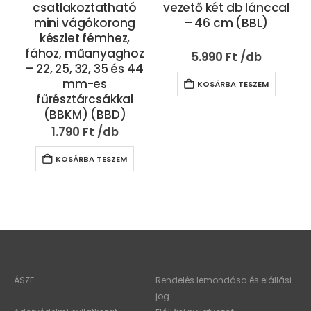
csatlakoztatható
vezető két db lánccal
mini vágókorong
– 46 cm (BBL)
készlet fémhez,
fához, műanyaghoz
5.990
Ft
– 22, 25, 32, 35 és 44
mm-es
KOSÁRBA TESZEM
fűrésztárcsákkal
(BBKM) (BBD)
1.790
Ft
KOSÁRBA TESZEM
ÁSZF
Rendelés lemondása és elállási
jog