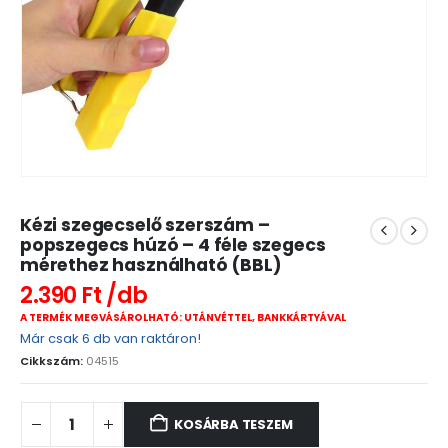
Kézi szegecselő szerszám –
popszegecs húzó – 4 féle szegecs
mérethez használható (BBL)
2.390
Ft
A TERMÉK MEGVÁSÁROLHATÓ: UTÁNVÉTTEL, BANKKÁRTYÁVAL
Már csak 6 db van raktáron!
Cikkszám:
04515
KOSÁRBA TESZEM