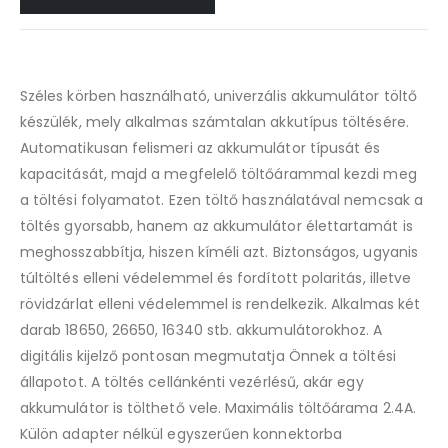
Széles körben használható, univerzális akkumulátor töltő
készülék, mely alkalmas számtalan akkutípus töltésére.
Automatikusan felismeri az akkumulátor típusát és
kapacitását, majd a megfelelő töltőárammal kezdi meg
a töltési folyamatot. Ezen töltő használatával nemcsak a
töltés gyorsabb, hanem az akkumulátor élettartamát is
meghosszabbítja, hiszen kíméli azt. Biztonságos, ugyanis
túltöltés elleni védelemmel és fordított polaritás, illetve
rövidzárlat elleni védelemmel is rendelkezik. Alkalmas két
darab 18650, 26650, 16340 stb. akkumulátorokhoz. A
digitális kijelző pontosan megmutatja Önnek a töltési
állapotot. A töltés cellánkénti vezérlésű, akár egy
akkumulátor is tölthető vele. Maximális töltőárama 2.4A.
Külön adapter nélkül egyszerűen konnektorba