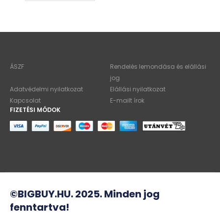
ÁSZF
Rendelés lemondása és elállási
jog
Adatvédelmi nyilatkozat
Elállási nyilatkozat
Kapcsolat
E-mailt írok
FIZETÉSI MÓDOK
©BIGBUY.HU. 2025. Minden jog
fenntartva!