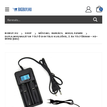
0
BIGBUY.HU
SHOP
MŰSZAKI
,
BARKÁCS
,
AKKUK, ELEMEK
DUPLA AKKUMULÁTOR TÖLTŐ DIGITÁLIS KIJELZŐVEL, 2.4A TÖLTŐÁRAM – HD-
8991B (BBV)