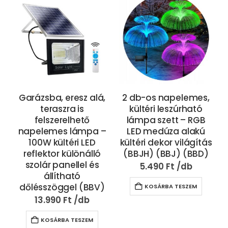
Garázsba, eresz alá,
2 db-os napelemes,
teraszra is
kültéri leszúrható
felszerelhető
lámpa szett – RGB
napelemes lámpa –
LED medúza alakú
100W kültéri LED
kültéri dekor világítás
reflektor különálló
(BBJH) (BBJ) (BBD)
szolár panellel és
5.490
Ft
állítható
dőlésszöggel (BBV)
KOSÁRBA TESZEM
13.990
Ft
KOSÁRBA TESZEM