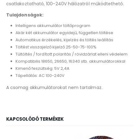
csatlakoztatható, 100-240V hálózatról működtethető.
Tulajdonságok:
Intelligens akkumulátor töltőprogram
Akár két akkumulátor egyidejű, független töltése
Automatikus érzékelés, kijelzés és töltés leállítás
Töltést visszajelző kijelző 25-50-75-100%
Túltöltés / fordított polaritás / rövidzárlat elleni védelem
Kompatibilis 18650, 26650, 16340 stb. akkumulátorokkal
Kimenő feszültség: 5V 2,4A
Tápellátás: AC 100-240V
A csomag akkumulátorokat nem tartalmaz.
KAPCSOLÓDÓ TERMÉKEK