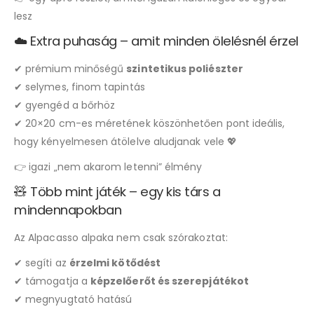
lesz
☁️ Extra puhaság – amit minden ölelésnél érzel
✔ prémium minőségű
szintetikus poliészter
✔ selymes, finom tapintás
✔ gyengéd a bőrhöz
✔ 20×20 cm-es méretének köszönhetően pont ideális,
hogy kényelmesen átölelve aludjanak vele 💖
👉 igazi „nem akarom letenni” élmény
🧸 Több mint játék – egy kis társ a
mindennapokban
Az Alpacasso alpaka nem csak szórakoztat:
✔ segíti az
érzelmi kötődést
✔ támogatja a
képzelőerőt és szerepjátékot
✔ megnyugtató hatású