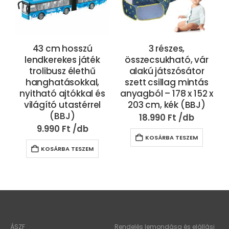
43 cm hosszú
3 részes,
lendkerekes játék
összecsukható, vár
trolibusz élethű
alakú játszósátor
hanghatásokkal,
szett csillag mintás
nyitható ajtókkal és
anyagból – 178 x 152 x
világító utastérrel
203 cm, kék (BBJ)
(BBJ)
18.990
Ft
9.990
Ft
KOSÁRBA TESZEM
KOSÁRBA TESZEM
ÁSZF
Rendelés lemondása és elállási