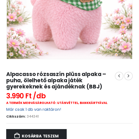
Alpacasso rózsaszín plüss alpaka –
puha, ölelhető alpaka játék
gyerekeknek és ajándéknak (BBJ)
3.990
Ft
A TERMÉK MEGVÁSÁROLHATÓ: UTÁNVÉTTEL, BANKKÁRTYÁVAL
Már csak 1 db van raktáron!
Cikkszám:
344341
KOSÁRBA TESZEM