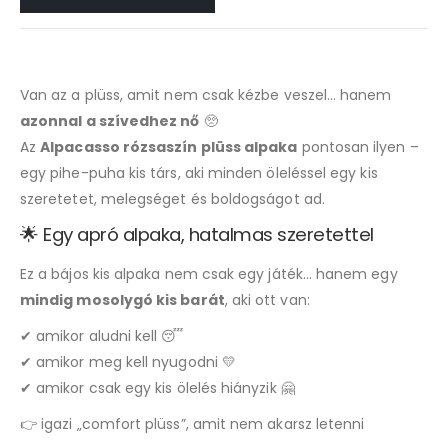
Van az a plüss, amit nem csak kézbe veszel… hanem
azonnal a szívedhez nő
🥺
Az
Alpacasso rózsaszín plüss alpaka
pontosan ilyen –
egy pihe-puha kis társ, aki minden öleléssel egy kis
szeretetet, melegséget és boldogságot ad.
🌟 Egy apró alpaka, hatalmas szeretettel
Ez a bájos kis alpaka nem csak egy játék… hanem egy
mindig mosolygó kis barát
, aki ott van:
✔ amikor aludni kell 😴
✔ amikor meg kell nyugodni 💛
✔ amikor csak egy kis ölelés hiányzik 🤗
👉 igazi „comfort plüss”, amit nem akarsz letenni