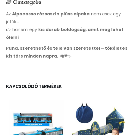
🌈 Összegzés
Az
Alpacasso rózsaszín plüss alpaka
nem csak egy
játék…
👉 hanem egy
kis darab boldogság, amit meg lehet
ölelni
.
Puha, szerethető és tele van szeretettel – tökéletes
kis társ minden napra.
🦙💗✨
KAPCSOLÓDÓ TERMÉKEK