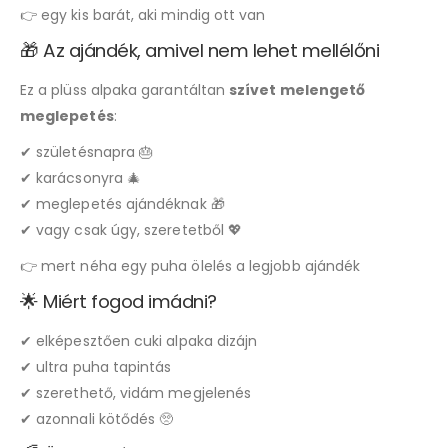
👉 egy kis barát, aki mindig ott van
🎁 Az ajándék, amivel nem lehet mellélőni
Ez a plüss alpaka garantáltan
szívet melengető
meglepetés
:
✔ születésnapra 🎂
✔ karácsonyra 🎄
✔ meglepetés ajándéknak 🎁
✔ vagy csak úgy, szeretetből 💖
👉 mert néha egy puha ölelés a legjobb ajándék
🌟 Miért fogod imádni?
✔ elképesztően cuki alpaka dizájn
✔ ultra puha tapintás
✔ szerethető, vidám megjelenés
✔ azonnali kötődés 🥺