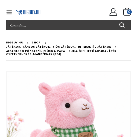
0
BIGBUY.HU
SHOP
JÁTÉKOK
,
LÁNYOS JÁTÉKOK
,
FIÚS JÁTÉKOK
,
INTERAKTÍV JÁTÉKOK
ALPACASSO RÓZSASZÍN PLÜSS ALPAKA – PUHA, ÖLELHETŐ ALPAKA JÁTÉK
GYEREKEKNEK ÉS AJÁNDÉKNAK (BBJ)