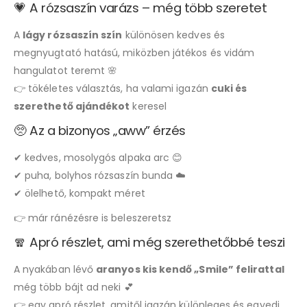
💗 A rózsaszín varázs – még több szeretet
A
lágy rózsaszín szín
különösen kedves és
megnyugtató hatású, miközben játékos és vidám
hangulatot teremt 🌸
👉 tökéletes választás, ha valami igazán
cuki és
szerethető ajándékot
keresel
🥺 Az a bizonyos „aww” érzés
✔ kedves, mosolygós alpaka arc 😊
✔ puha, bolyhos rózsaszín bunda ☁️
✔ ölelhető, kompakt méret
👉 már ránézésre is beleszeretsz
🧣 Apró részlet, ami még szerethetőbbé teszi
A nyakában lévő
aranyos kis kendő „Smile” felirattal
még több bájt ad neki 💕
👉 egy apró részlet, amitől igazán különleges és egyedi