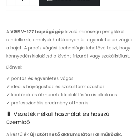
A
VGR V-177 hajvágógép
kiváló minőségű pengékkel
rendelkezik, amelyek hatékonyan és egyenletesen vágják
a hajat. A precíz vágási technológia lehetővé teszi, hogy
könnyedén kialakítsd a kívánt frizurát vagy szakállstílust.
Előnyei:
✔ pontos és egyenletes vágás
✔ ideális hajvágáshoz és szakállformázáshoz
✔ kontúrok és átmenetek kialakítására is alkalmas
✔ professzionális eredmény otthon is
🔋 Vezeték nélküli használat és hosszú
üzemidő
A készülék
újratölthető akkumulátorral működik
,