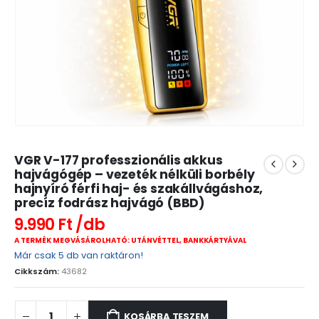
VGR V-177 professzionális akkus
hajvágógép – vezeték nélküli borbély
hajnyíró férfi haj- és szakállvágáshoz,
precíz fodrász hajvágó (BBD)
9.990
Ft
A TERMÉK MEGVÁSÁROLHATÓ: UTÁNVÉTTEL, BANKKÁRTYÁVAL
Már csak 5 db van raktáron!
Cikkszám:
43682
KOSÁRBA TESZEM