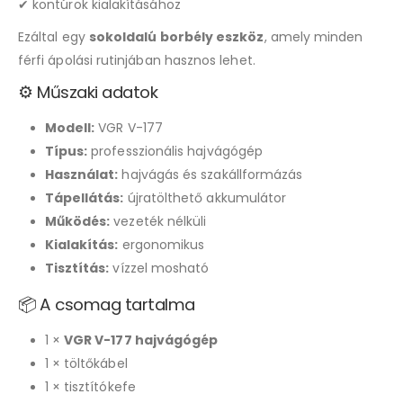
✔ kontúrok kialakításához
Ezáltal egy
sokoldalú borbély eszköz
, amely minden
férfi ápolási rutinjában hasznos lehet.
⚙️ Műszaki adatok
Modell:
VGR V-177
Típus:
professzionális hajvágógép
Használat:
hajvágás és szakállformázás
Tápellátás:
újratölthető akkumulátor
Működés:
vezeték nélküli
Kialakítás:
ergonomikus
Tisztítás:
vízzel mosható
📦 A csomag tartalma
1 ×
VGR V-177 hajvágógép
1 × töltőkábel
1 × tisztítókefe