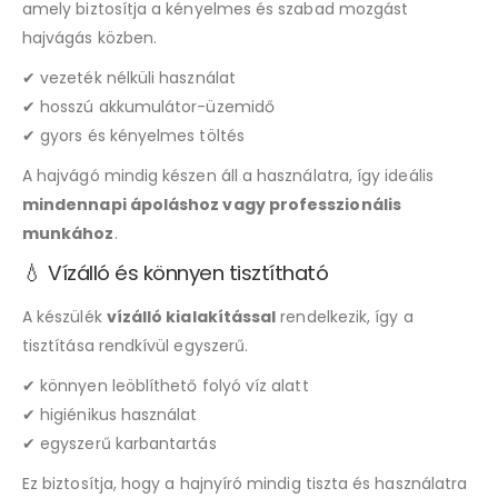
amely biztosítja a kényelmes és szabad mozgást
hajvágás közben.
✔ vezeték nélküli használat
✔ hosszú akkumulátor-üzemidő
✔ gyors és kényelmes töltés
A hajvágó mindig készen áll a használatra, így ideális
mindennapi ápoláshoz vagy professzionális
munkához
.
💧 Vízálló és könnyen tisztítható
A készülék
vízálló kialakítással
rendelkezik, így a
tisztítása rendkívül egyszerű.
✔ könnyen leöblíthető folyó víz alatt
✔ higiénikus használat
✔ egyszerű karbantartás
Ez biztosítja, hogy a hajnyíró mindig tiszta és használatra