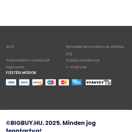
ÁSZF
Rendelés lemondása és elállási
jog
Adatvédelmi nyilatkozat
Elállási nyilatkozat
Kapcsolat
E-mailt írok
FIZETÉSI MÓDOK
©BIGBUY.HU. 2025. Minden jog
fenntartva!