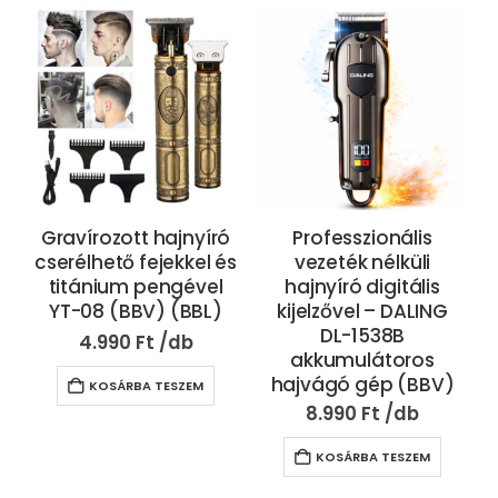
Gravírozott hajnyíró
Professzionális
cserélhető fejekkel és
vezeték nélküli
titánium pengével
hajnyíró digitális
YT-08 (BBV) (BBL)
kijelzővel – DALING
DL-1538B
4.990
Ft
akkumulátoros
hajvágó gép (BBV)
KOSÁRBA TESZEM
8.990
Ft
KOSÁRBA TESZEM