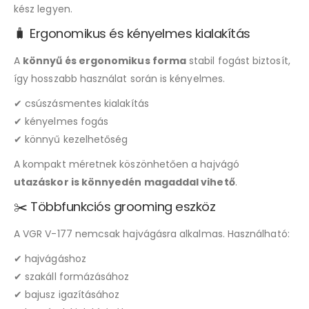
kész legyen.
🧳 Ergonomikus és kényelmes kialakítás
A
könnyű és ergonomikus forma
stabil fogást biztosít,
így hosszabb használat során is kényelmes.
✔ csúszásmentes kialakítás
✔ kényelmes fogás
✔ könnyű kezelhetőség
A kompakt méretnek köszönhetően a hajvágó
utazáskor is könnyedén magaddal vihető
.
✂️ Többfunkciós grooming eszköz
A VGR V-177 nemcsak hajvágásra alkalmas. Használható:
✔ hajvágáshoz
✔ szakáll formázásához
✔ bajusz igazításához