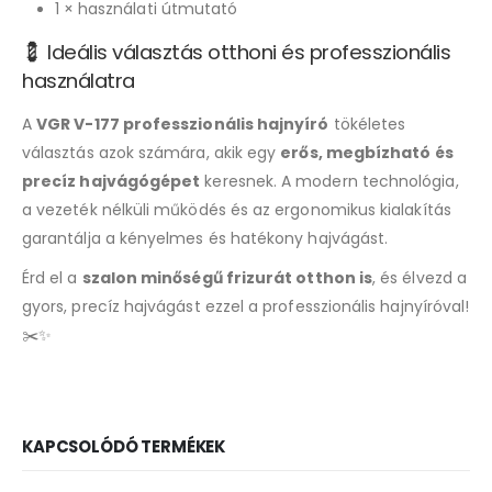
1 × használati útmutató
💈 Ideális választás otthoni és professzionális
használatra
A
VGR V-177 professzionális hajnyíró
tökéletes
választás azok számára, akik egy
erős, megbízható és
precíz hajvágógépet
keresnek. A modern technológia,
a vezeték nélküli működés és az ergonomikus kialakítás
garantálja a kényelmes és hatékony hajvágást.
Érd el a
szalon minőségű frizurát otthon is
, és élvezd a
gyors, precíz hajvágást ezzel a professzionális hajnyíróval!
✂️✨
KAPCSOLÓDÓ TERMÉKEK