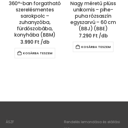
360°-ban forgatható
Nagy méretű plüss
szerelésmentes
unikornis – pihe-
sarokpolc –
puha rózsaszín
zuhanyzóba,
egyszarvú – 60 cm
fürdőszobába,
(BBJ) (BBE)
konyhába (BBM)
7.290
Ft
3.990
Ft
KOSÁRBA TESZEM
KOSÁRBA TESZEM
ÁSZF
Rendelés lemondása és elállási