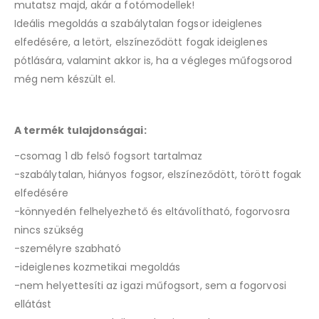
mutatsz majd, akár a fotómodellek!
Ideális megoldás a szabálytalan fogsor ideiglenes
elfedésére, a letört, elszíneződött fogak ideiglenes
pótlására, valamint akkor is, ha a végleges műfogsorod
még nem készült el.
A termék tulajdonságai:
-csomag 1 db felső fogsort tartalmaz
-szabálytalan, hiányos fogsor, elszíneződött, törött fogak
elfedésére
-könnyedén felhelyezhető és eltávolítható, fogorvosra
nincs szükség
-személyre szabható
-ideiglenes kozmetikai megoldás
-nem helyettesíti az igazi műfogsort, sem a fogorvosi
ellátást