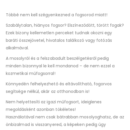
Többé nem kell szégyenkezned a fogsorod miatt!
Szabálytalan, hiányos fogsor? Elszíneződött, törött fogak?
Ezek bizony kellemetlen perceket tudnak okozni egy
baráti összejövetel, hivatalos találkozó vagy fotózás
alkalmával.
A mosolyról és a felszabadult beszélgetésről pedig
minden bizonnyal le kell mondanod – de nem ezzel a
kozmetikai műfogsorral!
Könnyedén felhelyezhető és eltávolítható, fogorvos
segítsége nélkül, akár az otthonodban is!
Nem helyettesíti az igazi műfogsort, ideiglenes
megoldásként azonban tökéletes!
Használatával nem csak bátrabban mosolyoghatsz, de az
önbizalmad is visszanyered, a képeken pedig úgy