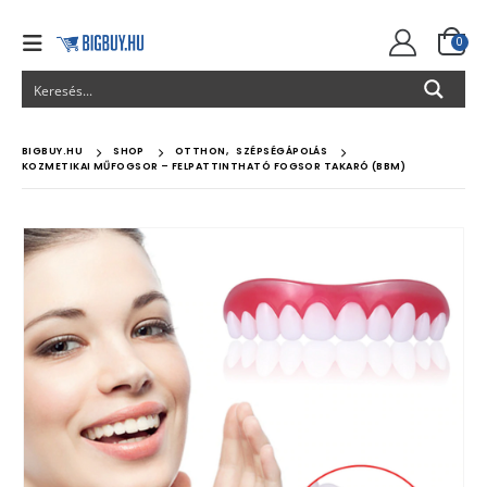
0
BIGBUY.HU
SHOP
OTTHON
,
SZÉPSÉGÁPOLÁS
KOZMETIKAI MŰFOGSOR – FELPATTINTHATÓ FOGSOR TAKARÓ (BBM)