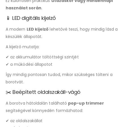
Ez különösen praktikus
utazáskor vagy mindennapi
használat során
.
📱 LED digitális kijelző
A modern
LED kijelző
lehetővé teszi, hogy mindig lásd a
készülék állapotát.
A kijelző mutatja:
✔ az akkumulátor töltöttségi szintjét
✔ a működési állapotot
Így mindig pontosan tudod, mikor szükséges tölteni a
borotvát.
✂️ Beépített oldalszakáll-vágó
A borotva hátoldalán található
pop-up trimmer
segítségével könnyedén formázhatod:
✔ az oldalszakállat