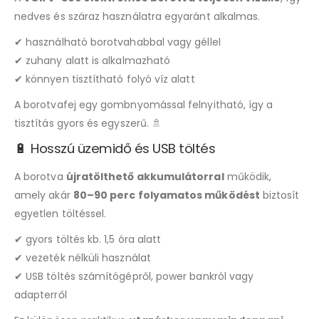
nedves és száraz használatra egyaránt alkalmas.
✔ használható borotvahabbal vagy géllel
✔ zuhany alatt is alkalmazható
✔ könnyen tisztítható folyó víz alatt
A borotvafej egy gombnyomással felnyitható, így a
tisztítás gyors és egyszerű. 🚿
🔋 Hosszú üzemidő és USB töltés
A borotva
újratölthető akkumulátorral
működik,
amely akár
80–90 perc folyamatos működést
biztosít
egyetlen töltéssel.
✔ gyors töltés kb. 1,5 óra alatt
✔ vezeték nélküli használat
✔ USB töltés számítógépről, power bankról vagy
adapterről