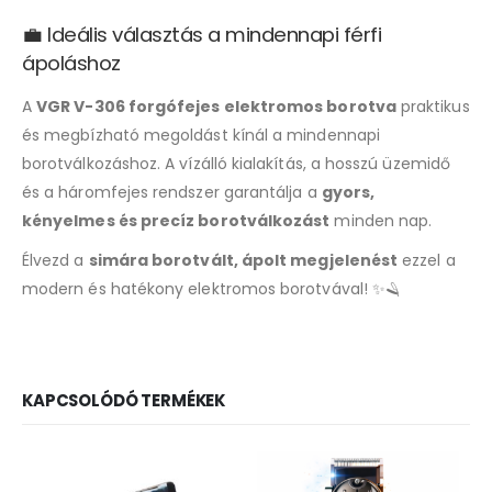
💼 Ideális választás a mindennapi férfi
ápoláshoz
A
VGR V-306 forgófejes elektromos borotva
praktikus
és megbízható megoldást kínál a mindennapi
borotválkozáshoz. A vízálló kialakítás, a hosszú üzemidő
és a háromfejes rendszer garantálja a
gyors,
kényelmes és precíz borotválkozást
minden nap.
Élvezd a
simára borotvált, ápolt megjelenést
ezzel a
modern és hatékony elektromos borotvával! ✨🪒
KAPCSOLÓDÓ TERMÉKEK