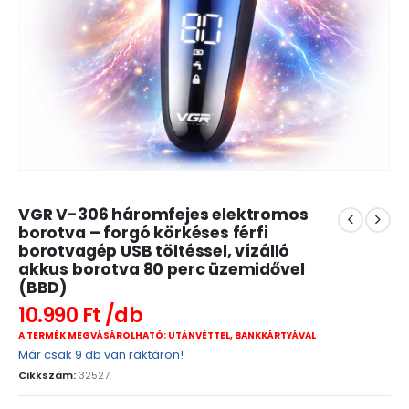
VGR V-306 háromfejes elektromos
borotva – forgó körkéses férfi
borotvagép USB töltéssel, vízálló
akkus borotva 80 perc üzemidővel
(BBD)
10.990
Ft
A TERMÉK MEGVÁSÁROLHATÓ: UTÁNVÉTTEL, BANKKÁRTYÁVAL
Már csak 9 db van raktáron!
Cikkszám:
32527