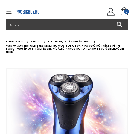
0
BIGBUY.HU
SHOP
OTTHON
,
SZÉPSÉGÁPOLÁS
VGR V-306 HÁROMFEJES ELEKTROMOS BOROTVA – FORGÓ KÖRKÉSES FÉRFI
BOROTVAGÉP USB TÖLTÉSSEL, VÍZÁLLÓ AKKUS BOROTVA 80 PERC ÜZEMIDŐVEL
(BBD)