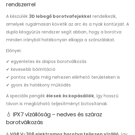
rendszerrel
A készülék
3D lebegő borotvafejekkel
rendelkezik,
amelyek rugalmasan követik az arc és a nyak kontúrjait. A
dupla késgyűrűs rendszer segít abban, hogy a borotva
minden irányból hatékonyan elkapja a szőrszálakat.
Előnyei:
✔ egyenletes és alapos borotválkozás
✔ kevesebb bőrirritáció
✔ pontos vágás még nehezen elérhető területeken is
✔ gyors és hatékony működés
A speciális pengék
élesek és kopásállók
, így hosszú
távon is megbízható teljesítményt biztosítanak.
💧 IPX7 vízállóság – nedves és száraz
borotválkozás
A
VGR V-306 elektromos borotva teljesen vízálló
, így