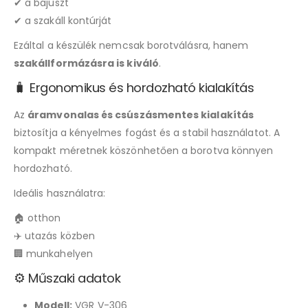
✔ a bajuszt
✔ a szakáll kontúrját
Ezáltal a készülék nemcsak borotválásra, hanem
szakállformázásra is kiváló
.
🧳 Ergonomikus és hordozható kialakítás
Az
áramvonalas és csúszásmentes kialakítás
biztosítja a kényelmes fogást és a stabil használatot. A
kompakt méretnek köszönhetően a borotva könnyen
hordozható.
Ideális használatra:
🏠 otthon
✈️ utazás közben
🏢 munkahelyen
⚙️ Műszaki adatok
Modell:
VGR V-306