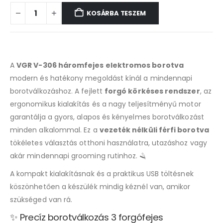
KOSÁRBA TESZEM
A
VGR V-306 háromfejes elektromos borotva
modern és hatékony megoldást kínál a mindennapi
borotválkozáshoz. A fejlett
forgó körkéses rendszer
, az
ergonomikus kialakítás és a nagy teljesítményű motor
garantálja a gyors, alapos és kényelmes borotválkozást
minden alkalommal. Ez a
vezeték nélküli férfi borotva
tökéletes választás otthoni használatra, utazáshoz vagy
akár mindennapi grooming rutinhoz. 🪒
A kompakt kialakításnak és a praktikus USB töltésnek
köszönhetően a készülék mindig kéznél van, amikor
szükséged van rá.
✨ Precíz borotválkozás 3 forgófejes