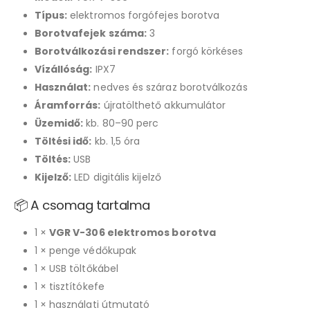
Típus:
elektromos forgófejes borotva
Borotvafejek száma:
3
Borotválkozási rendszer:
forgó körkéses
Vízállóság:
IPX7
Használat:
nedves és száraz borotválkozás
Áramforrás:
újratölthető akkumulátor
Üzemidő:
kb. 80–90 perc
Töltési idő:
kb. 1,5 óra
Töltés:
USB
Kijelző:
LED digitális kijelző
📦 A csomag tartalma
1 ×
VGR V-306 elektromos borotva
1 × penge védőkupak
1 × USB töltőkábel
1 × tisztítókefe
1 × használati útmutató