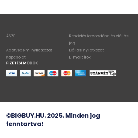
ÁSZF
Rendelés lemondása és elállási
jog
Adatvédelmi nyilatkozat
Elállási nyilatkozat
Kapcsolat
E-mailt írok
FIZETÉSI MÓDOK
©BIGBUY.HU. 2025. Minden jog
fenntartva!