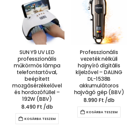
SUN Y9 UV LED
Professzionális
professzionális
vezeték nélküli
műkörmös lámpa
hajnyíró digitális
telefontartóval,
kijelzővel – DALING
beépített
DL-1538B
mozgásérzékelővel
akkumulátoros
és hordozófüllel –
hajvágó gép (BBV)
192W (BBV)
8.990
Ft
8.490
Ft
KOSÁRBA TESZEM
KOSÁRBA TESZEM