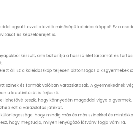
for
this
product
ddel együtt ezzel a kiváló minőségű kaleidoszkóppal! Ez a csod
itását és képzelőerejét is.
agokból készült, ami biztosítja a hosszú élettartamát és tartós
t.
tt áll. Ez a kaleidoszkóp teljesen biztonságos a kisgyermekek s
ett színek és formák valóban varázslatosak. A gyermekednek vé
a kreativitását is fejleszti.
i lehetővé teszik, hogy könnyedén magaddal vigye a gyermek, 
eti ezt a varázslatos játékot.
 különlegessége, hogy mindig más és más színekkel és mintákka
esz, hogy megtudja, milyen lenyűgöző látvány fogja várni rá.