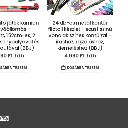
s metál kontúr
Szuper menő játékfegyver
szlet – ezüst színű
3000 db fluoreszkáló
zínes kontúrral –
tölténnyel – biztonságos,
ró
, rajzoláshoz,
szórakoztató, fejlesztő
léshez (BBJ)
(BBJ) (FX)
690
Ft
9.990
Ft
SÁRBA TESZEM
KOSÁRBA TESZEM