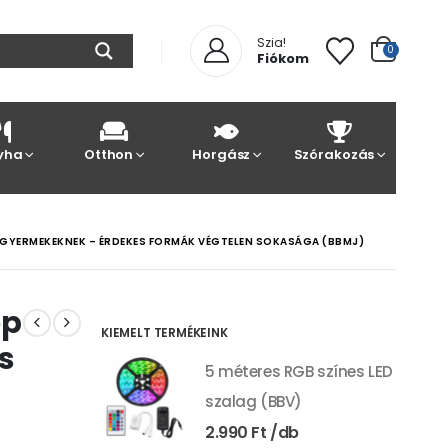
Szia!
0
Fiókom
yha
Otthon
Horgász
Szórakozás
GYERMEKEKNEK – ÉRDEKES FORMÁK VÉGTELEN SOKASÁGA (BBMJ)
óp
KIEMELT TERMÉKEINK
s
5 méteres RGB színes LED
szalag (BBV)
2.990
Ft