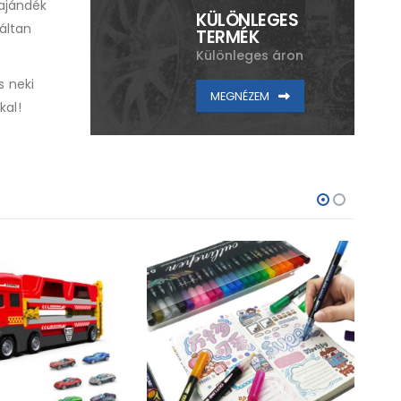
ajándék
KÜLÖNLEGES
áltan
TERMÉK
Különleges áron
s neki
MEGNÉZEM
kal!