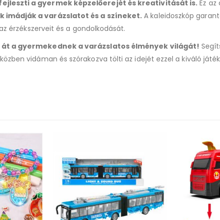
jleszti a gyermek képzelőerejét és kreativitását is.
Ez az 
 imádják a varázslatot és a színeket.
A kaleidoszkóp garant
 az érzékszerveit és a gondolkodását.
át a gyermekednek a varázslatos élmények világát!
Segít
zben vidáman és szórakozva tölti az idejét ezzel a kiváló játék