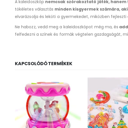
A kaleidoszkóp
nemcsak szórakoztató játék, hanem fe
tökéletes választás
minden kisgyermek számára, akik
elvarázsolja és leköti a gyermekedet, miközben fejleszti
Ne habozz, vedd meg a kaleidoszkópot még ma, és
add 
felfedezni a színek és formák végtelen gazdagságát, mikö
KAPCSOLÓDÓ TERMÉKEK