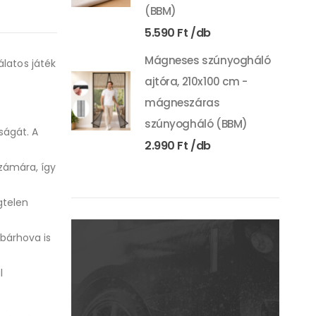
(BBM)
5.590
Ft
Mágneses szúnyogháló
álatos játék
ajtóra, 210x100 cm -
mágneszáras
szúnyogháló (BBM)
ságát. A
2.990
Ft
zámára, így
gtelen
bárhova is
l