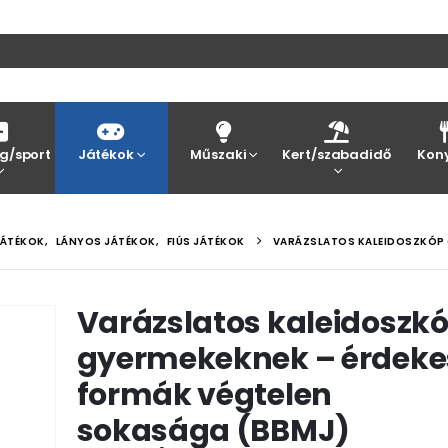
g/sport
Játékok
Műszaki
Kert/szabadidő
Kon
JÁTÉKOK
,
LÁNYOS JÁTÉKOK
,
FIÚS JÁTÉKOK
VARÁZSLATOS KALEIDOSZKÓP 
Varázslatos kaleidoszk
gyermekeknek – érdeke
formák végtelen
sokasága (BBMJ)