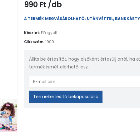
990
Ft
A TERMÉK MEGVÁSÁROLHATÓ: UTÁNVÉTTEL, BANKKÁRT
Készlet:
Elfogyott
Cikkszám:
1909
Állíts be értesítőt, hogy elsőként értesülj arról, ha e
termék ismét elérhető lesz.
Enter
your
email
Termékértesítő bekapcsolása
address
to
join
the
waitlist