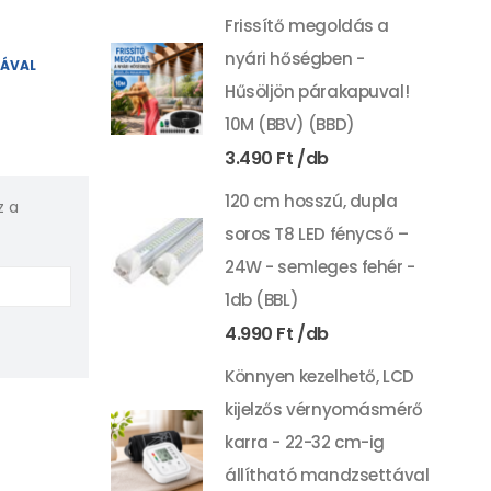
Frissítő megoldás a
nyári hőségben -
YÁVAL
Hűsöljön párakapuval!
10M (BBV) (BBD)
3.490
Ft
120 cm hosszú, dupla
z a
soros T8 LED fénycső –
24W - semleges fehér -
1db (BBL)
4.990
Ft
Könnyen kezelhető, LCD
kijelzős vérnyomásmérő
karra - 22-32 cm-ig
állítható mandzsettával