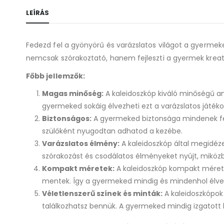
LEÍRÁS
Fedezd fel a gyönyörű és varázslatos világot a gyermeke
nemcsak szórakoztató, hanem fejleszti a gyermek kreativ
Főbb jellemzők:
Magas minőség:
A kaleidoszkóp kiváló minőségű any
gyermeked sokáig élvezheti ezt a varázslatos játéko
Biztonságos:
A gyermeked biztonsága mindenek fele
szülőként nyugodtan adhatod a kezébe.
Varázslatos élmény:
A kaleidoszkóp által megidéz
szórakozást és csodálatos élményeket nyújt, miközben 
Kompakt méretek:
A kaleidoszkóp kompakt mérete
mentek. Így a gyermeked mindig és mindenhol élvezh
Véletlenszerű színek és minták:
A kaleidoszkópok
találkozhatsz bennük. A gyermeked mindig izgatott l