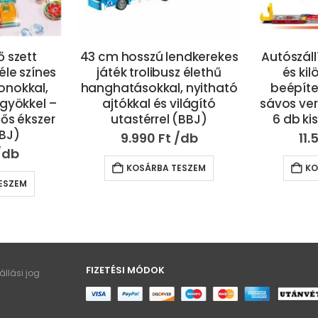
ndkerekes
Autószállító játék kamion
24 db-o
z élethű
és kilövőállomás –
filctoll ké
 nyitható
beépített, 152cm-es, 2
vonalak s
ilágító
sávos versenypályával és
íráshoz
(BBJ)
6 db kisautóval (BBJ)
kieme
11.590
Ft
4.
ESZEM
KOSÁRBA TESZEM
KO
FIZETÉSI MÓDOK
llási jog