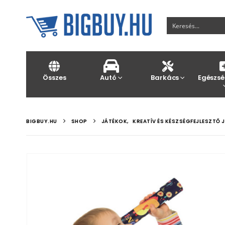
Összes
Autó
Barkács
Egészsé
BIGBUY.HU
SHOP
JÁTÉKOK
,
KREATÍV ÉS KÉSZSÉGFEJLESZTŐ 