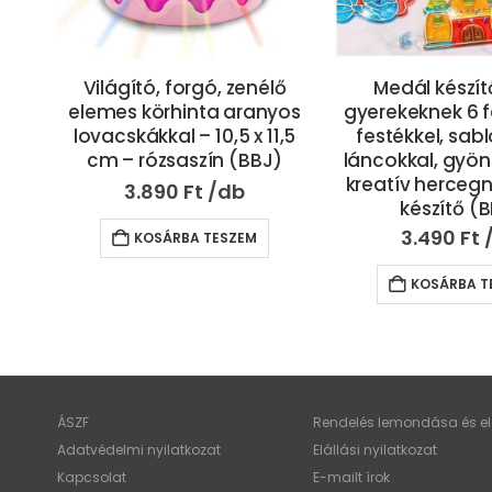
lő
Medál készítő szett
43 cm hosszú le
yos
gyerekeknek 6 féle színes
játék trolibus
1,5
festékkel, sablonokkal,
hanghatásokkal,
)
láncokkal, gyöngyökkel –
ajtókkal és v
kreatív hercegnős ékszer
utastérrel 
készítő (BBJ)
9.990
Ft
3.490
Ft
KOSÁRBA T
KOSÁRBA TESZEM
ÁSZF
Rendelés lemondása és elá
Adatvédelmi nyilatkozat
Elállási nyilatkozat
Kapcsolat
E-mailt írok